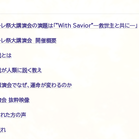
レ祭大講演会の演題は「"With Savior"―救世主と共に―」
ーレ祭大講演会 開催概要
裁とは
裁が人類に説く教え
講演会でなぜ、運命が変わるのか
会 抜粋映像
された方の声
流れ