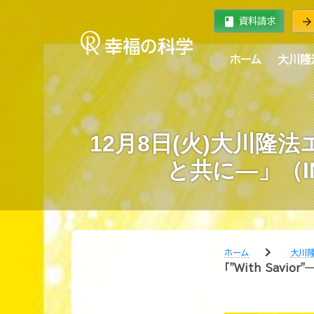
book
arrow_forward
資料請求
ホーム
大川隆
12月8日(火)大川隆法
と共に―」（I
chevron_right
ホーム
大川
「"With Sav