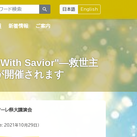
search
日本語
English
道
新着情報
ご案内
h Savior"―救世主
)が開催されます
ターレ祭大講演会
e:
2021年10月29日
）