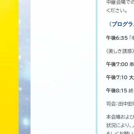
中継会場で
ください。
〈プログラ
午後6:35
「
〈美しき誘惑
午後7:00
奉
午後7:10
大
午後8:15
終
司会：田中宏明（
本会場および
状況により、
ろしくお願い