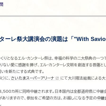
問
ーレ祭大講演会の演題は「"With Savio
くくりとなるエル・カンターレ祭は、幸福の科学の二大祭典の一つ
りない愛に感謝を捧げ、エル・カンターレ文明を創造する菩薩と
誓いを新たにする式典です。
火）に、
さいたまスーパーアリーナ
にて大川隆法総裁による大
open_in_new
3,500カ所に同時中継されます。日本国内は全都道府県に中継
）がありますので、参加をご希望の方は、お越しになる予定の
中継
。