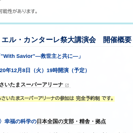
可能性があります。
エル・カンターレ祭大講演会 開催概要
"With Savior"―救世主と共に―」
020年12月8日（火）19時開演（予定）
さいたまスーパーアリーナ
open_in_new
るさいたまスーパーアリーナの参加は
完全予約制
です。
〉
幸福の科学の
日本全国の支部・精舎・拠点