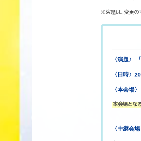
※演題は、変更の
〈演題〉
「
〈日時〉
2
〈本会場〉
本会場とな
〈中継会場