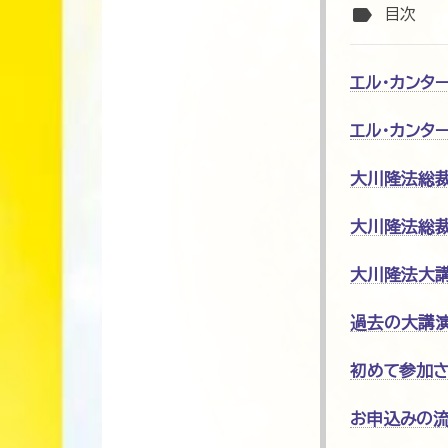
label
目次
エル・カンター
エル・カンタ
大川隆法総
大川隆法総
大川隆法大
過去の大講演
初めて参加
お申込みの