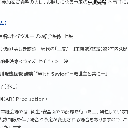
の参加をご希望の方は、お越しになる予定の
中継会場
へ事前に
ム〉
幸福の科学グループの紹介映像」上映
〉（映画「美しき誘惑―現代の『画皮』―」主題歌）披露(歌：竹内久顕
納曲映像＜ウィズ・セイビア＞上映
川隆法総裁 講演「“With Savior”－救世主と共に－」
了（予定）
ARI Production）
中継会場では、衛生・安全面での配慮を行った上、開催していま
人数制限を伴う場合や予定が変更される場合もありますので、
いたします。