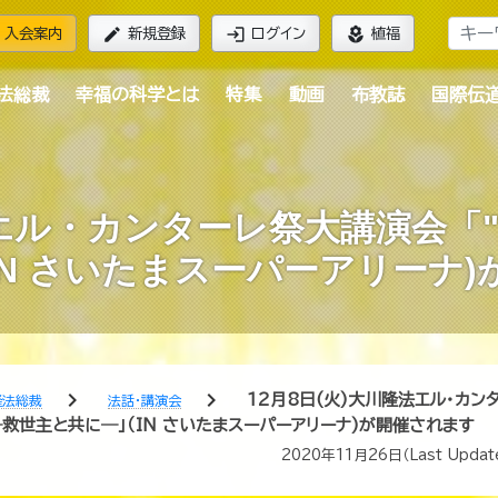
edit
login
local_florist
入会案内
新規登録
ログイン
植福
法総裁
幸福の科学とは
特集
動画
布教誌
国際伝
エル・カンターレ祭大講演会「"Wit
N さいたまスーパーアリーナ
chevron_right
chevron_right
12月8日(火)大川隆法エル・カン
隆法総裁
法話・講演会
ior"―救世主と共に―」（IN さいたまスーパーアリーナ)が開催されます
2020年11月26日
（Last Updat