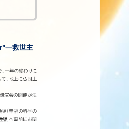
r"―救世主
で、一年の終わりに
して、地上に仏国土
講演会の開催が決
会場（幸福の科学の
会場
へ事前にお問