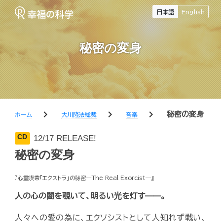
日本語
English
秘密の変身
chevron_right
chevron_right
chevron_right
秘密の変身
ホーム
大川隆法総裁
音楽
CD
12/17 RELEASE!
秘密の変身
『心霊喫茶「エクストラ」の秘密―The Real Exorcist―』
人の心の闇を覗いて、明るい光を灯す——。
人々への愛の為に、エクソシストとして人知れず戦い、