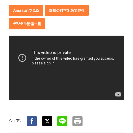
Amazonで見る
幸福の科学出版で見る
デジタル配信一覧
print
シェア：