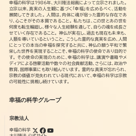
幸福の科学は1986年、大川隆法総裁によって立宗されました。
立宗以来、真実の人生観に基づく「幸福」を広めるべく、活動を
展開してきました。 人間は、肉体に魂が宿った霊的な存在であ
り、心こそがその本質であること。 私たちは、この世とあの世を
何度も転生輪廻し、様々な人生経験を通して、自らの魂を成長さ
せていく存在であること。 神仏が実在し、過去も現在も未来も、
人類を導いているということ。 こうした霊的な真実を広め、人間
にとっての本当の幸福を探究すると共に、神仏の願う平和で繁
栄した世界を実現することこそ、幸福の科学の使命であり目的で
す。 その使命の実現のために、幸福の科学は、講演や書籍やメ
ディアによる啓蒙活動や数々の社会貢献活動、さらには、政治や
教育、国際事業にも取り組んでいます。 霊的な真実が忘れられ、
宗教の価値が見失われている現代において、幸福の科学は宗教
の可能性に挑戦し続けています。
幸福の科学グループ
宗教法人
幸福の科学
大川隆法 公式サイト