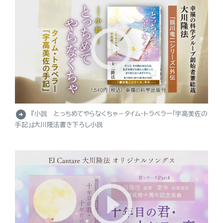
arrow_circle_right
『小説 とっちめてやらなくちゃ－タイム・トラベラー「宇高美佐の
手記」』大川隆法書き下ろし小説