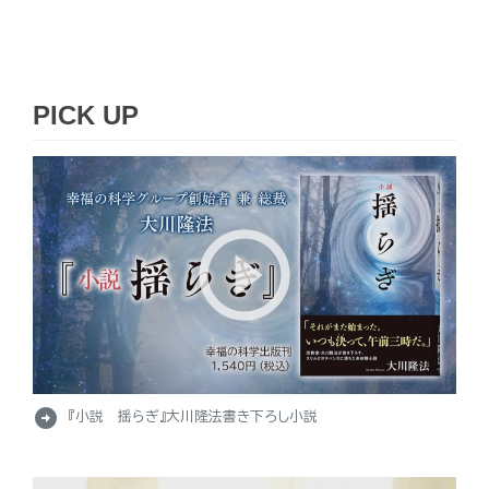
PICK UP
arrow_circle_right
『小説 揺らぎ』大川隆法書き下ろし小説