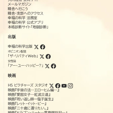
メールマガジン
精舎へ行こう
精舎・支部へのアクセス
幸福の科学 法務室
幸福の科学 公式アプリ
本格診断サイト「地獄診断」
出版
幸福の科学出版
オピニオン配信
「ザ・リバティWeb」
女性誌
「アー・ユー・ハッピー?」
映画
HS ピクチャーズ スタジオ
映画『宇宙の法―エローヒム編―』
映画『愛国女子―紅武士道』
映画『呪い返し師—塩子誕生』
映画『レット・イット・ビー』
映画『二十歳に還りたい。』
映画『ドラゴン・ハート―霊界探訪記―』