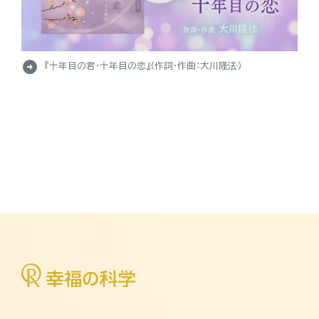
arrow_circle_right
『十年目の君・十年目の恋』（作詞・作曲：大川隆法）