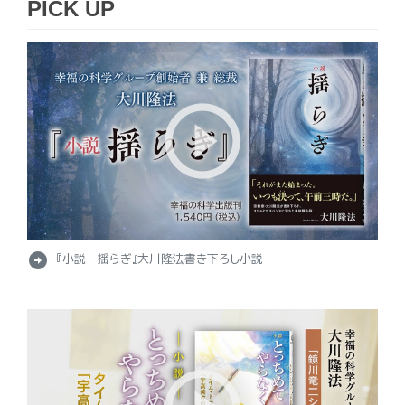
PICK UP
arrow_circle_right
『小説 揺らぎ』大川隆法書き下ろし小説