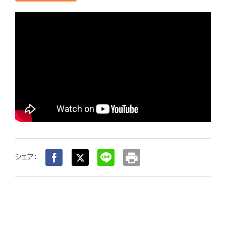
print
シェア：