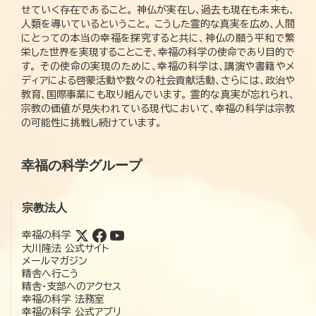
せていく存在であること。 神仏が実在し、過去も現在も未来も、
人類を導いているということ。 こうした霊的な真実を広め、人間
にとっての本当の幸福を探究すると共に、神仏の願う平和で繁
栄した世界を実現することこそ、幸福の科学の使命であり目的で
す。 その使命の実現のために、幸福の科学は、講演や書籍やメ
ディアによる啓蒙活動や数々の社会貢献活動、さらには、政治や
教育、国際事業にも取り組んでいます。 霊的な真実が忘れられ、
宗教の価値が見失われている現代において、幸福の科学は宗教
の可能性に挑戦し続けています。
幸福の科学グループ
宗教法人
幸福の科学
大川隆法 公式サイト
メールマガジン
精舎へ行こう
精舎・支部へのアクセス
幸福の科学 法務室
幸福の科学 公式アプリ