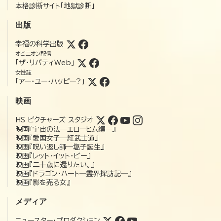
本格診断サイト「地獄診断」
出版
幸福の科学出版
オピニオン配信
「ザ・リバティWeb」
女性誌
「アー・ユー・ハッピー?」
映画
HS ピクチャーズ スタジオ
映画『宇宙の法―エローヒム編―』
映画『愛国女子―紅武士道』
映画『呪い返し師—塩子誕生』
映画『レット・イット・ビー』
映画『二十歳に還りたい。』
映画『ドラゴン・ハート―霊界探訪記―』
映画『影を売る女』
メディア
ニュースター・プロダクション