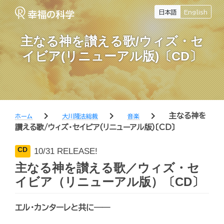
日本語
English
主なる神を讃える歌/ウィズ・セ
イビア(リニューアル版)〔CD〕
chevron_right
chevron_right
chevron_right
主なる神を
ホーム
大川隆法総裁
音楽
讃える歌/ウィズ・セイビア(リニューアル版)〔CD〕
CD
10/31 RELEASE!
主なる神を讃える歌／ウィズ・セ
イビア（リニューアル版）〔CD〕
エル・カンターレと共に――