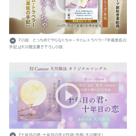
arrow_circle_right
『小説 とっちめてやらなくちゃ－タイム・トラベラー「宇高美佐の
手記」』大川隆法書き下ろし小説
arrow_circle_right
『十年目の君・十年目の恋』（作詞・作曲：大川隆法）