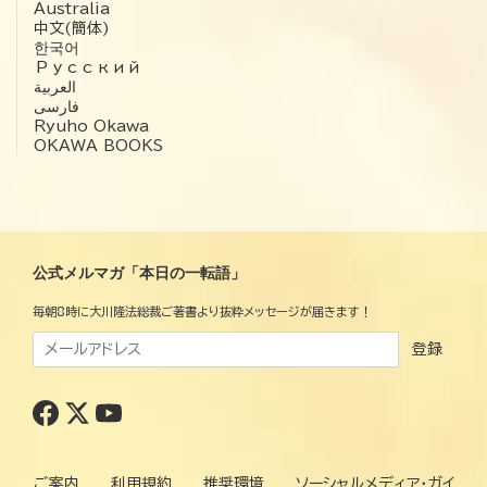
Australia
中文(簡体)
한국어
Русский
العربية‏
فارسی
Ryuho Okawa
OKAWA BOOKS
公式メルマガ「本日の一転語」
毎朝8時に大川隆法総裁ご著書より抜粋メッセージが届きます！
登録
ご案内
利用規約
推奨環境
ソーシャルメディア・ガイ