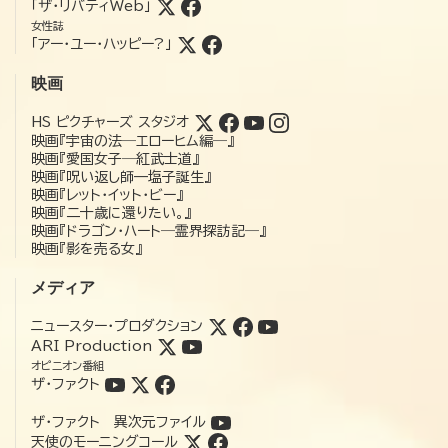
「ザ・リバティWeb」
女性誌
「アー・ユー・ハッピー?」
映画
HS ピクチャーズ スタジオ
映画『宇宙の法―エローヒム編―』
映画『愛国女子―紅武士道』
映画『呪い返し師—塩子誕生』
映画『レット・イット・ビー』
映画『二十歳に還りたい。』
映画『ドラゴン・ハート―霊界探訪記―』
映画『影を売る女』
メディア
ニュースター・プロダクション
ARI Production
オピニオン番組
ザ・ファクト
ザ・ファクト 異次元ファイル
天使のモーニングコール