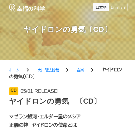
日本語
English
ヤイドロンの勇気〔CD〕
chevron_right
chevron_right
chevron_right
ヤイドロン
ホーム
大川隆法総裁
音楽
の勇気〔CD〕
CD
05/01 RELEASE!
ヤイドロンの勇気 〔CD〕
マゼラン銀河・エルダー星のメシア
正義の神 ヤイドロンの使命とは