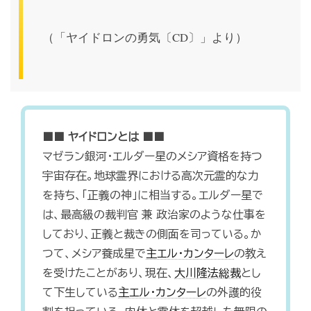
（「ヤイドロンの勇気〔CD〕」より）
■■
ヤイドロンとは
■■
マゼラン銀河・エルダー星のメシア資格を持つ
宇宙存在。地球霊界における高次元霊的な力
を持ち、「正義の神」に相当する。エルダー星で
は、最高級の裁判官 兼 政治家のような仕事を
しており、正義と裁きの側面を司っている。か
つて、メシア養成星で
主エル・カンターレ
の教え
を受けたことがあり、現在、
大川隆法総裁
とし
て下生している
主エル・カンターレ
の外護的役