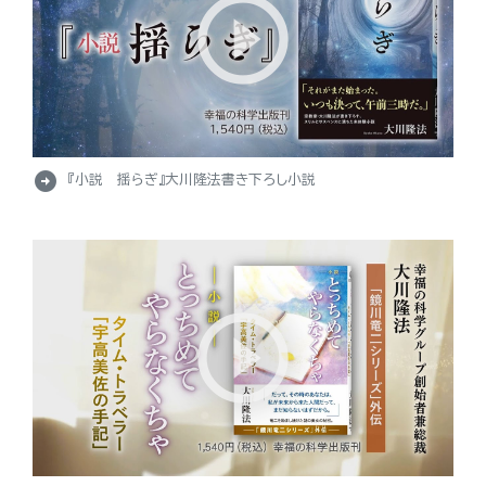
arrow_circle_right
『小説 揺らぎ』大川隆法書き下ろし小説