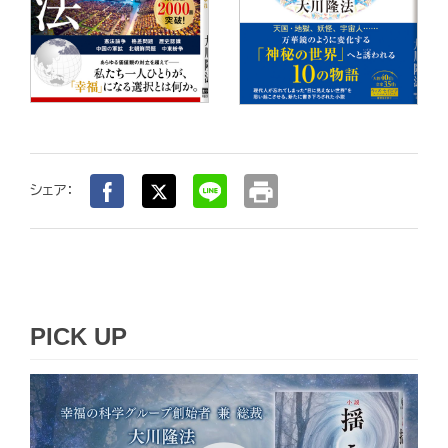
print
シェア：
PICK UP