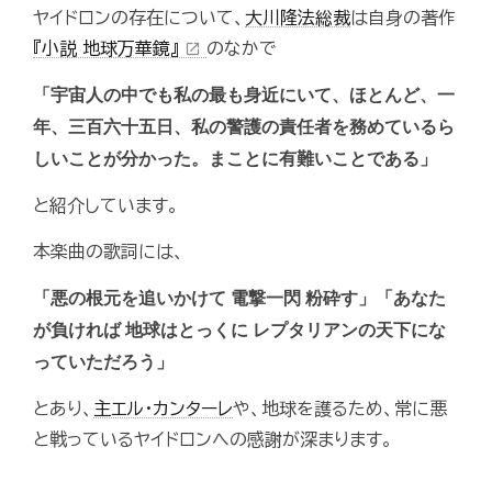
ヤイドロンの存在について、
大川隆法総裁
は自身の著作
『小説 地球万華鏡』
のなかで
open_in_new
「宇宙人の中でも私の最も身近にいて、ほとんど、一
年、三百六十五日、私の警護の責任者を務めているら
しいことが分かった。まことに有難いことである」
と紹介しています。
本楽曲の歌詞には、
「悪の根元を追いかけて 電撃一閃 粉砕す」「あなた
が負ければ 地球はとっくに レプタリアンの天下にな
っていただろう」
とあり、
主エル・カンターレ
や、地球を護るため、常に悪
と戦っているヤイドロンへの感謝が深まります。