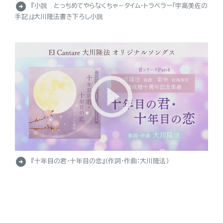
arrow_circle_right
『小説 とっちめてやらなくちゃ－タイム・トラベラー「宇高美佐の
手記」』大川隆法書き下ろし小説
arrow_circle_right
『十年目の君・十年目の恋』（作詞・作曲：大川隆法）