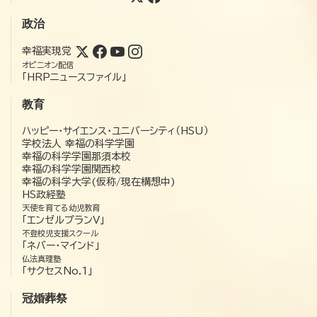
政治
幸福実現党
オピニオン配信
「HRPニュースファイル」
教育
ハッピー・サイエンス・ユニバーシティ（HSU）
学校法人 幸福の科学学園
幸福の科学学園那須本校
幸福の科学学園関西校
幸福の科学大学(仮称/現在構想中)
HS政経塾
天使を育てる幼児教育
「エンゼルプランV」
不登校児支援スクール
「ネバー・マインド」
仏法真理塾
「サクセスNo.1」
冠婚葬祭