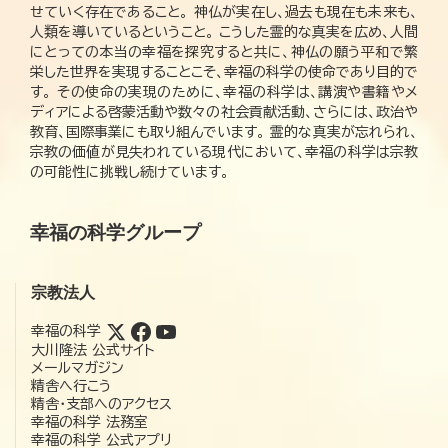
せていく存在であること。 神仏が実在し、過去も現在も未来も、
人類を導いているということ。 こうした霊的な真実を広め、人間
にとっての本当の幸福を探究すると共に、神仏の願う平和で繁
栄した世界を実現することこそ、幸福の科学の使命であり目的で
す。 その使命の実現のために、幸福の科学は、講演や書籍やメ
ディアによる啓蒙活動や数々の社会貢献活動、さらには、政治や
教育、国際事業にも取り組んでいます。 霊的な真実が忘れられ、
宗教の価値が見失われている現代において、幸福の科学は宗教
の可能性に挑戦し続けています。
幸福の科学グループ
宗教法人
幸福の科学
大川隆法 公式サイト
メールマガジン
精舎へ行こう
精舎・支部へのアクセス
幸福の科学 法務室
幸福の科学 公式アプリ