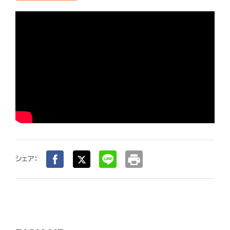
print
シェア：