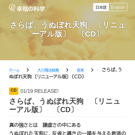
日本語
English
さらば、うぬぼれ天狗 〔リニュ
ーアル版〕 〔CD〕
chevron_right
chevron_right
chevron_right
さらば、う
ホーム
大川隆法総裁
音楽
ぬぼれ天狗 〔リニューアル版〕 〔CD〕
CD
01/19 RELEASE!
さらば、うぬぼれ天狗 〔リニュ
ーアル版〕 〔CD〕
真の強さとは 謙虚さの中にある
うぬぼれた天狗に、反省と導きの一喝を与える救済の