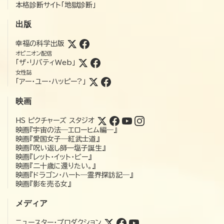
本格診断サイト「地獄診断」
出版
幸福の科学出版
オピニオン配信
「ザ・リバティWeb」
女性誌
「アー・ユー・ハッピー?」
映画
HS ピクチャーズ スタジオ
映画『宇宙の法―エローヒム編―』
映画『愛国女子―紅武士道』
映画『呪い返し師—塩子誕生』
映画『レット・イット・ビー』
映画『二十歳に還りたい。』
映画『ドラゴン・ハート―霊界探訪記―』
映画『影を売る女』
メディア
ニュースター・プロダクション