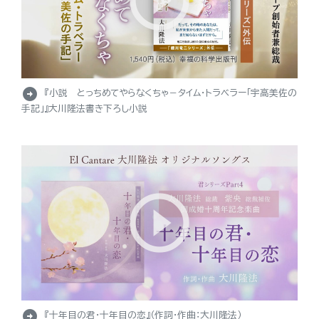
arrow_circle_right
『小説 とっちめてやらなくちゃ－タイム・トラベラー「宇高美佐の
手記」』大川隆法書き下ろし小説
arrow_circle_right
『十年目の君・十年目の恋』（作詞・作曲：大川隆法）