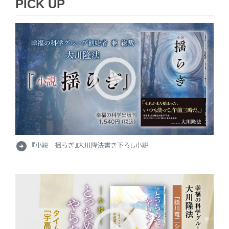
PICK UP
arrow_circle_right
『小説 揺らぎ』大川隆法書き下ろし小説