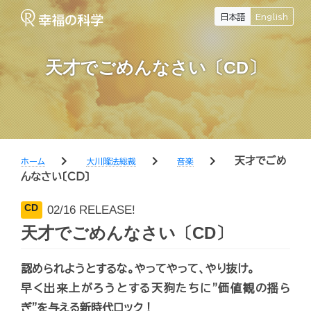
日本語
English
天才でごめんなさい〔CD〕
chevron_right
chevron_right
chevron_right
天才でごめ
ホーム
大川隆法総裁
音楽
んなさい〔CD〕
CD
02/16 RELEASE!
天才でごめんなさい〔CD〕
認められようとするな。やってやって、やり抜け。
早く出来上がろうとする天狗たちに"価値観の揺ら
ぎ"を与える新時代ロック！