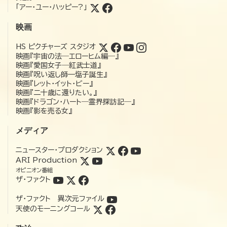
「アー・ユー・ハッピー?」
映画
HS ピクチャーズ スタジオ
映画『宇宙の法―エローヒム編―』
映画『愛国女子―紅武士道』
映画『呪い返し師—塩子誕生』
映画『レット・イット・ビー』
映画『二十歳に還りたい。』
映画『ドラゴン・ハート―霊界探訪記―』
映画『影を売る女』
メディア
ニュースター・プロダクション
ARI Production
オピニオン番組
ザ・ファクト
ザ・ファクト 異次元ファイル
天使のモーニングコール