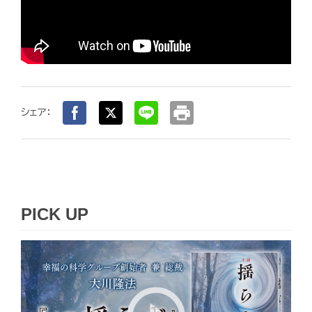
print
シェア：
PICK UP