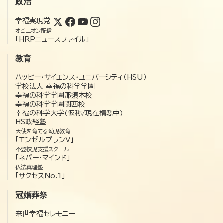
政治
幸福実現党
オピニオン配信
「HRPニュースファイル」
教育
ハッピー・サイエンス・ユニバーシティ（HSU）
学校法人 幸福の科学学園
幸福の科学学園那須本校
幸福の科学学園関西校
幸福の科学大学(仮称/現在構想中)
HS政経塾
天使を育てる幼児教育
「エンゼルプランV」
不登校児支援スクール
「ネバー・マインド」
仏法真理塾
「サクセスNo.1」
冠婚葬祭
来世幸福セレモニー