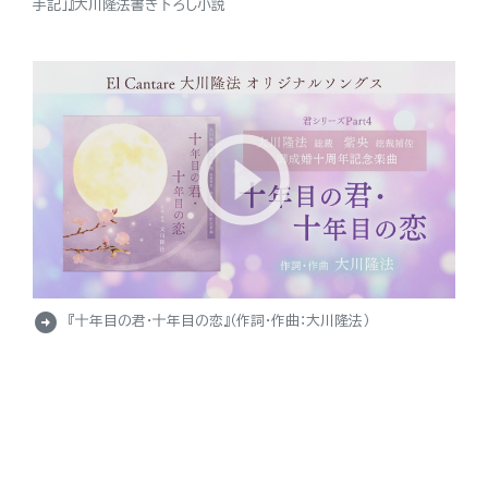
手記」』大川隆法書き下ろし小説
arrow_circle_right
『十年目の君・十年目の恋』（作詞・作曲：大川隆法）