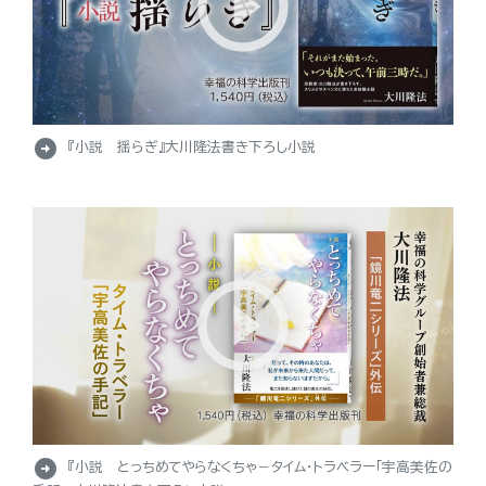
arrow_circle_right
『小説 揺らぎ』大川隆法書き下ろし小説
arrow_circle_right
『小説 とっちめてやらなくちゃ－タイム・トラベラー「宇高美佐の