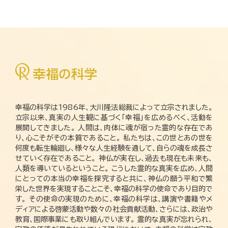
幸福の科学は1986年、大川隆法総裁によって立宗されました。
立宗以来、真実の人生観に基づく「幸福」を広めるべく、活動を
展開してきました。 人間は、肉体に魂が宿った霊的な存在であ
り、心こそがその本質であること。 私たちは、この世とあの世を
何度も転生輪廻し、様々な人生経験を通して、自らの魂を成長さ
せていく存在であること。 神仏が実在し、過去も現在も未来も、
人類を導いているということ。 こうした霊的な真実を広め、人間
にとっての本当の幸福を探究すると共に、神仏の願う平和で繁
栄した世界を実現することこそ、幸福の科学の使命であり目的で
す。 その使命の実現のために、幸福の科学は、講演や書籍やメ
ディアによる啓蒙活動や数々の社会貢献活動、さらには、政治や
教育、国際事業にも取り組んでいます。 霊的な真実が忘れられ、