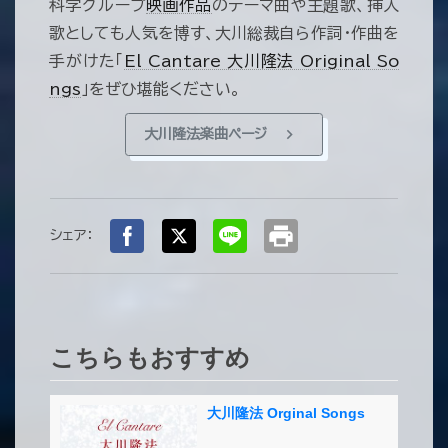
科学グループ
映画作品
のテーマ曲や主題歌、挿入
歌としても人気を博す、大川総裁自ら作詞・作曲を
手がけた「
El Cantare 大川隆法 Original So
ngs
」をぜひ堪能ください。
chevron_right
大川隆法楽曲ページ
print
シェア：
こちらもおすすめ
大川隆法 Orginal Songs