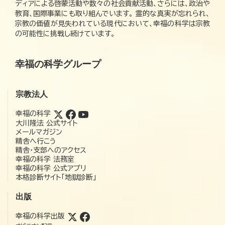
ディアによる啓蒙活動や数々の社会貢献活動、さらには、政治や
教育、国際事業にも取り組んでいます。 霊的な真実が忘れられ、
宗教の価値が見失われている現代において、幸福の科学は宗教
の可能性に挑戦し続けています。
幸福の科学グループ
宗教法人
幸福の科学
大川隆法 公式サイト
メールマガジン
精舎へ行こう
精舎・支部へのアクセス
幸福の科学 法務室
幸福の科学 公式アプリ
本格診断サイト「地獄診断」
出版
幸福の科学出版