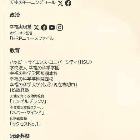
天使のモーニングコール
政治
幸福実現党
オピニオン配信
「HRPニュースファイル」
教育
ハッピー・サイエンス・ユニバーシティ（HSU）
学校法人 幸福の科学学園
幸福の科学学園那須本校
幸福の科学学園関西校
幸福の科学大学(仮称/現在構想中)
HS政経塾
天使を育てる幼児教育
「エンゼルプランV」
不登校児支援スクール
「ネバー・マインド」
仏法真理塾
「サクセスNo.1」
冠婚葬祭