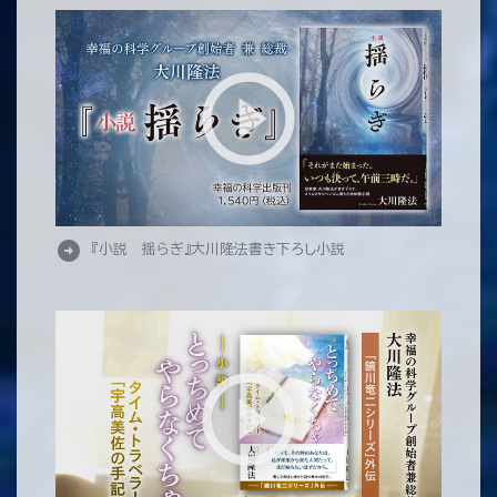
arrow_circle_right
『小説 揺らぎ』大川隆法書き下ろし小説