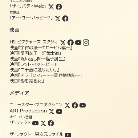
オピニオン配信
「ザ・リバティWeb」
女性誌
「アー・ユー・ハッピー?」
映画
HS ピクチャーズ スタジオ
映画『宇宙の法―エローヒム編―』
映画『愛国女子―紅武士道』
映画『呪い返し師—塩子誕生』
映画『レット・イット・ビー』
映画『二十歳に還りたい。』
映画『ドラゴン・ハート―霊界探訪記―』
映画『影を売る女』
メディア
ニュースター・プロダクション
ARI Production
オピニオン番組
ザ・ファクト
ザ・ファクト 異次元ファイル