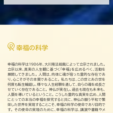
幸福の科学は1986年、大川隆法総裁によって立宗されました。
立宗以来、真実の人生観に基づく「幸福」を広めるべく、活動を
展開してきました。 人間は、肉体に魂が宿った霊的な存在であ
り、心こそがその本質であること。 私たちは、この世とあの世を
何度も転生輪廻し、様々な人生経験を通して、自らの魂を成長さ
せていく存在であること。 神仏が実在し、過去も現在も未来も、
人類を導いているということ。 こうした霊的な真実を広め、人間
にとっての本当の幸福を探究すると共に、神仏の願う平和で繁
栄した世界を実現することこそ、幸福の科学の使命であり目的で
す。 その使命の実現のために、幸福の科学は、講演や書籍やメ