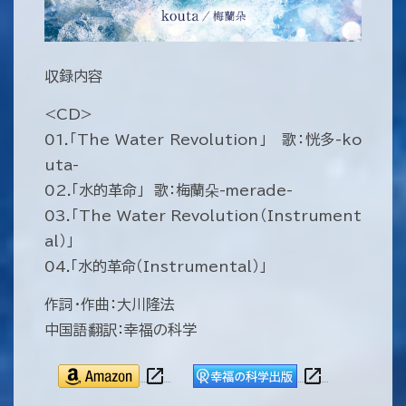
収録内容
<CD>
01.「The Water Revolution」 歌：恍多-ko
uta-
02.「水的革命」 歌：梅蘭朵-merade-
03.「The Water Revolution（Instrument
al）」
04.「水的革命（Instrumental）」
作詞・作曲：大川隆法
中国語翻訳：幸福の科学
open_in_new
open_in_new