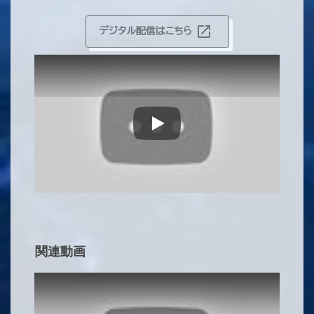
open_in_new
デジタル配信はこちら
Play
関連動画