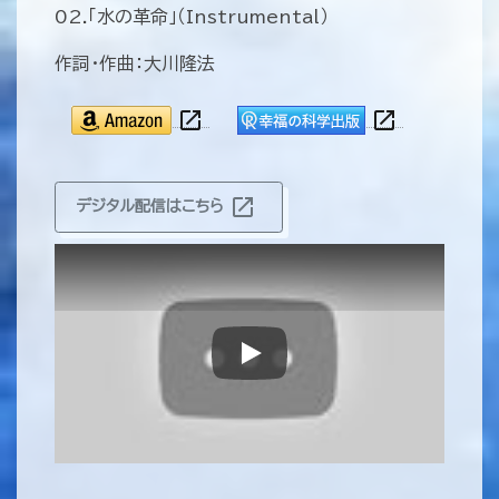
02.「水の革命」（Instrumental）
作詞・作曲：大川隆法
open_in_new
open_in_new
open_in_new
デジタル配信はこちら
Play