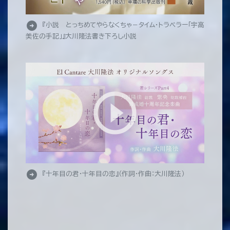
arrow_circle_right
『小説 とっちめてやらなくちゃ－タイム・トラベラー「宇高
美佐の手記」』大川隆法書き下ろし小説
arrow_circle_right
『十年目の君・十年目の恋』（作詞・作曲：大川隆法）