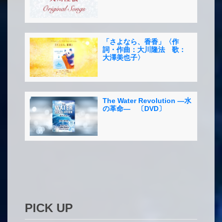
「さよなら、香香」〈作
詞・作曲：大川隆法 歌：
大澤美也子〉
The Water Revolution ―水
の革命― 〔DVD〕
PICK UP