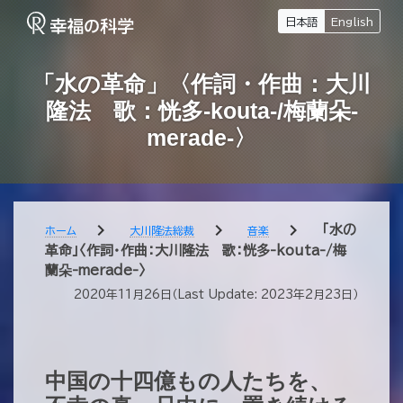
日本語
English
「水の革命」〈作詞・作曲：大川
隆法 歌：恍多-kouta-/梅蘭朵-
merade-〉
chevron_right
chevron_right
chevron_right
「水の
ホーム
大川隆法総裁
音楽
革命」〈作詞・作曲：大川隆法 歌：恍多-kouta-/梅
蘭朵-merade-〉
2020年11月26日
（Last Update:
2023年2月23日
）
中国の十四億もの人たちを、