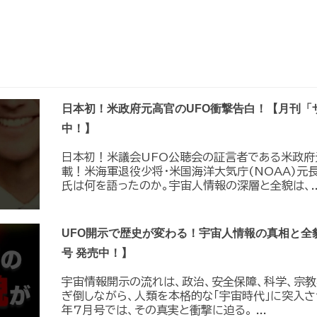
日本初！米政府元高官のUFO衝撃告白！【月刊「
中！】
日本初！米議会UFO公聴会の証言者である米政府
載！米海軍退役少将・米国海洋大気庁(NOAA)元長
氏は何を語ったのか。宇宙人情報の深層と全貌は、..
UFO開示で歴史が変わる！宇宙人情報の真相と全
号 発売中！】
宇宙情報開示の流れは、政治、安全保障、科学、宗
ぎ倒しながら、人類を本格的な「宇宙時代」に突入させ
年7月号では、その真実と衝撃に迫る。 ...