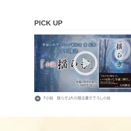
PICK UP
arrow_circle_right
『小説 揺らぎ』大川隆法書き下ろし小説