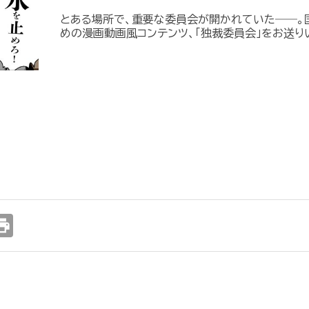
とある場所で、重要な委員会が開かれていた――。国
めの漫画動画風コンテンツ、「独裁委員会」をお送り
int