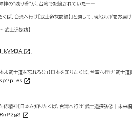
精神の”残り香”が、台湾で記憶されていたーー
たくば、台湾へ行け【武士道探訪編】」と題して、現地ルポをお届け
け～武士道探訪】
open_in_new
ouHkVM3A
日本よ武士道を忘れるな」【日本を知りたくば、台湾へ行け~武士道
open_in_new
OKp7p1es
た侍精神【日本を知りたくば、台湾へ行け~武士道探訪②│未来編
open_in_new
tQRnP2g8