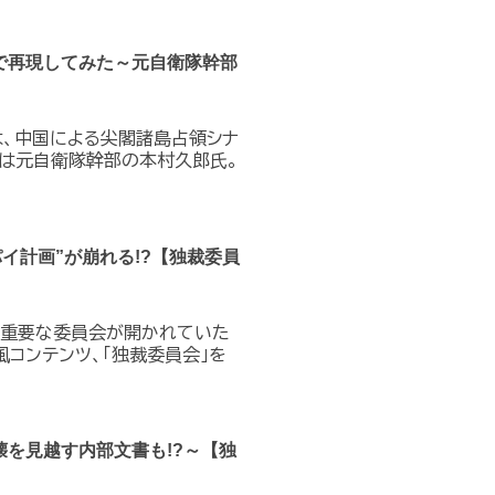
で再現してみた～元自衛隊幹部
は、中国による尖閣諸島占領シナ
説は元自衛隊幹部の本村久郎氏。
パイ計画”が崩れる!?【独裁委員
で、重要な委員会が開かれていた
風コンテンツ、「独裁委員会」を
を見越す内部文書も!?～【独