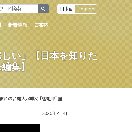
search
日本語
English
道
新着情報
ご案内
悲しい」【日本を知りた
来編集】
まれの台湾人が嘆く 「習近平”国
2020年2月4日