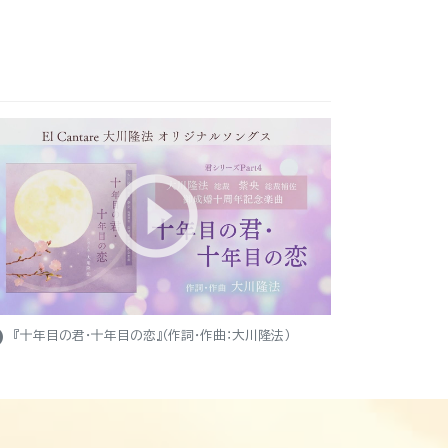
ight
『十年目の君・十年目の恋』（作詞・作曲：大川隆法）