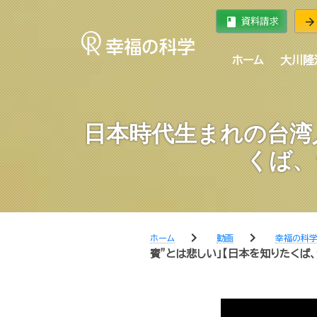
book
arrow_forward
資料請求
ホーム
大川隆
日本時代生まれの台湾
くば、
chevron_right
chevron_right
ホーム
動画
幸福の科
賓”とは悲しい」【日本を知りたくば