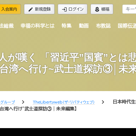
edit
login
local_florist
入会案内
新規登録
ログイン
植福
法総裁
幸福の科学とは
特集
動画
布教誌
国際伝
人が嘆く 「習近平”国賓”とは
台湾へ行け~武士道探訪③│未
chevron_right
chevron_right
日本時代生
学グループ
TheLibertyweb（ザ・リバティウェブ）
、台湾へ行け~武士道探訪③│未来編集】