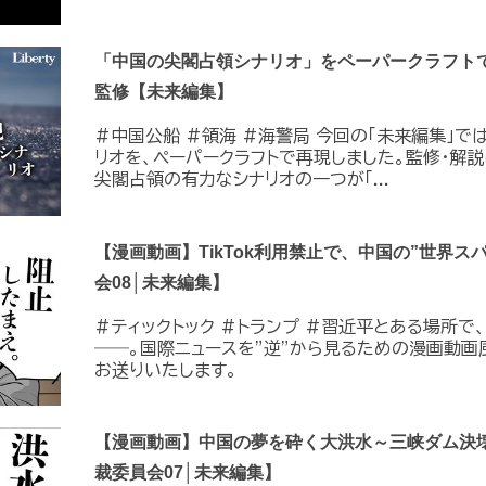
「中国の尖閣占領シナリオ」をペーパークラフト
監修【未来編集】
#中国公船 #領海 #海警局 今回の「未来編集」で
リオを、ペーパークラフトで再現しました。監修・解
尖閣占領の有力なシナリオの一つが「...
【漫画動画】TikTok利用禁止で、中国の”世界ス
会08│未来編集】
#ティックトック #トランプ #習近平とある場所
――。国際ニュースを”逆”から見るための漫画動画
お送りいたします。
【漫画動画】中国の夢を砕く大洪水～三峡ダム決壊
裁委員会07│未来編集】