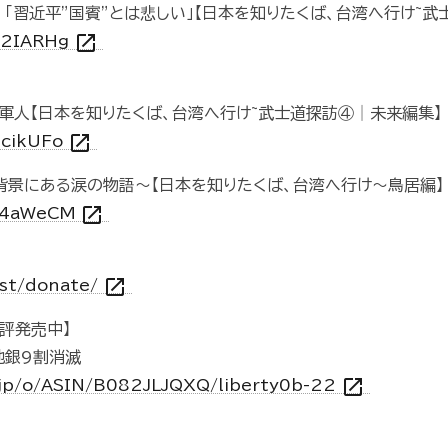
「習近平”国賓”とは悲しい」【日本を知りたくば、台湾へ行け~武
open_in_new
IM2IARHg
軍人【日本を知りたくば、台湾へ行け~武士道探訪④│未来編集】
open_in_new
McikUFo
の背景にある涙の物語〜【日本を知りたくば、台湾へ行け～鳥居編】
open_in_new
Ye4aWeCM
open_in_new
/st/donate/
好評発売中】
地銀9割消滅
open_in_new
.jp/o/ASIN/B082JLJQXQ/liberty0b-22