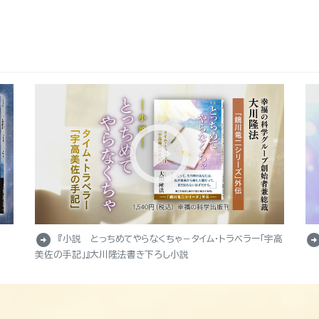
arrow_circle_right
arrow_circle_r
『小説 とっちめてやらなくちゃ－タイム・トラベラー「宇高
美佐の手記」』大川隆法書き下ろし小説