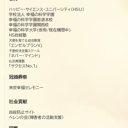
ハッピー・サイエンス・ユニバーシティ（HSU）
学校法人 幸福の科学学園
幸福の科学学園那須本校
幸福の科学学園関西校
幸福の科学大学(仮称/現在構想中)
HS政経塾
天使を育てる幼児教育
「エンゼルプランV」
不登校児支援スクール
「ネバー・マインド」
仏法真理塾
「サクセスNo.1」
冠婚葬祭
来世幸福セレモニー
社会貢献
自殺防止サイト
ヘレンの会（障害者の活動支援）