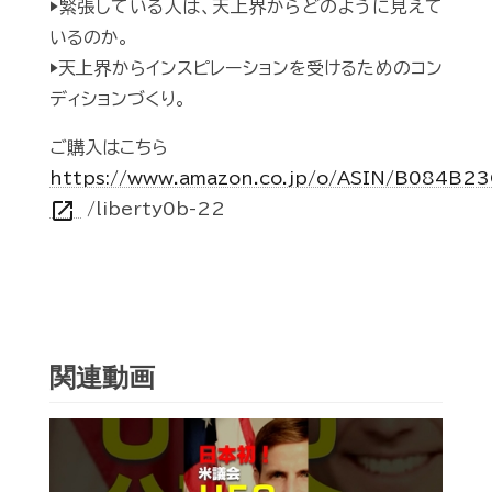
▶緊張している人は、天上界からどのように見えて
いるのか。
▶天上界からインスピレーションを受けるためのコン
ディションづくり。
ご購入はこちら
https://www.amazon.co.jp/o/ASIN/B084B2
open_in_new
/liberty0b-22
関連動画