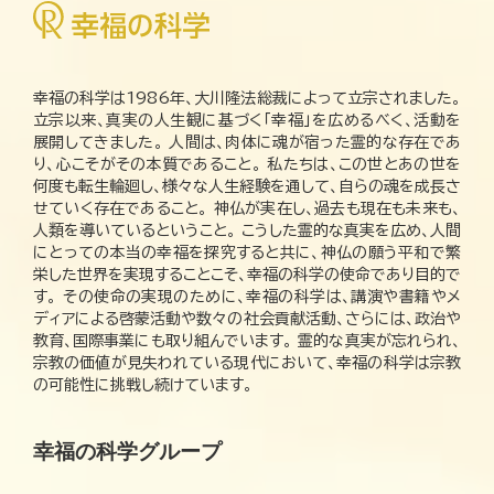
幸福の科学は1986年、大川隆法総裁によって立宗されました。
立宗以来、真実の人生観に基づく「幸福」を広めるべく、活動を
展開してきました。 人間は、肉体に魂が宿った霊的な存在であ
り、心こそがその本質であること。 私たちは、この世とあの世を
何度も転生輪廻し、様々な人生経験を通して、自らの魂を成長さ
せていく存在であること。 神仏が実在し、過去も現在も未来も、
人類を導いているということ。 こうした霊的な真実を広め、人間
にとっての本当の幸福を探究すると共に、神仏の願う平和で繁
栄した世界を実現することこそ、幸福の科学の使命であり目的で
す。 その使命の実現のために、幸福の科学は、講演や書籍やメ
ディアによる啓蒙活動や数々の社会貢献活動、さらには、政治や
教育、国際事業にも取り組んでいます。 霊的な真実が忘れられ、
宗教の価値が見失われている現代において、幸福の科学は宗教
の可能性に挑戦し続けています。
幸福の科学グループ