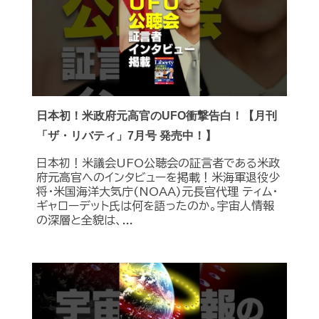
日本初！米政府元高官のUFO衝撃告白！【月刊
「ザ・リバティ」7月号 発売中！】
日本初！米議会UFO公聴会の証言者である米政
府元高官へのインタビューを掲載！米海軍退役少
将・米国海洋大気庁(NOAA)元長官代理 ティム・
ギャローデット氏は何を語ったのか。宇宙人情報
の深層と全貌は、...