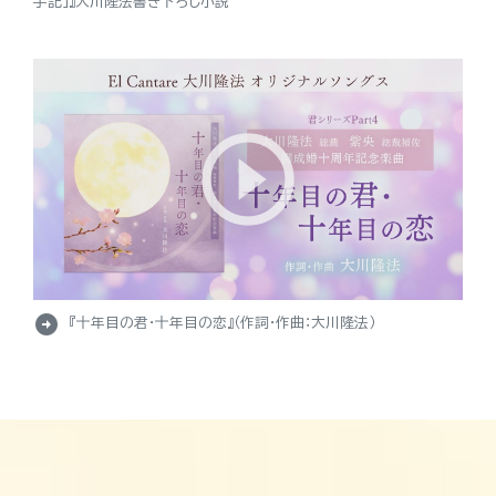
手記」』大川隆法書き下ろし小説
arrow_circle_right
『十年目の君・十年目の恋』（作詞・作曲：大川隆法）