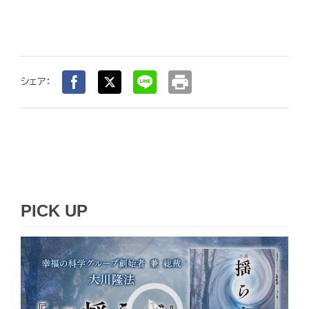
print
シェア：
PICK UP