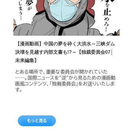
【漫画動画】中国の夢を砕く大洪水～三峡ダム
決壊を見越す内部文書も!?～【独裁委員会07│
未来編集】
とある場所で、重要な委員会が開かれていた
――。国際ニュースを”逆”から見るための漫画動
画風コンテンツ、「独裁委員会」をお送りいたしま
す。
もっと見る