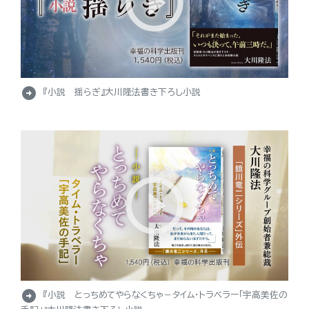
arrow_circle_right
『小説 揺らぎ』大川隆法書き下ろし小説
arrow_circle_right
『小説 とっちめてやらなくちゃ－タイム・トラベラー「宇高美佐の