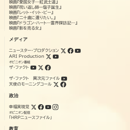
映画『愛国女子―紅武士道』
映画『呪い返し師—塩子誕生』
映画『レット・イット・ビー』
映画『二十歳に還りたい。』
映画『ドラゴン・ハート―霊界探訪記―』
映画『影を売る女』
メディア
ニュースター・プロダクション
ARI Production
オピニオン番組
ザ・ファクト
ザ・ファクト 異次元ファイル
天使のモーニングコール
政治
幸福実現党
オピニオン配信
「HRPニュースファイル」
教育