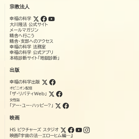
宗教法人
幸福の科学
大川隆法 公式サイト
メールマガジン
精舎へ行こう
精舎・支部へのアクセス
幸福の科学 法務室
幸福の科学 公式アプリ
本格診断サイト「地獄診断」
出版
幸福の科学出版
オピニオン配信
「ザ・リバティWeb」
女性誌
「アー・ユー・ハッピー?」
映画
HS ピクチャーズ スタジオ
映画『宇宙の法―エローヒム編―』