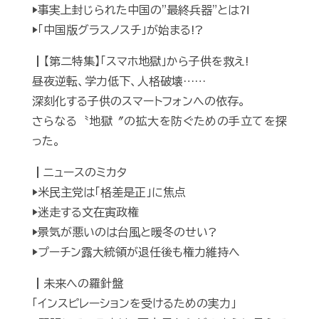
▶事実上封じられた中国の"最終兵器"とは⁈
▶「中国版グラスノスチ」が始まる!?
┃【第二特集】「スマホ地獄」から子供を救え!
昼夜逆転、学力低下、人格破壊……
深刻化する子供のスマートフォンへの依存。
さらなる〝地獄〞の拡大を防ぐための手立てを探
った。
┃ニュースのミカタ
▶米民主党は「格差是正」に焦点
▶迷走する文在寅政権
▶景気が悪いのは台風と暖冬のせい?
▶プーチン露大統領が退任後も権力維持へ
┃未来への羅針盤
「インスピレーションを受けるための実力」