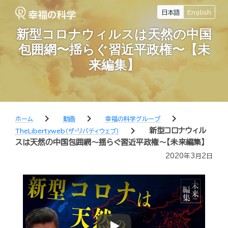
日本語
English
新型コロナウィルスは天然の中国
包囲網〜揺らぐ習近平政権〜【未
来編集】
chevron_right
chevron_right
chevron_right
ホーム
動画
幸福の科学グループ
chevron_right
新型コロナウィル
TheLibertyweb（ザ・リバティウェブ）
スは天然の中国包囲網〜揺らぐ習近平政権〜【未来編集】
2020年3月2日