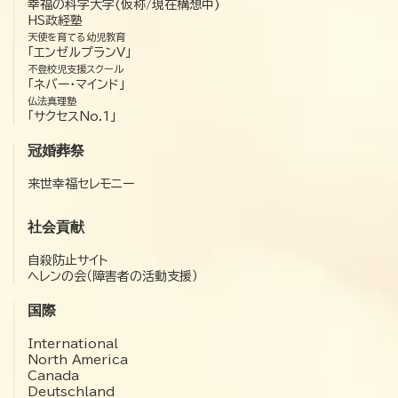
幸福の科学大学(仮称/現在構想中)
HS政経塾
天使を育てる幼児教育
「エンゼルプランV」
不登校児支援スクール
「ネバー・マインド」
仏法真理塾
「サクセスNo.1」
冠婚葬祭
来世幸福セレモニー
社会貢献
自殺防止サイト
ヘレンの会（障害者の活動支援）
国際
International
North America
Canada
Deutschland