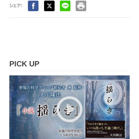
print
シェア：
PICK UP