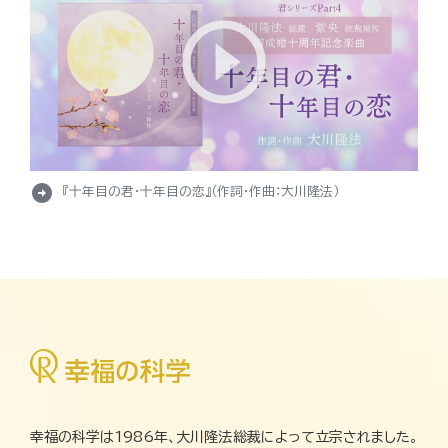
arrow_circle_right
『十年目の君・十年目の恋』（作詞・作曲：大川隆法）
幸福の科学は1986年、大川隆法総裁によって立宗されました。