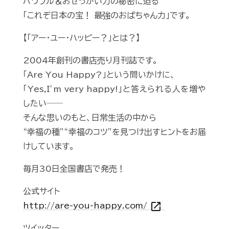
パワフル＆おせっかい力の秘密に迫る
「これぞ日本の宝！ 最強のおばちゃん力」です。
【「アー・ユー・ハッピー？」とは？】
2004年創刊の書店売り月刊誌です。
「Are You Happy?」という問いかけに、
「Yes,I’m very happy!」と答えられる人を増や
したい──
そんな思いのもと、日常生活の中から
“幸福の種”“幸福のコツ”を見つけ出すヒントをお届
けしています。
毎月30日全国書店で発売！
公式サイト
open_in_new
http://are-you-happy.com/
ツイッター