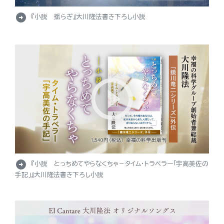
arrow_circle_right
『小説 揺らぎ』大川隆法書き下ろし小説
arrow_circle_right
『小説 とっちめてやらなくちゃ－タイム・トラベラー「宇高美佐の
手記」』大川隆法書き下ろし小説