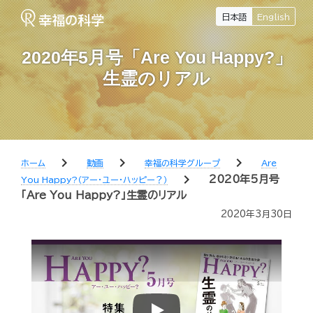
日本語
English
2020年5月号「Are You Happy?」
生霊のリアル
chevron_right
chevron_right
chevron_right
ホーム
動画
幸福の科学グループ
Are
chevron_right
2020年5月号
You Happy?（アー・ユー・ハッピー？）
「Are You Happy?」生霊のリアル
2020年3月30日