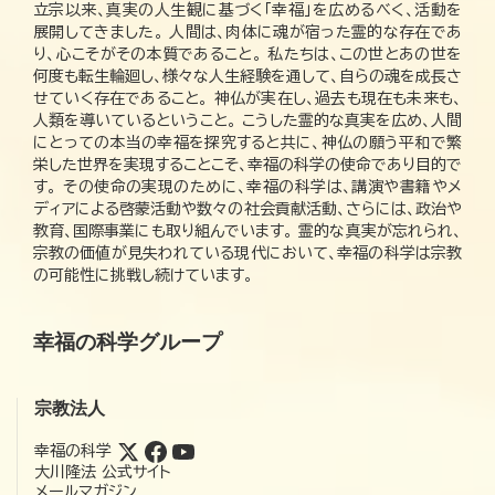
立宗以来、真実の人生観に基づく「幸福」を広めるべく、活動を
展開してきました。 人間は、肉体に魂が宿った霊的な存在であ
り、心こそがその本質であること。 私たちは、この世とあの世を
何度も転生輪廻し、様々な人生経験を通して、自らの魂を成長さ
せていく存在であること。 神仏が実在し、過去も現在も未来も、
人類を導いているということ。 こうした霊的な真実を広め、人間
にとっての本当の幸福を探究すると共に、神仏の願う平和で繁
栄した世界を実現することこそ、幸福の科学の使命であり目的で
す。 その使命の実現のために、幸福の科学は、講演や書籍やメ
ディアによる啓蒙活動や数々の社会貢献活動、さらには、政治や
教育、国際事業にも取り組んでいます。 霊的な真実が忘れられ、
宗教の価値が見失われている現代において、幸福の科学は宗教
の可能性に挑戦し続けています。
幸福の科学グループ
宗教法人
幸福の科学
大川隆法 公式サイト
メールマガジン