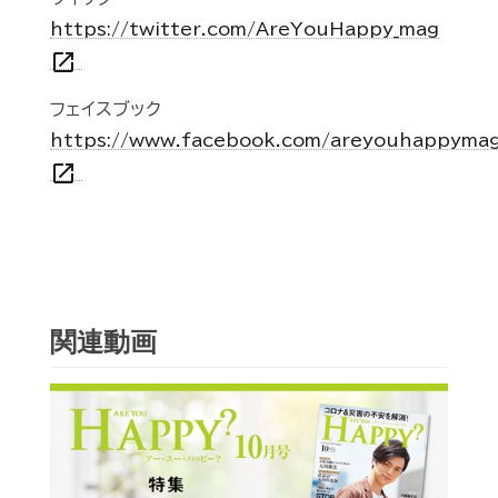
https://twitter.com/AreYouHappy_mag
open_in_new
フェイスブック
https://www.facebook.com/areyouhappyma
open_in_new
関連動画