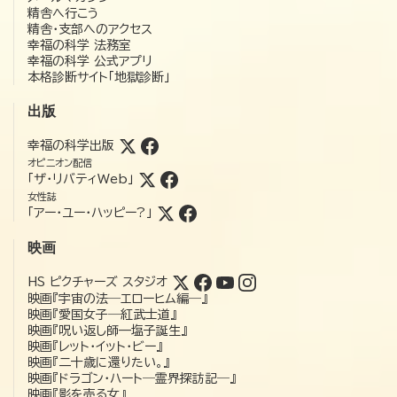
精舎へ行こう
精舎・支部へのアクセス
幸福の科学 法務室
幸福の科学 公式アプリ
本格診断サイト「地獄診断」
出版
幸福の科学出版
オピニオン配信
「ザ・リバティWeb」
女性誌
「アー・ユー・ハッピー?」
映画
HS ピクチャーズ スタジオ
映画『宇宙の法―エローヒム編―』
映画『愛国女子―紅武士道』
映画『呪い返し師—塩子誕生』
映画『レット・イット・ビー』
映画『二十歳に還りたい。』
映画『ドラゴン・ハート―霊界探訪記―』
映画『影を売る女』