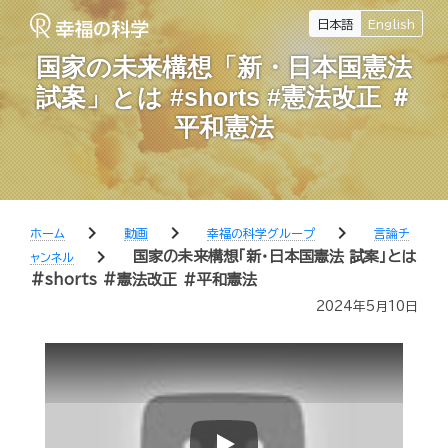
日本語
English
国家の未来構想「新・日本国憲法
試案」とは #shorts #憲法改正 ＃
平和憲法
chevron_right
chevron_right
chevron_right
ホーム
動画
幸福の科学グループ
言論チ
chevron_right
国家の未来構想「新・日本国憲法 試案」とは
ャンネル
#shorts #憲法改正 ＃平和憲法
2024年5月10日