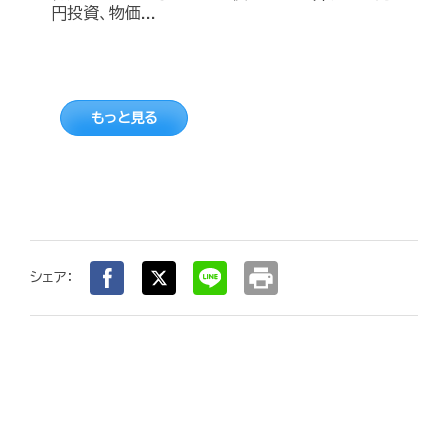
円投資、物価...
もっと見る
print
シェア：