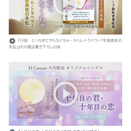
arrow_circle_right
『小説 とっちめてやらなくちゃ－タイム・トラベラー「宇高美佐の
手記」』大川隆法書き下ろし小説