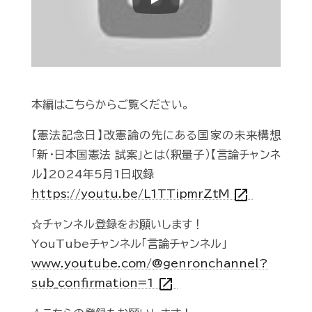
Play
本編はこちらからご覧ください。
【憲法記念日】改憲論の先にある国家の未来構想
「新・日本国憲法 試案」とは（釈量子）【言論チャンネ
ル】2024年5月1日収録
open_in_new
https://youtu.be/L1TTipmrZtM
☆チャンネル登録をお願いします！
YouTubeチャンネル「言論チャンネル」
www.youtube.com/@genronchannel?
open_in_new
sub_confirmation=1