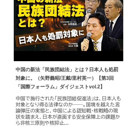
中国の新法「民族団結法」とは？日本人も処罰
対象に。（矢野義昭/王戴/里村英一）【第3回
「国際フォーラム」ダイジェストvol.2】
中国で施行された「民族団結促進法」は、日本人も
対象となり得る法律なのか――。国境を越えた言
論弾圧の実態と、中国による認知戦・核戦略の現
状を踏まえ、日本が直面する安全保障上の課題か
ら非核三原則や核抑止...