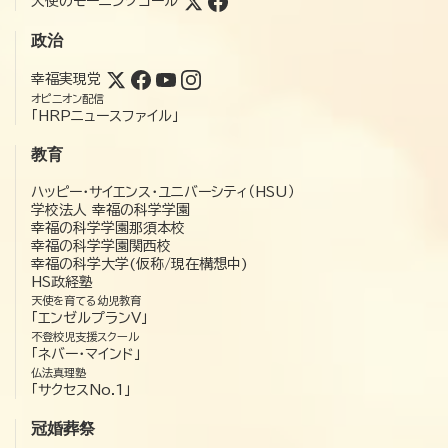
天使のモーニングコール
政治
幸福実現党
オピニオン配信
「HRPニュースファイル」
教育
ハッピー・サイエンス・ユニバーシティ（HSU）
学校法人 幸福の科学学園
幸福の科学学園那須本校
幸福の科学学園関西校
幸福の科学大学(仮称/現在構想中)
HS政経塾
天使を育てる幼児教育
「エンゼルプランV」
不登校児支援スクール
「ネバー・マインド」
仏法真理塾
「サクセスNo.1」
冠婚葬祭