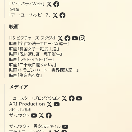
「ザ・リバティWeb」
女性誌
「アー・ユー・ハッピー?」
映画
HS ピクチャーズ スタジオ
映画『宇宙の法―エローヒム編―』
映画『愛国女子―紅武士道』
映画『呪い返し師—塩子誕生』
映画『レット・イット・ビー』
映画『二十歳に還りたい。』
映画『ドラゴン・ハート―霊界探訪記―』
映画『影を売る女』
メディア
ニュースター・プロダクション
ARI Production
オピニオン番組
ザ・ファクト
ザ・ファクト 異次元ファイル