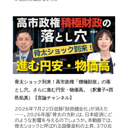
骨太ショック到来！高市政権「積極財政」の落
とし穴。さらに進む円安・物価高。（釈量子×西
邑拓真）【言論チャンネル】
2026年7月22日収録「財政健全化」が消えた
――。2026年版「骨太の方針」は、日本経済にど
のような影響を与えるのでしょうか。本動画では、
骨太ショックと呼ばれる国債金利の上昇、370兆