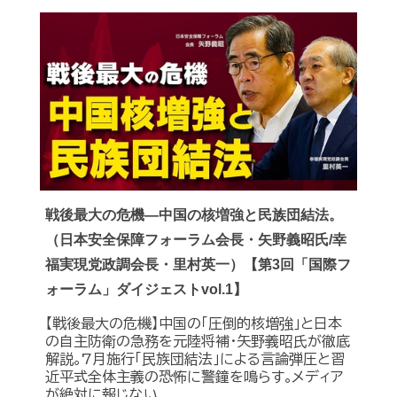
戦後最大の危機―中国の核増強と民族団結法。
（日本安全保障フォーラム会長・矢野義昭氏/幸
福実現党政調会長・里村英一）【第3回「国際フ
ォーラム」ダイジェストvol.1】
【戦後最大の危機】中国の｢圧倒的核増強｣と日本
の自主防衛の急務を元陸将補・矢野義昭氏が徹底
解説｡7月施行｢民族団結法｣による言論弾圧と習
近平式全体主義の恐怖に警鐘を鳴らす｡メディア
が絶対に報じない､...