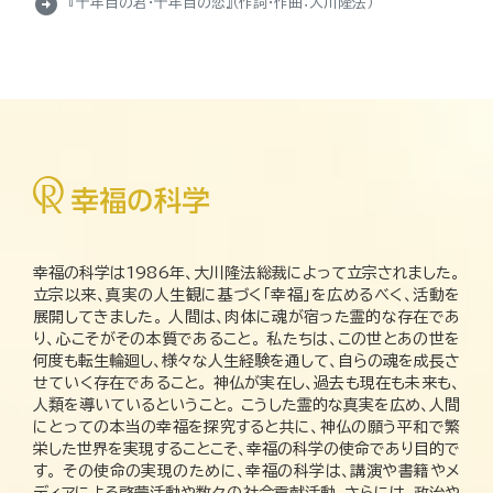
arrow_circle_right
『十年目の君・十年目の恋』（作詞・作曲：大川隆法）
幸福の科学は1986年、大川隆法総裁によって立宗されました。
立宗以来、真実の人生観に基づく「幸福」を広めるべく、活動を
展開してきました。 人間は、肉体に魂が宿った霊的な存在であ
り、心こそがその本質であること。 私たちは、この世とあの世を
何度も転生輪廻し、様々な人生経験を通して、自らの魂を成長さ
せていく存在であること。 神仏が実在し、過去も現在も未来も、
人類を導いているということ。 こうした霊的な真実を広め、人間
にとっての本当の幸福を探究すると共に、神仏の願う平和で繁
栄した世界を実現することこそ、幸福の科学の使命であり目的で
す。 その使命の実現のために、幸福の科学は、講演や書籍やメ
ディアによる啓蒙活動や数々の社会貢献活動、さらには、政治や