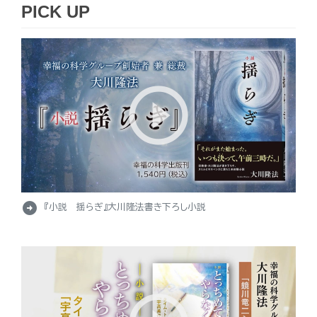
PICK UP
arrow_circle_right
『小説 揺らぎ』大川隆法書き下ろし小説