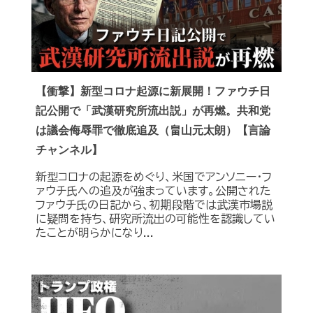
【衝撃】新型コロナ起源に新展開！ファウチ日
記公開で「武漢研究所流出説」が再燃。共和党
は議会侮辱罪で徹底追及（畠山元太朗）【言論
チャンネル】
新型コロナの起源をめぐり、米国でアンソニー・フ
ァウチ氏への追及が強まっています。公開された
ファウチ氏の日記から、初期段階では武漢市場説
に疑問を持ち、研究所流出の可能性を認識してい
たことが明らかになり...