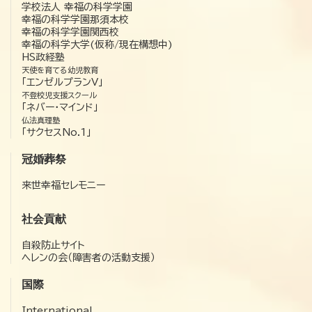
学校法人 幸福の科学学園
幸福の科学学園那須本校
幸福の科学学園関西校
幸福の科学大学(仮称/現在構想中)
HS政経塾
天使を育てる幼児教育
「エンゼルプランV」
不登校児支援スクール
「ネバー・マインド」
仏法真理塾
「サクセスNo.1」
冠婚葬祭
来世幸福セレモニー
社会貢献
自殺防止サイト
ヘレンの会（障害者の活動支援）
国際
International