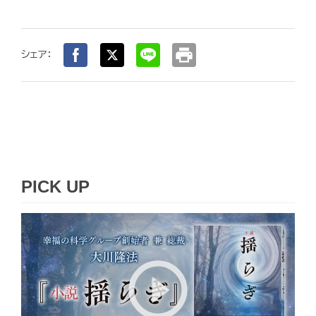
print
シェア：
PICK UP