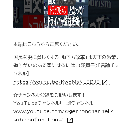
Play
本編はこちらからご覧ください。
国民を更に貧しくする「働き方改革」は天下の愚策。
働きがいのある国にするには。(釈量子)【言論チャ
ンネル】
open_in_new
https://youtu.be/KwdMsNLEDJE
☆チャンネル登録をお願いします！
YouTubeチャンネル「言論チャンネル」
www.youtube.com/@genronchannel?
open_in_new
sub_confirmation=1