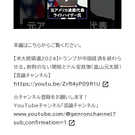
Play
本編はこちらからご覧ください。
【米大統領選2024】トランプが中国経済を終わら
せる。前例のない関税とドル安政策（畠山元太朗）
【言論チャンネル】
open_in_new
https://youtu.be/ZrR4yP89R1U
☆チャンネル登録をお願いします！
YouTubeチャンネル「言論チャンネル」
www.youtube.com/@genronchannel?
open_in_new
sub_confirmation=1