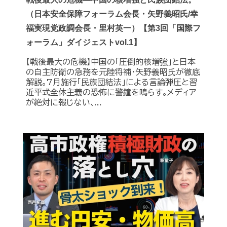
（日本安全保障フォーラム会長・矢野義昭氏/幸
福実現党政調会長・里村英一）【第3回「国際フ
ォーラム」ダイジェストvol.1】
【戦後最大の危機】中国の｢圧倒的核増強｣と日本
の自主防衛の急務を元陸将補・矢野義昭氏が徹底
解説｡7月施行｢民族団結法｣による言論弾圧と習
近平式全体主義の恐怖に警鐘を鳴らす｡メディア
が絶対に報じない､...