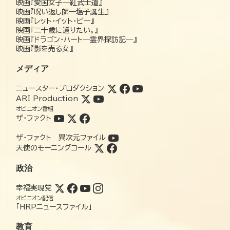
映画『愛国女子―紅武士道』
映画『呪い返し師—塩子誕生』
映画『レット・イット・ビー』
映画『二十歳に還りたい。』
映画『ドラゴン・ハート―霊界探訪記―』
映画『影を売る女』
メディア
ニュースター・プロダクション
ARI Production
オピニオン番組
ザ・ファクト
ザ・ファクト 異次元ファイル
天使のモーニングコール
政治
幸福実現党
オピニオン配信
「HRPニュースファイル」
教育