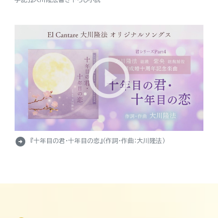
arrow_circle_right
『十年目の君・十年目の恋』（作詞・作曲：大川隆法）