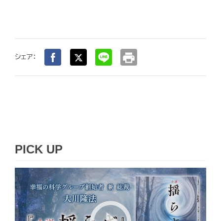
print
シェア：
PICK UP