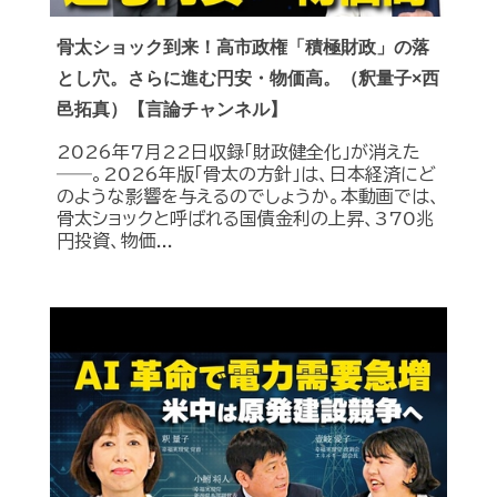
骨太ショック到来！高市政権「積極財政」の落
とし穴。さらに進む円安・物価高。（釈量子×西
邑拓真）【言論チャンネル】
2026年7月22日収録「財政健全化」が消えた
――。2026年版「骨太の方針」は、日本経済にど
のような影響を与えるのでしょうか。本動画では、
骨太ショックと呼ばれる国債金利の上昇、370兆
円投資、物価...