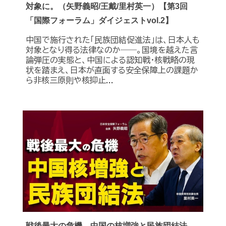
対象に。（矢野義昭/王戴/里村英一）【第3回
「国際フォーラム」ダイジェストvol.2】
中国で施行された「民族団結促進法」は、日本人も
対象となり得る法律なのか――。国境を越えた言
論弾圧の実態と、中国による認知戦・核戦略の現
状を踏まえ、日本が直面する安全保障上の課題か
ら非核三原則や核抑止...
戦後最大の危機―中国の核増強と民族団結法。