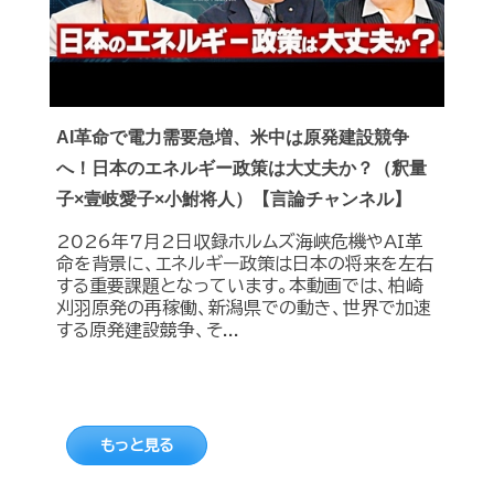
AI革命で電力需要急増、米中は原発建設競争
へ！日本のエネルギー政策は大丈夫か？（釈量
子×壹岐愛子×小鮒将人）【言論チャンネル】
2026年7月2日収録ホルムズ海峡危機やAI革
命を背景に、エネルギー政策は日本の将来を左右
する重要課題となっています。本動画では、柏崎
刈羽原発の再稼働、新潟県での動き、世界で加速
する原発建設競争、そ...
もっと見る