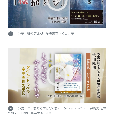
arrow_circle_right
『小説 揺らぎ』大川隆法書き下ろし小説
arrow_circle_right
『小説 とっちめてやらなくちゃ－タイム・トラベラー「宇高美佐の
手記」』大川隆法書き下ろし小説