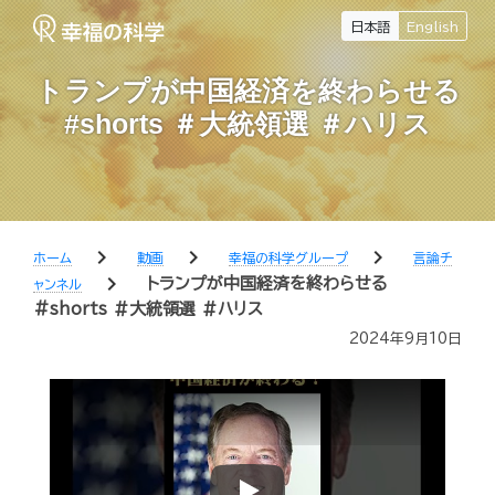
日本語
English
トランプが中国経済を終わらせる
#shorts ＃大統領選 ＃ハリス
chevron_right
chevron_right
chevron_right
ホーム
動画
幸福の科学グループ
言論チ
chevron_right
トランプが中国経済を終わらせる
ャンネル
#shorts ＃大統領選 ＃ハリス
2024年9月10日