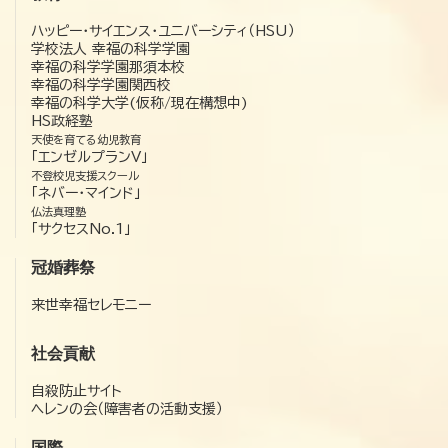
ハッピー・サイエンス・ユニバーシティ（HSU）
学校法人 幸福の科学学園
幸福の科学学園那須本校
幸福の科学学園関西校
幸福の科学大学(仮称/現在構想中)
HS政経塾
天使を育てる幼児教育
「エンゼルプランV」
不登校児支援スクール
「ネバー・マインド」
仏法真理塾
「サクセスNo.1」
冠婚葬祭
来世幸福セレモニー
社会貢献
自殺防止サイト
ヘレンの会（障害者の活動支援）
国際