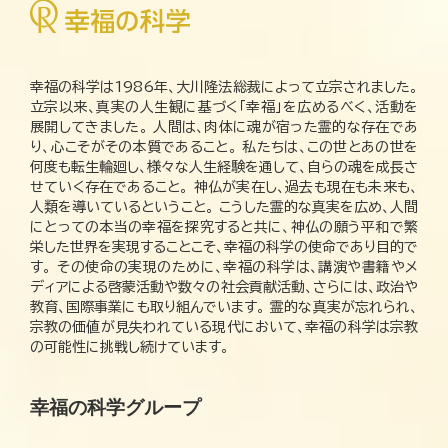
幸福の科学は1986年、大川隆法総裁によって立宗されました。
立宗以来、真実の人生観に基づく「幸福」を広めるべく、活動を
展開してきました。 人間は、肉体に魂が宿った霊的な存在であ
り、心こそがその本質であること。 私たちは、この世とあの世を
何度も転生輪廻し、様々な人生経験を通して、自らの魂を成長さ
せていく存在であること。 神仏が実在し、過去も現在も未来も、
人類を導いているということ。 こうした霊的な真実を広め、人間
にとっての本当の幸福を探究すると共に、神仏の願う平和で繁
栄した世界を実現することこそ、幸福の科学の使命であり目的で
す。 その使命の実現のために、幸福の科学は、講演や書籍やメ
ディアによる啓蒙活動や数々の社会貢献活動、さらには、政治や
教育、国際事業にも取り組んでいます。 霊的な真実が忘れられ、
宗教の価値が見失われている現代において、幸福の科学は宗教
の可能性に挑戦し続けています。
幸福の科学グループ