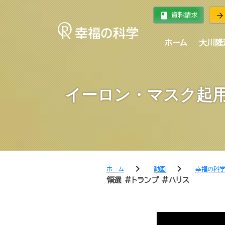
book
arrow_forward
資料請求
ホーム
大川隆
イーロン・マスク起用で
chevron_right
chevron_right
ホーム
動画
幸福の科
領選 #トランプ #ハリス