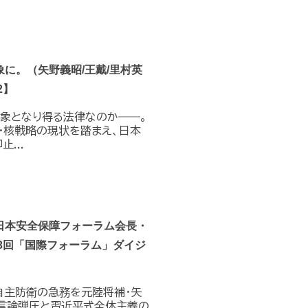
に。（矢野義昭/王戴/里村英
2】
対象となり得る法律なのか――。
・核戦略の現状を踏まえ、日本
...
日本安全保障フォーラム会長・
3回「国際フォーラム」ダイジ
自主防衛の急務を元陸将補・矢
る言論弾圧と習近平式全体主義の