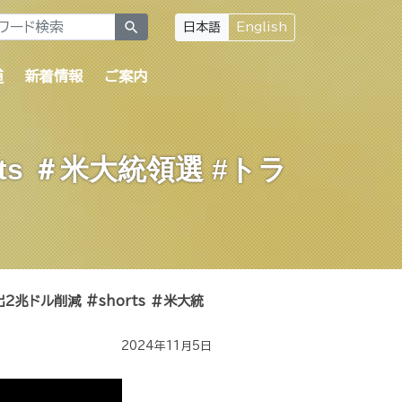
search
日本語
English
道
新着情報
ご案内
s ＃米大統領選 #トラ
兆ドル削減 #shorts ＃米大統
2024年11月5日