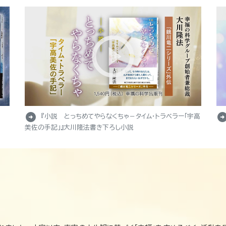
arrow_circle_right
arrow_circle_r
『小説 とっちめてやらなくちゃ－タイム・トラベラー「宇高
美佐の手記」』大川隆法書き下ろし小説