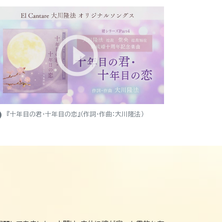
ight
『十年目の君・十年目の恋』（作詞・作曲：大川隆法）