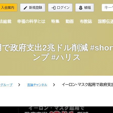
edit
login
local_florist
入会案内
新規登録
ログイン
植福
法総裁
幸福の科学とは
特集
動画
布教誌
国際伝
政府支出2兆ドル削減 #short
ンプ #ハリス
chevron_right
chevron_right
イーロン・マスク起用で政府支出2
学グループ
言論チャンネル