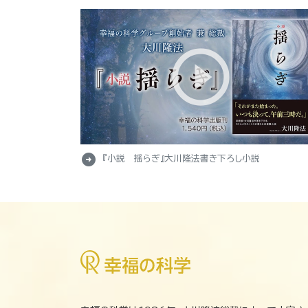
arrow_circle_right
『小説 揺らぎ』大川隆法書き下ろし小説