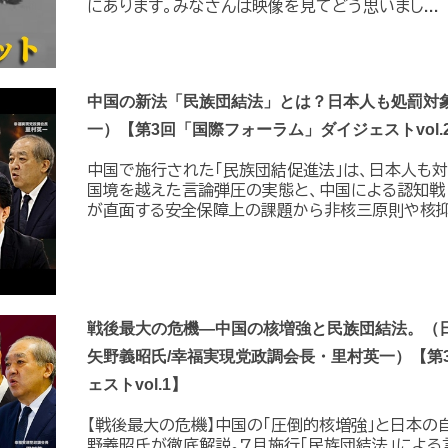
にあります。みなさんは映像を見てどう思いまし...
中国の新法「民族団結法」とは？日本人も処罰対象
一）【第3回「国際フォーラム」ダイジェストvol.
中国で施行された「民族団結促進法」は、日本人も
国境を越えた言論弾圧の実態と、中国による認知戦
が直面する安全保障上の課題から非核三原則や核抑止
戦後最大の危機―中国の核増強と民族団結法。（
矢野義昭氏/幸福実現党政調会長・里村英一）【第
ェストvol.1】
【戦後最大の危機】中国の｢圧倒的核増強｣と日本の
野義昭氏が徹底解説｡7月施行｢民族団結法｣によ