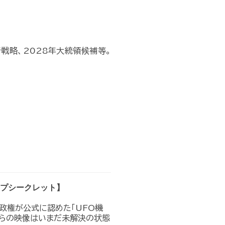
断戦略、2028年大統領候補等。
トップシークレット】
プ政権が公式に認めた｢UFO機
れらの映像はいまだ未解決の状態