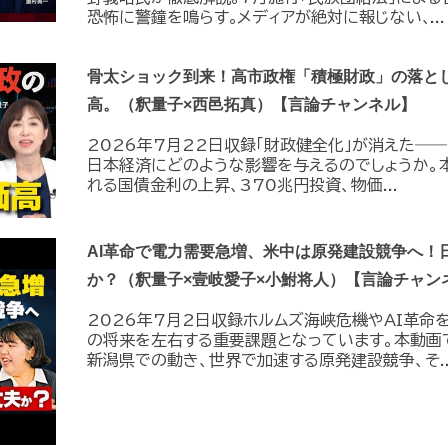
恐怖に警鐘を鳴らす｡メディアが絶対に報じない､...
骨太ショック到来！高市政権「積極財政」の落と
高。（釈量子×西邑拓真）【言論チャンネル】
2026年7月22日収録「財政健全化」が消えた――
日本経済にどのような影響を与えるのでしょうか。
れる国債金利の上昇、370兆円投資、物価...
AI革命で電力需要急増、米中は原発建設競争へ！
か？（釈量子×壹岐愛子×小鮒将人）【言論チャン
2026年7月2日収録ホルムズ海峡危機やAI革命
の将来を左右する重要課題となっています。本動画
新潟県での動き、世界で加速する原発建設競争、そ..