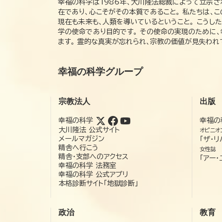
幸福の科学は1986年、大川隆法総裁によって立宗さ
在であり、心こそがその本質であること。 私たちは、
現在も未来も、人類を導いているということ。 こうし
学の使命であり目的です。 その使命の実現のために
ます。 霊的な真実が忘れられ、宗教の価値が見失わ
幸福の科学グループ
宗教法人
出版
幸福の科学
幸福の
大川隆法 公式サイト
オピニオ
メールマガジン
「ザ・リ
精舎へ行こう
女性誌
精舎・支部へのアクセス
「アー・
幸福の科学 法務室
幸福の科学 公式アプリ
本格診断サイト「地獄診断」
政治
教育