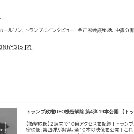
。
・カールソン、トランプにインタビュー。金正恩会談秘話、中露分
open_in_new
HBNhY3Io
トランプ政権UFO機密解除 第4弾 19本公開 【
【衝撃映像】2週間で10億アクセスを記録！トラン
密映像｣第四弾が解禁。全19本の映像を公開！こ