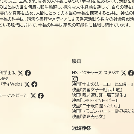
れました。 立宗以来、真実の人生観に基づく「幸福」を広めるべく、活動を
この世とあの世を何度も転生輪廻し、様々な人生経験を通して、自らの魂を
た霊的な真実を広め、人間にとっての本当の幸福を探究すると共に、神仏
、幸福の科学は、講演や書籍やメディアによる啓蒙活動や数々の社会貢献活
れている現代において、幸福の科学は宗教の可能性に挑戦し続けています。
映画
科学出版
HS ピクチャーズ スタジオ
ン配信
バティWeb」
映画『宇宙の法―エローヒム編―』
映画『愛国女子―紅武士道』
映画『呪い返し師—塩子誕生』
ユー・ハッピー?」
映画『レット・イット・ビー』
映画『二十歳に還りたい。』
映画『ドラゴン・ハート―霊界探訪
映画『影を売る女』
冠婚葬祭