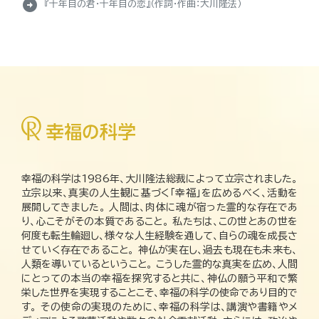
arrow_circle_right
『十年目の君・十年目の恋』（作詞・作曲：大川隆法）
幸福の科学は1986年、大川隆法総裁によって立宗されました。
立宗以来、真実の人生観に基づく「幸福」を広めるべく、活動を
展開してきました。 人間は、肉体に魂が宿った霊的な存在であ
り、心こそがその本質であること。 私たちは、この世とあの世を
何度も転生輪廻し、様々な人生経験を通して、自らの魂を成長さ
せていく存在であること。 神仏が実在し、過去も現在も未来も、
人類を導いているということ。 こうした霊的な真実を広め、人間
にとっての本当の幸福を探究すると共に、神仏の願う平和で繁
栄した世界を実現することこそ、幸福の科学の使命であり目的で
す。 その使命の実現のために、幸福の科学は、講演や書籍やメ