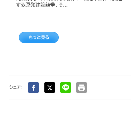
する原発建設競争、そ...
もっと見る
print
シェア：