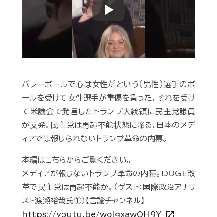
Play
バレーボールで心は女性だという（男性）選手のボ
ールを受けて女性選手が重傷を負った。それを受け
て米議会で発言したトランプ大統領に民主党議員
が反発。民主党は再起不能状態に陥る｡日本のメデ
ィアでは報じられないトランプ革命の内幕。
本編はこちらからご覧ください。
メディアが報じないトランプ革命の内幕。DOGE改
革で民主党は再起不能か。（ゲスト：国際政治アナリ
スト渡瀬裕哉氏①）【言論チャンネル】
open_in_new
https://youtu.be/wolgxawOH9Y