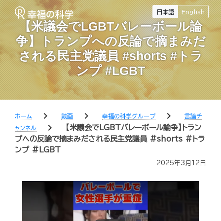
日本語
English
【米議会でLGBTバレーボール論
争】トランプへの反論で摘まみだ
される民主党議員 #shorts #トラ
ンプ #LGBT
chevron_right
chevron_right
chevron_right
ホーム
動画
幸福の科学グループ
言論チ
chevron_right
【米議会でLGBTバレーボール論争】トラン
ャンネル
プへの反論で摘まみだされる民主党議員 #shorts #トラ
ンプ #LGBT
2025年3月12日