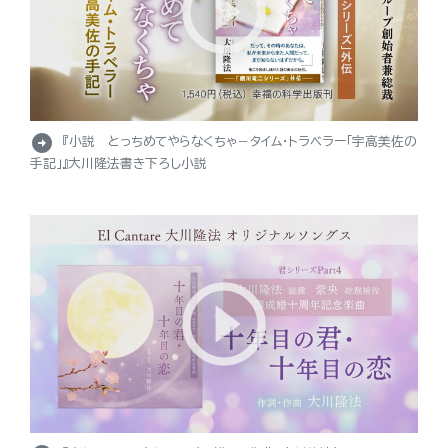
arrow_circle_right
『小説 とっちめてやらなくちゃ－タイム・トラベラー「宇高美佐の
手記」』大川隆法書き下ろし小説