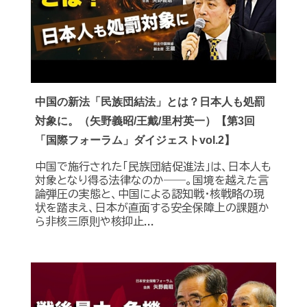
中国の新法「民族団結法」とは？日本人も処罰
対象に。（矢野義昭/王戴/里村英一）【第3回
「国際フォーラム」ダイジェストvol.2】
中国で施行された「民族団結促進法」は、日本人も
対象となり得る法律なのか――。国境を越えた言
論弾圧の実態と、中国による認知戦・核戦略の現
状を踏まえ、日本が直面する安全保障上の課題か
ら非核三原則や核抑止...