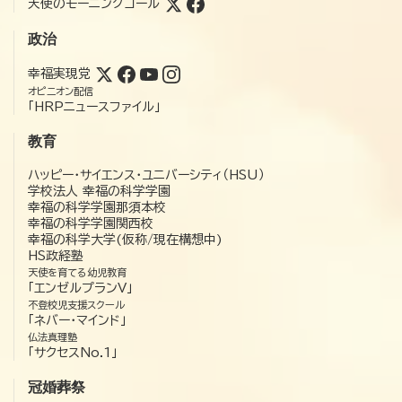
天使のモーニングコール
政治
幸福実現党
オピニオン配信
「HRPニュースファイル」
教育
ハッピー・サイエンス・ユニバーシティ（HSU）
学校法人 幸福の科学学園
幸福の科学学園那須本校
幸福の科学学園関西校
幸福の科学大学(仮称/現在構想中)
HS政経塾
天使を育てる幼児教育
「エンゼルプランV」
不登校児支援スクール
「ネバー・マインド」
仏法真理塾
「サクセスNo.1」
冠婚葬祭