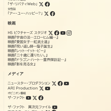
「ザ・リバティWeb」
女性誌
「アー・ユー・ハッピー?」
映画
HS ピクチャーズ スタジオ
映画『宇宙の法―エローヒム編―』
映画『愛国女子―紅武士道』
映画『呪い返し師—塩子誕生』
映画『レット・イット・ビー』
映画『二十歳に還りたい。』
映画『ドラゴン・ハート―霊界探訪記―』
映画『影を売る女』
メディア
ニュースター・プロダクション
ARI Production
オピニオン番組
ザ・ファクト
ザ・ファクト 異次元ファイル