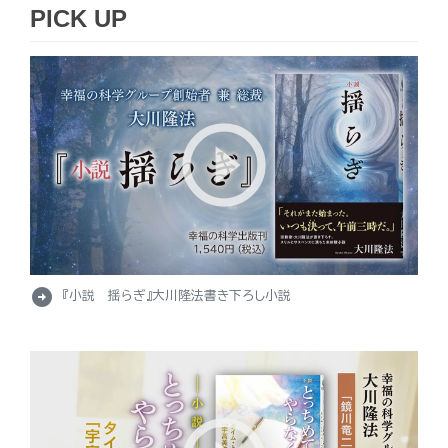
PICK UP
arrow_circle_right
『小説 揺らぎ』大川隆法書き下ろし小説