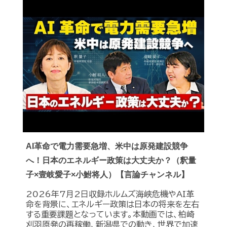
AI革命で電力需要急増、米中は原発建設競争
へ！日本のエネルギー政策は大丈夫か？（釈量
子×壹岐愛子×小鮒将人）【言論チャンネル】
2026年7月2日収録ホルムズ海峡危機やAI革
命を背景に、エネルギー政策は日本の将来を左右
する重要課題となっています。本動画では、柏崎
刈羽原発の再稼働、新潟県での動き、世界で加速