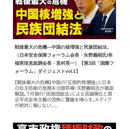
戦後最大の危機―中国の核増強と民族団結法。
（日本安全保障フォーラム会長・矢野義昭氏/幸
福実現党政調会長・里村英一）【第3回「国際フ
ォーラム」ダイジェストvol.1】
【戦後最大の危機】中国の｢圧倒的核増強｣と日本
の自主防衛の急務を元陸将補・矢野義昭氏が徹底
解説｡7月施行｢民族団結法｣による言論弾圧と習
近平式全体主義の恐怖に警鐘を鳴らす｡メディア
が絶対に報じない､...