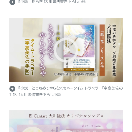
arrow_circle_right
『小説 揺らぎ』大川隆法書き下ろし小説
arrow_circle_right
『小説 とっちめてやらなくちゃ－タイム・トラベラー「宇高美佐の
手記」』大川隆法書き下ろし小説