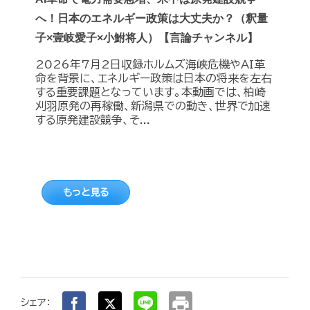
へ！日本のエネルギー政策は大丈夫か？（釈量
子×壹岐愛子×小鮒将人）【言論チャンネル】
2026年7月2日収録ホルムズ海峡危機やAI革
命を背景に、エネルギー政策は日本の将来を左右
する重要課題となっています。本動画では、柏崎
刈羽原発の再稼働、新潟県での動き、世界で加速
する原発建設競争、そ...
もっと見る
print
シェア：