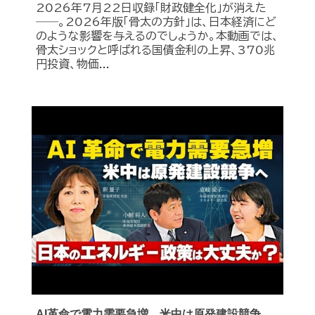
2026年7月22日収録「財政健全化」が消えた
――。2026年版「骨太の方針」は、日本経済にど
のような影響を与えるのでしょうか。本動画では、
骨太ショックと呼ばれる国債金利の上昇、370兆
円投資、物価...
AI革命で電力需要急増、米中は原発建設競争