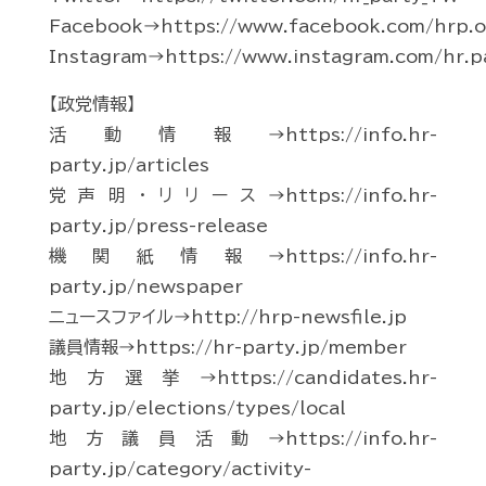
Facebook→https://www.facebook.com/hrp.of
Instagram→https://www.instagram.com/hr.p
【政党情報】
活動情報→https://info.hr-
party.jp/articles
党声明・リリース→https://info.hr-
party.jp/press-release
機関紙情報→https://info.hr-
party.jp/newspaper
ニュースファイル→http://hrp-newsfile.jp
議員情報→https://hr-party.jp/member
地方選挙→https://candidates.hr-
party.jp/elections/types/local
地方議員活動→https://info.hr-
party.jp/category/activity-