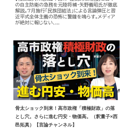
の自主防衛の急務を元陸将補・矢野義昭氏が徹底
解説｡7月施行｢民族団結法｣による言論弾圧と習
近平式全体主義の恐怖に警鐘を鳴らす｡メディア
が絶対に報じない､...
骨太ショック到来！高市政権「積極財政」の落
とし穴。さらに進む円安・物価高。（釈量子×西
邑拓真）【言論チャンネル】