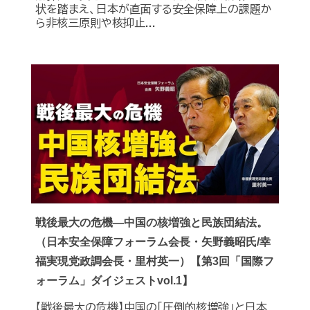
状を踏まえ、日本が直面する安全保障上の課題か
ら非核三原則や核抑止...
戦後最大の危機―中国の核増強と民族団結法。
（日本安全保障フォーラム会長・矢野義昭氏/幸
福実現党政調会長・里村英一）【第3回「国際フ
ォーラム」ダイジェストvol.1】
【戦後最大の危機】中国の｢圧倒的核増強｣と日本