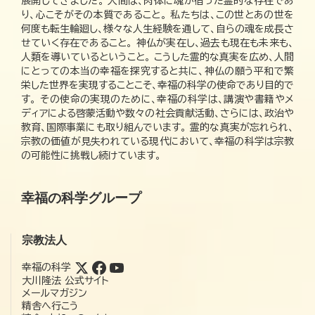
展開してきました。 人間は、肉体に魂が宿った霊的な存在であ
り、心こそがその本質であること。 私たちは、この世とあの世を
何度も転生輪廻し、様々な人生経験を通して、自らの魂を成長さ
せていく存在であること。 神仏が実在し、過去も現在も未来も、
人類を導いているということ。 こうした霊的な真実を広め、人間
にとっての本当の幸福を探究すると共に、神仏の願う平和で繁
栄した世界を実現することこそ、幸福の科学の使命であり目的で
す。 その使命の実現のために、幸福の科学は、講演や書籍やメ
ディアによる啓蒙活動や数々の社会貢献活動、さらには、政治や
教育、国際事業にも取り組んでいます。 霊的な真実が忘れられ、
宗教の価値が見失われている現代において、幸福の科学は宗教
の可能性に挑戦し続けています。
幸福の科学グループ
宗教法人
幸福の科学
大川隆法 公式サイト
メールマガジン
精舎へ行こう