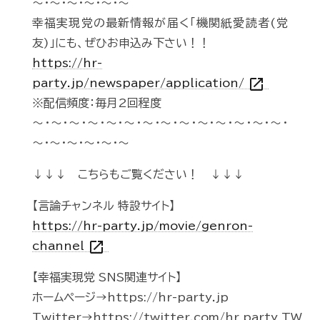
～・～・～・～・～・～
幸福実現党の最新情報が届く「機関紙愛読者(党
友)」にも、ぜひお申込み下さい！！
https://hr-
open_in_new
party.jp/newspaper/application/
※配信頻度：毎月2回程度
～・～・～・～・～・～・～・～・～・～・～・～・～・～・
～・～・～・～・～・～
↓↓↓ こちらもご覧ください！ ↓↓↓
【言論チャンネル 特設サイト】
https://hr-party.jp/movie/genron-
open_in_new
channel
【幸福実現党 SNS関連サイト】
ホームページ→https://hr-party.jp
Twitter→https://twitter.com/hr_party_TW