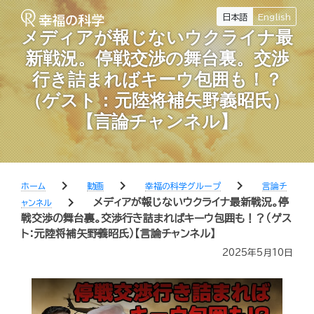
日本語
English
メディアが報じないウクライナ最
新戦況。停戦交渉の舞台裏。交渉
行き詰まればキーウ包囲も！？
（ゲスト：元陸将補矢野義昭氏）
【言論チャンネル】
chevron_right
chevron_right
chevron_right
ホーム
動画
幸福の科学グループ
言論チ
chevron_right
メディアが報じないウクライナ最新戦況。停
ャンネル
戦交渉の舞台裏。交渉行き詰まればキーウ包囲も！？（ゲス
ト：元陸将補矢野義昭氏）【言論チャンネル】
2025年5月10日