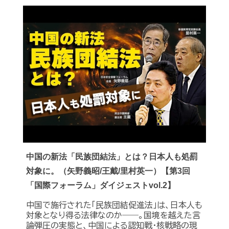
中国の新法「民族団結法」とは？日本人も処罰
対象に。（矢野義昭/王戴/里村英一）【第3回
「国際フォーラム」ダイジェストvol.2】
中国で施行された「民族団結促進法」は、日本人も
対象となり得る法律なのか――。国境を越えた言
論弾圧の実態と、中国による認知戦・核戦略の現