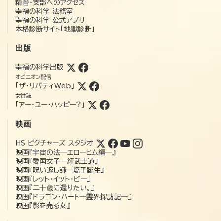
精舎・支部へのアクセス
幸福の科学 法務室
幸福の科学 公式アプリ
本格診断サイト「地獄診断」
出版
幸福の科学出版
オピニオン配信
「ザ・リバティWeb」
女性誌
「アー・ユー・ハッピー?」
映画
HS ピクチャーズ スタジオ
映画『宇宙の法―エローヒム編―』
映画『愛国女子―紅武士道』
映画『呪い返し師—塩子誕生』
映画『レット・イット・ビー』
映画『二十歳に還りたい。』
映画『ドラゴン・ハート―霊界探訪記―』
映画『影を売る女』