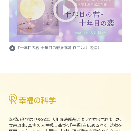
arrow_circle_right
『十年目の君・十年目の恋』（作詞・作曲：大川隆法）
幸福の科学は1986年、大川隆法総裁によって立宗されました。
立宗以来、真実の人生観に基づく「幸福」を広めるべく、活動を