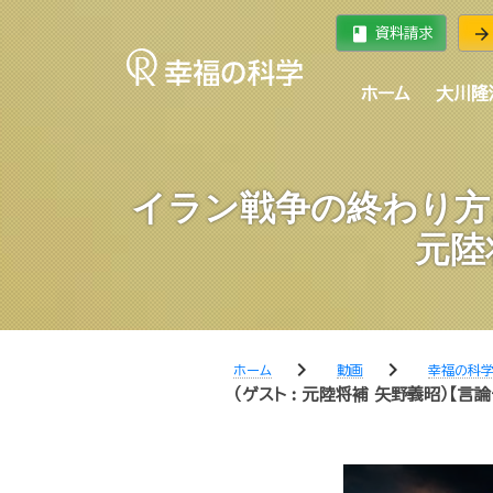
book
arrow_forward
資料請求
ホーム
大川隆
イラン戦争の終わり方
元陸
chevron_right
chevron_right
ホーム
動画
幸福の科
（ゲスト︰元陸将補 矢野義昭）【言論