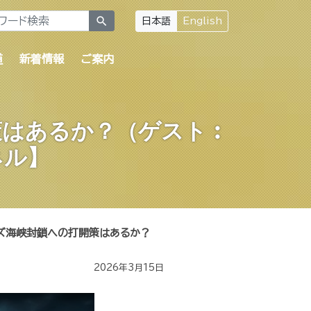
search
日本語
English
道
新着情報
ご案内
策はあるか？（ゲスト︰
ネル】
ムズ海峡封鎖への打開策はあるか？
2026年3月15日