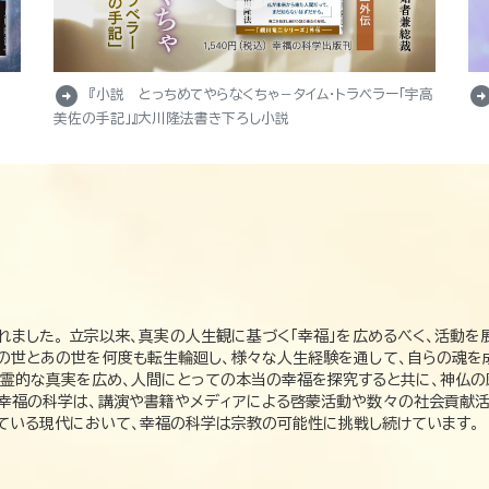
arrow_circle_right
arrow_circle_r
『小説 とっちめてやらなくちゃ－タイム・トラベラー「宇高
美佐の手記」』大川隆法書き下ろし小説
れました。 立宗以来、真実の人生観に基づく「幸福」を広めるべく、活動を
この世とあの世を何度も転生輪廻し、様々な人生経験を通して、自らの魂を
た霊的な真実を広め、人間にとっての本当の幸福を探究すると共に、神仏
、幸福の科学は、講演や書籍やメディアによる啓蒙活動や数々の社会貢献活
れている現代において、幸福の科学は宗教の可能性に挑戦し続けています。