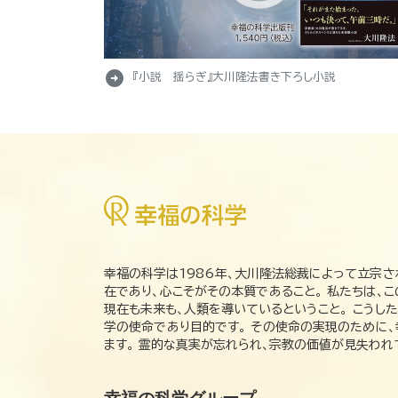
arrow_circle_right
『小説 揺らぎ』大川隆法書き下ろし小説
幸福の科学は1986年、大川隆法総裁によって立宗さ
在であり、心こそがその本質であること。 私たちは、
現在も未来も、人類を導いているということ。 こうし
学の使命であり目的です。 その使命の実現のために
ます。 霊的な真実が忘れられ、宗教の価値が見失わ