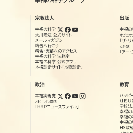
幸福の科学グループ
宗教法人
出版
幸福の科学
幸福の
大川隆法 公式サイト
オピニオ
メールマガジン
「ザ・リ
精舎へ行こう
女性誌
精舎・支部へのアクセス
「アー・
幸福の科学 法務室
幸福の科学 公式アプリ
本格診断サイト「地獄診断」
政治
教育
ハッピ
幸福実現党
（HSU
オピニオン配信
学校法
「HRPニュースファイル」
幸福の
幸福の
幸福の
HS政