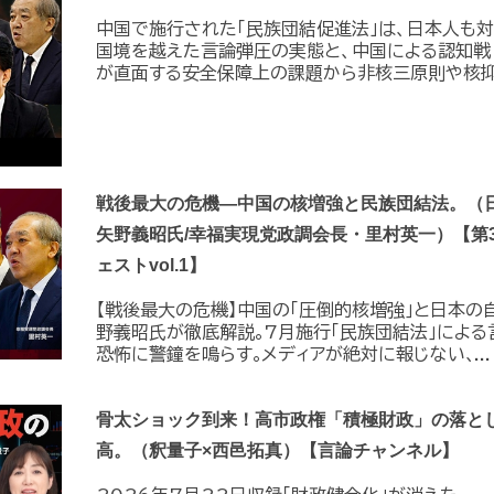
中国で施行された「民族団結促進法」は、日本人も
国境を越えた言論弾圧の実態と、中国による認知戦
が直面する安全保障上の課題から非核三原則や核抑止
戦後最大の危機―中国の核増強と民族団結法。（
矢野義昭氏/幸福実現党政調会長・里村英一）【第
ェストvol.1】
【戦後最大の危機】中国の｢圧倒的核増強｣と日本の
野義昭氏が徹底解説｡7月施行｢民族団結法｣によ
恐怖に警鐘を鳴らす｡メディアが絶対に報じない､...
骨太ショック到来！高市政権「積極財政」の落と
高。（釈量子×西邑拓真）【言論チャンネル】