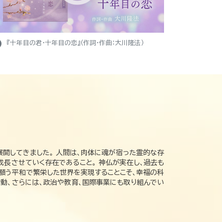
ight
『十年目の君・十年目の恋』（作詞・作曲：大川隆法）
展開してきました。 人間は、肉体に魂が宿った霊的な存
成長させていく存在であること。 神仏が実在し、過去も
の願う平和で繁栄した世界を実現することこそ、幸福の科
動、さらには、政治や教育、国際事業にも取り組んでい