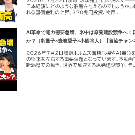
2026年7月22日収録「財政健全化」が消えた――
日本経済にどのような影響を与えるのでしょうか。
れる国債金利の上昇、370兆円投資、物価...
AI革命で電力需要急増、米中は原発建設競争へ！
か？（釈量子×壹岐愛子×小鮒将人）【言論チャン
2026年7月2日収録ホルムズ海峡危機やAI革命
の将来を左右する重要課題となっています。本動画
新潟県での動き、世界で加速する原発建設競争、そ..