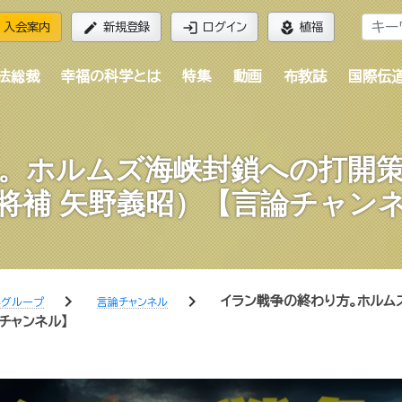
edit
login
local_florist
入会案内
新規登録
ログイン
植福
法総裁
幸福の科学とは
特集
動画
布教誌
国際伝
。ホルムズ海峡封鎖への打開
将補 矢野義昭）【言論チャン
chevron_right
chevron_right
イラン戦争の終わり方。ホル
学グループ
言論チャンネル
チャンネル】