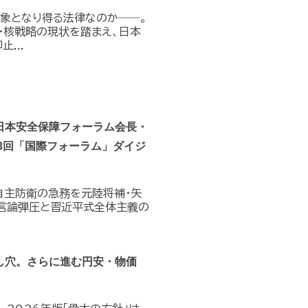
対象となり得る法律なのか――。
・核戦略の現状を踏まえ、日本
...
日本安全保障フォーラム会長・
3回「国際フォーラム」ダイジ
自主防衛の急務を元陸将補・矢
る言論弾圧と習近平式全体主義の
し穴。さらに進む円安・物価