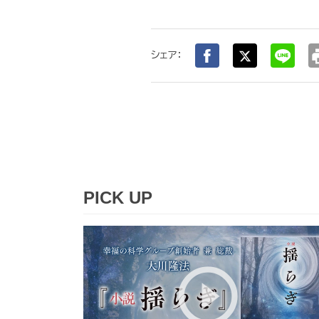
pr
シェア：
PICK UP