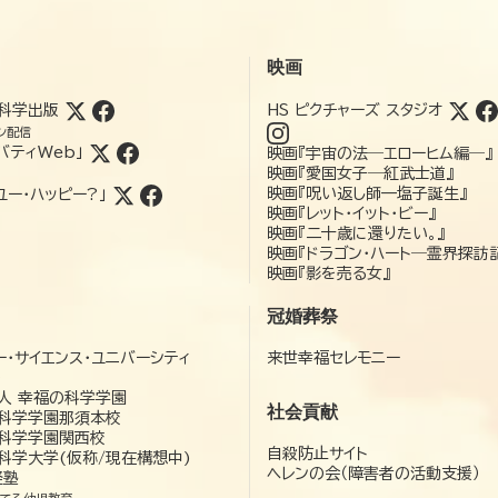
映画
科学出版
HS ピクチャーズ スタジオ
ン配信
バティWeb」
映画『宇宙の法―エローヒム編―』
映画『愛国女子―紅武士道』
映画『呪い返し師—塩子誕生』
ユー・ハッピー?」
映画『レット・イット・ビー』
映画『二十歳に還りたい。』
映画『ドラゴン・ハート―霊界探訪
映画『影を売る女』
冠婚葬祭
ー・サイエンス・ユニバーシティ
来世幸福セレモニー
）
人 幸福の科学学園
社会貢献
科学学園那須本校
科学学園関西校
自殺防止サイト
科学大学(仮称/現在構想中)
ヘレンの会（障害者の活動支援）
経塾