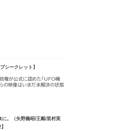
トップシークレット】
プ政権が公式に認めた｢UFO機
れらの映像はいまだ未解決の状態
に。（矢野義昭/王戴/里村英
2】