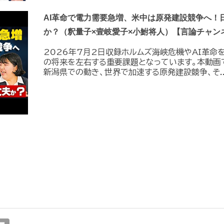
AI革命で電力需要急増、米中は原発建設競争へ！
か？（釈量子×壹岐愛子×小鮒将人）【言論チャン
2026年7月2日収録ホルムズ海峡危機やAI革命
の将来を左右する重要課題となっています。本動画
新潟県での動き、世界で加速する原発建設競争、そ..