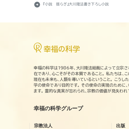
arrow_circle_right
『小説 揺らぎ』大川隆法書き下ろし小説
幸福の科学は1986年、大川隆法総裁によって立宗さ
在であり、心こそがその本質であること。 私たちは、
現在も未来も、人類を導いているということ。 こうし
学の使命であり目的です。 その使命の実現のために
ます。 霊的な真実が忘れられ、宗教の価値が見失わ
幸福の科学グループ
宗教法人
出版