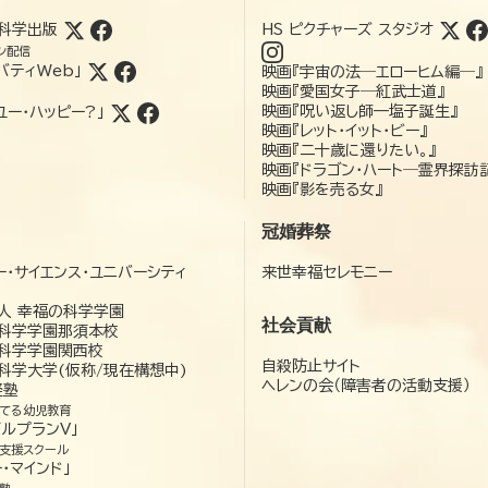
科学出版
HS ピクチャーズ スタジオ
ン配信
バティWeb」
映画『宇宙の法―エローヒム編―』
映画『愛国女子―紅武士道』
映画『呪い返し師—塩子誕生』
ユー・ハッピー?」
映画『レット・イット・ビー』
映画『二十歳に還りたい。』
映画『ドラゴン・ハート―霊界探訪
映画『影を売る女』
冠婚葬祭
ー・サイエンス・ユニバーシティ
来世幸福セレモニー
）
人 幸福の科学学園
社会貢献
科学学園那須本校
科学学園関西校
自殺防止サイト
科学大学(仮称/現在構想中)
ヘレンの会（障害者の活動支援）
経塾
てる幼児教育
ゼルプランV」
支援スクール
・マインド」