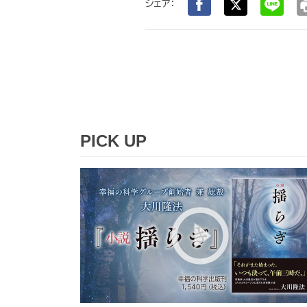
pr
シェア：
PICK UP