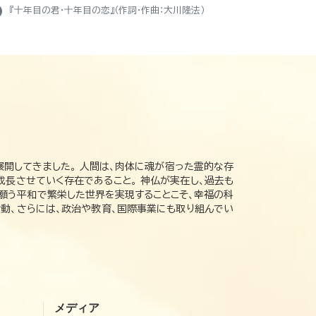
ight
『十年目の君・十年目の恋』（作詞・作曲：大川隆法）
展開してきました。 人間は、肉体に魂が宿った霊的な存
成長させていく存在であること。 神仏が実在し、過去も
の願う平和で繁栄した世界を実現することこそ、幸福の科
動、さらには、政治や教育、国際事業にも取り組んでい
メディア