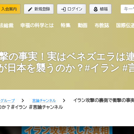
edit
login
local_florist
入会案内
新規登録
ログイン
植福
法総裁
幸福の科学とは
特集
動画
布教誌
国際伝
撃の事実！実はベネズエラは
が日本を襲うのか？#イラン #
chevron_right
chevron_right
イラン攻撃の裏側で衝撃の事
学グループ
言論チャンネル
のか？#イラン #言論チャンネル