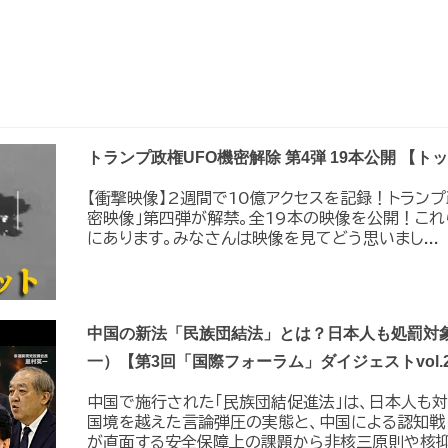
トランプ政権UFO機密解除 第4弾 19本公開 【
【衝撃映像】2週間で10億アクセスを記録！トラン
密映像｣第四弾が解禁。全19本の映像を公開！こ
にあります。みなさんは映像を見てどう思いまし...
中国の新法「民族団結法」とは？日本人も処罰対象
一）【第3回「国際フォーラム」ダイジェストvol.
中国で施行された「民族団結促進法」は、日本人も
国境を越えた言論弾圧の実態と、中国による認知戦
が直面する安全保障上の課題から非核三原則や核抑止