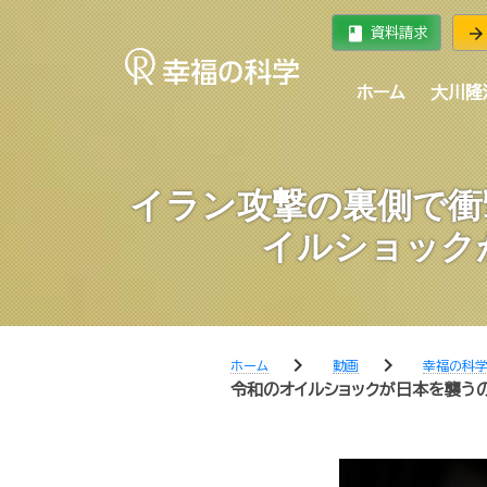
book
arrow_forward
資料請求
ホーム
大川隆
イラン攻撃の裏側で衝
イルショック
chevron_right
chevron_right
ホーム
動画
幸福の科
令和のオイルショックが日本を襲う