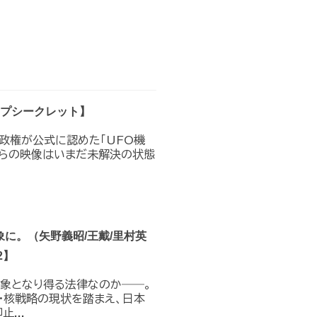
トップシークレット】
プ政権が公式に認めた｢UFO機
れらの映像はいまだ未解決の状態
に。（矢野義昭/王戴/里村英
2】
対象となり得る法律なのか――。
・核戦略の現状を踏まえ、日本
...