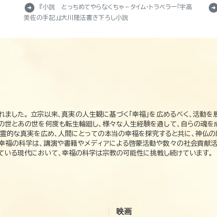
arrow_circle_right
arrow_circle_r
『小説 とっちめてやらなくちゃ－タイム・トラベラー「宇高
美佐の手記」』大川隆法書き下ろし小説
れました。 立宗以来、真実の人生観に基づく「幸福」を広めるべく、活動を
この世とあの世を何度も転生輪廻し、様々な人生経験を通して、自らの魂を
た霊的な真実を広め、人間にとっての本当の幸福を探究すると共に、神仏
、幸福の科学は、講演や書籍やメディアによる啓蒙活動や数々の社会貢献活
れている現代において、幸福の科学は宗教の可能性に挑戦し続けています。
映画