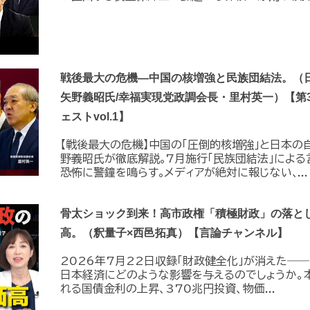
戦後最大の危機―中国の核増強と民族団結法。（
矢野義昭氏/幸福実現党政調会長・里村英一）【第
ェストvol.1】
【戦後最大の危機】中国の｢圧倒的核増強｣と日本の
野義昭氏が徹底解説｡7月施行｢民族団結法｣によ
恐怖に警鐘を鳴らす｡メディアが絶対に報じない､...
骨太ショック到来！高市政権「積極財政」の落と
高。（釈量子×西邑拓真）【言論チャンネル】
2026年7月22日収録「財政健全化」が消えた――
日本経済にどのような影響を与えるのでしょうか。
れる国債金利の上昇、370兆円投資、物価...