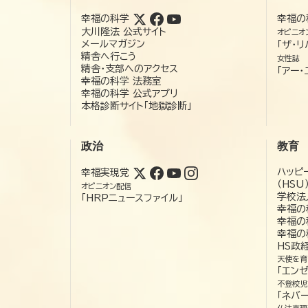
幸福の科学
幸福の
大川隆法 公式サイト
オピニオ
メールマガジン
「ザ・リ
精舎へ行こう
女性誌
精舎・支部へのアクセス
「アー・
幸福の科学 法務室
幸福の科学 公式アプリ
本格診断サイト「地獄診断」
政治
教育
ハッピ
幸福実現党
（HSU
オピニオン配信
学校法
「HRPニュースファイル」
幸福の
幸福の
幸福の
HS政
天使を育
「エン
不登校児
「ネバー