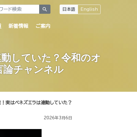
search
日本語
English
道
新着情報
ご案内
連動していた？令和のオ
言論チャンネル
実！実はベネズエラは連動していた？
2026年3月6日