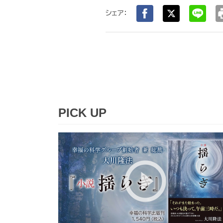
pr
シェア：
PICK UP