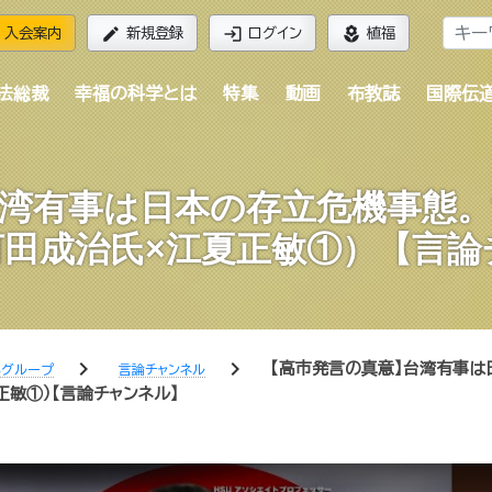
edit
login
local_florist
入会案内
新規登録
ログイン
植福
法総裁
幸福の科学とは
特集
動画
布教誌
国際伝
湾有事は日本の存立危機事態
河田成治氏×江夏正敏①）【言論
chevron_right
chevron_right
【高市発言の真意】台湾有事は
学グループ
言論チャンネル
敏①）【言論チャンネル】