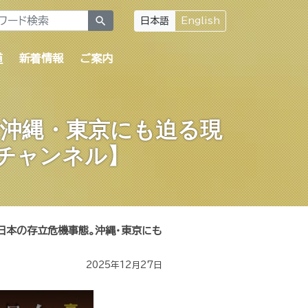
search
日本語
English
道
新着情報
ご案内
。沖縄・東京にも迫る現
チャンネル】
日本の存立危機事態。沖縄・東京にも
2025年12月27日