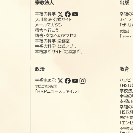
宗教法人
出版
幸福の科学
幸福の
大川隆法 公式サイト
オピニオ
メールマガジン
「ザ・リ
精舎へ行こう
女性誌
精舎・支部へのアクセス
「アー・
幸福の科学 法務室
幸福の科学 公式アプリ
本格診断サイト「地獄診断」
政治
教育
ハッピ
幸福実現党
（HSU
オピニオン配信
学校法
「HRPニュースファイル」
幸福の
幸福の
幸福の
HS政
天使を育
「エン
不登校児