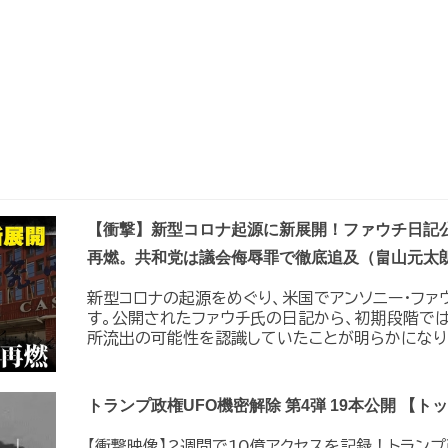
【衝撃】新型コロナ起源に新展開！ファウチ日記
再燃。共和党は議会侮辱罪で徹底追及（畠山元太
新型コロナの起源をめぐり、米国でアンソニー・ファ
す。公開されたファウチ氏の日記から、初期段階で
所流出の可能性を認識していたことが明らかになり..
トランプ政権UFO機密解除 第4弾 19本公開 【
【衝撃映像】2週間で10億アクセスを記録！トラン