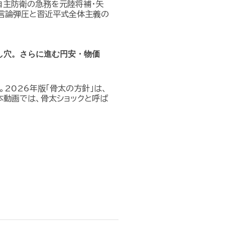
自主防衛の急務を元陸将補・矢
る言論弾圧と習近平式全体主義の
し穴。さらに進む円安・物価
。2026年版「骨太の方針」は、
本動画では、骨太ショックと呼ば