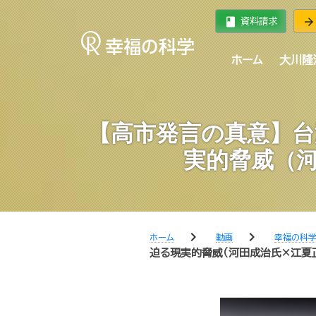
book
arrow_forward
資料請求
ホーム
大川隆
【高市発言の真意】台
実的脅威（
chevron_right
chevron_right
ホーム
動画
幸福の科
迫る現実的脅威（河田成治氏×江夏正