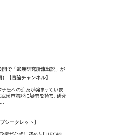
公開で「武漢研究所流出説」が
朗）【言論チャンネル】
ウチ氏への追及が強まっていま
は武漢市場説に疑問を持ち、研究
.
トップシークレット】
プ政権が公式に認めた｢UFO機