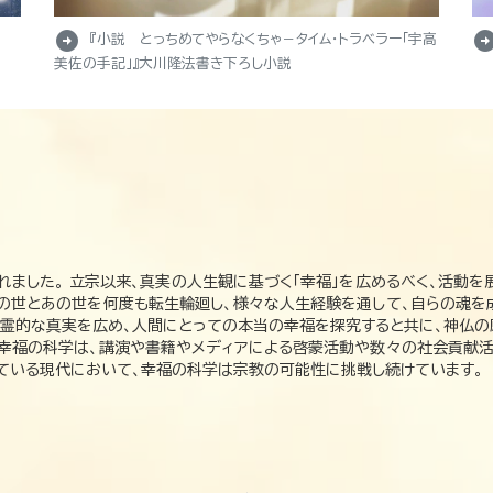
arrow_circle_right
arrow_circle_r
『小説 とっちめてやらなくちゃ－タイム・トラベラー「宇高
美佐の手記」』大川隆法書き下ろし小説
れました。 立宗以来、真実の人生観に基づく「幸福」を広めるべく、活動を
この世とあの世を何度も転生輪廻し、様々な人生経験を通して、自らの魂を
た霊的な真実を広め、人間にとっての本当の幸福を探究すると共に、神仏
、幸福の科学は、講演や書籍やメディアによる啓蒙活動や数々の社会貢献活
れている現代において、幸福の科学は宗教の可能性に挑戦し続けています。