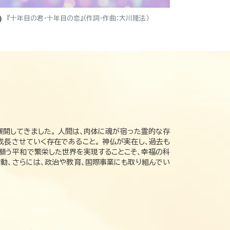
ight
『十年目の君・十年目の恋』（作詞・作曲：大川隆法）
展開してきました。 人間は、肉体に魂が宿った霊的な存
成長させていく存在であること。 神仏が実在し、過去も
の願う平和で繁栄した世界を実現することこそ、幸福の科
動、さらには、政治や教育、国際事業にも取り組んでい