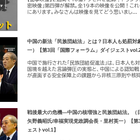
密映像｣第四弾が解禁。全19本の映像を公開！こ
にあります。みなさんは映像を見てどう思いまし...
中国の新法「民族団結法」とは？日本人も処罰対象
一）【第3回「国際フォーラム」ダイジェストvol.
中国で施行された「民族団結促進法」は、日本人も
国境を越えた言論弾圧の実態と、中国による認知戦
が直面する安全保障上の課題から非核三原則や核抑止
戦後最大の危機―中国の核増強と民族団結法。（
矢野義昭氏/幸福実現党政調会長・里村英一）【第
ェストvol.1】