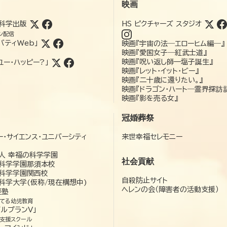
映画
科学出版
HS ピクチャーズ スタジオ
ン配信
バティWeb」
映画『宇宙の法―エローヒム編―』
映画『愛国女子―紅武士道』
映画『呪い返し師—塩子誕生』
ユー・ハッピー?」
映画『レット・イット・ビー』
映画『二十歳に還りたい。』
映画『ドラゴン・ハート―霊界探訪
映画『影を売る女』
冠婚葬祭
ー・サイエンス・ユニバーシティ
来世幸福セレモニー
）
人 幸福の科学学園
社会貢献
科学学園那須本校
科学学園関西校
自殺防止サイト
科学大学(仮称/現在構想中)
ヘレンの会（障害者の活動支援）
経塾
てる幼児教育
ゼルプランV」
支援スクール