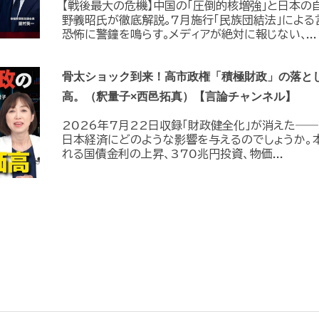
【戦後最大の危機】中国の｢圧倒的核増強｣と日本の
野義昭氏が徹底解説｡7月施行｢民族団結法｣によ
恐怖に警鐘を鳴らす｡メディアが絶対に報じない､...
骨太ショック到来！高市政権「積極財政」の落と
高。（釈量子×西邑拓真）【言論チャンネル】
2026年7月22日収録「財政健全化」が消えた――
日本経済にどのような影響を与えるのでしょうか。
れる国債金利の上昇、370兆円投資、物価...