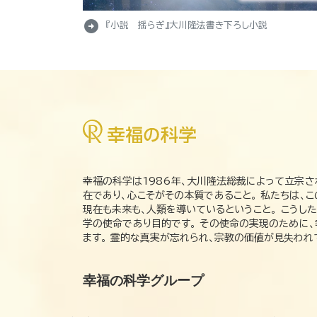
arrow_circle_right
『小説 揺らぎ』大川隆法書き下ろし小説
幸福の科学は1986年、大川隆法総裁によって立宗さ
在であり、心こそがその本質であること。 私たちは、
現在も未来も、人類を導いているということ。 こうし
学の使命であり目的です。 その使命の実現のために
ます。 霊的な真実が忘れられ、宗教の価値が見失わ
幸福の科学グループ