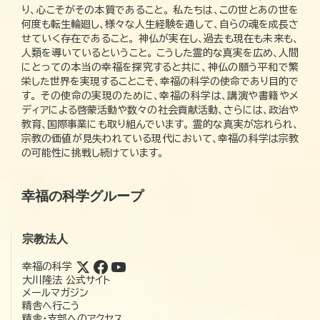
り、心こそがその本質であること。 私たちは、この世とあの世を
何度も転生輪廻し、様々な人生経験を通して、自らの魂を成長さ
せていく存在であること。 神仏が実在し、過去も現在も未来も、
人類を導いているということ。 こうした霊的な真実を広め、人間
にとっての本当の幸福を探究すると共に、神仏の願う平和で繁
栄した世界を実現することこそ、幸福の科学の使命であり目的で
す。 その使命の実現のために、幸福の科学は、講演や書籍やメ
ディアによる啓蒙活動や数々の社会貢献活動、さらには、政治や
教育、国際事業にも取り組んでいます。 霊的な真実が忘れられ、
宗教の価値が見失われている現代において、幸福の科学は宗教
の可能性に挑戦し続けています。
幸福の科学グループ
宗教法人
幸福の科学
大川隆法 公式サイト
メールマガジン
精舎へ行こう
精舎・支部へのアクセス