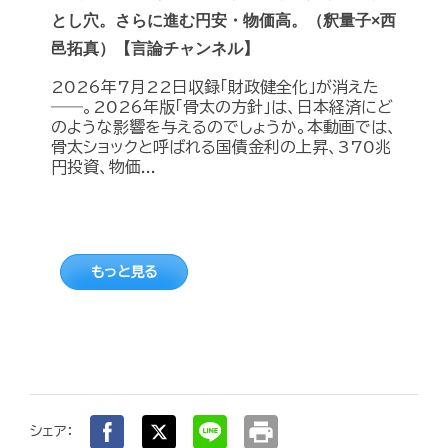
とし穴。さらに進む円安・物価高。（釈量子×西
邑拓真）【言論チャンネル】
2026年7月22日収録「財政健全化」が消えた
――。2026年版「骨太の方針」は、日本経済にど
のような影響を与えるのでしょうか。本動画では、
骨太ショックと呼ばれる国債金利の上昇、370兆
円投資、物価...
もっと見る
print
シェア：