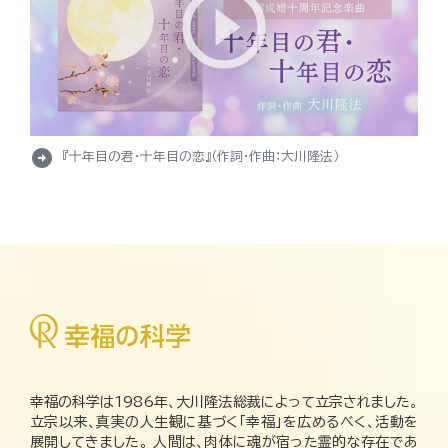
arrow_circle_right
『十年目の君・十年目の恋』（作詞・作曲：大川隆法）
幸福の科学は1986年、大川隆法総裁によって立宗されました。
立宗以来、真実の人生観に基づく「幸福」を広めるべく、活動を
展開してきました。 人間は、肉体に魂が宿った霊的な存在であ