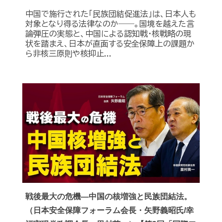
中国で施行された「民族団結促進法」は、日本人も
対象となり得る法律なのか――。国境を越えた言
論弾圧の実態と、中国による認知戦・核戦略の現
状を踏まえ、日本が直面する安全保障上の課題か
ら非核三原則や核抑止...
戦後最大の危機―中国の核増強と民族団結法。
（日本安全保障フォーラム会長・矢野義昭氏/幸