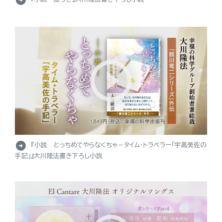
arrow_circle_right
『小説 とっちめてやらなくちゃ－タイム・トラベラー「宇高美佐の
手記」』大川隆法書き下ろし小説