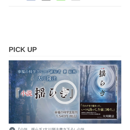
PICK UP
arrow_circle_right
『小説 揺らぎ』大川隆法書き下ろし小説