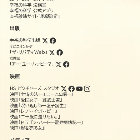
幸福の科学 法務室
幸福の科学 公式アプリ
本格診断サイト「地獄診断」
出版
幸福の科学出版
オピニオン配信
「ザ・リバティWeb」
女性誌
「アー・ユー・ハッピー?」
映画
HS ピクチャーズ スタジオ
映画『宇宙の法―エローヒム編―』
映画『愛国女子―紅武士道』
映画『呪い返し師—塩子誕生』
映画『レット・イット・ビー』
映画『二十歳に還りたい。』
映画『ドラゴン・ハート―霊界探訪記―』
映画『影を売る女』