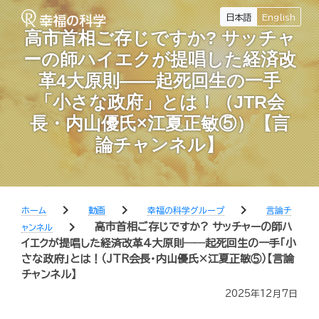
日本語
English
高市首相ご存じですか? サッチャ
ーの師ハイエクが提唱した経済改
革4大原則――起死回生の一手
「小さな政府」とは！（JTR会
長・内山優氏×江夏正敏⑤）【言
論チャンネル】
chevron_right
chevron_right
chevron_right
ホーム
動画
幸福の科学グループ
言論チ
chevron_right
高市首相ご存じですか? サッチャーの師ハ
ャンネル
イエクが提唱した経済改革4大原則――起死回生の一手「小
さな政府」とは！（JTR会長・内山優氏×江夏正敏⑤）【言論
チャンネル】
2025年12月7日