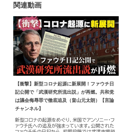
関連動画
【衝撃】新型コロナ起源に新展開！ファウチ日
記公開で「武漢研究所流出説」が再燃。共和党
は議会侮辱罪で徹底追及（畠山元太朗）【言論
チャンネル】
新型コロナの起源をめぐり、米国でアンソニー・フ
ァウチ氏への追及が強まっています。公開された
ファウチ氏の日記から、初期段階では武漢市場説