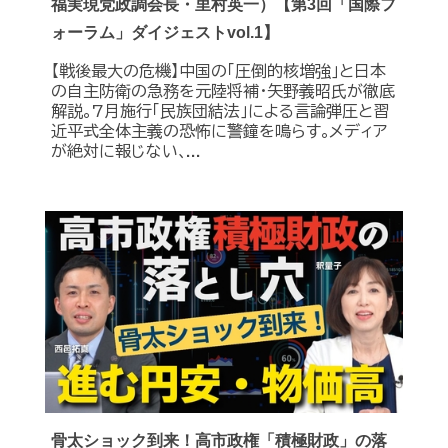
福実現党政調会長・里村英一）【第3回「国際フ
ォーラム」ダイジェストvol.1】
【戦後最大の危機】中国の｢圧倒的核増強｣と日本
の自主防衛の急務を元陸将補・矢野義昭氏が徹底
解説｡7月施行｢民族団結法｣による言論弾圧と習
近平式全体主義の恐怖に警鐘を鳴らす｡メディア
が絶対に報じない､...
骨太ショック到来！高市政権「積極財政」の落