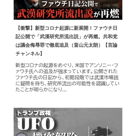
【衝撃】新型コロナ起源に新展開！ファウチ日
記公開で「武漢研究所流出説」が再燃。共和党
は議会侮辱罪で徹底追及（畠山元太朗）【言論
チャンネル】
新型コロナの起源をめぐり、米国でアンソニー・フ
ァウチ氏への追及が強まっています。公開された
ファウチ氏の日記から、初期段階では武漢市場説
に疑問を持ち、研究所流出の可能性を認識してい
たことが明らかになり...