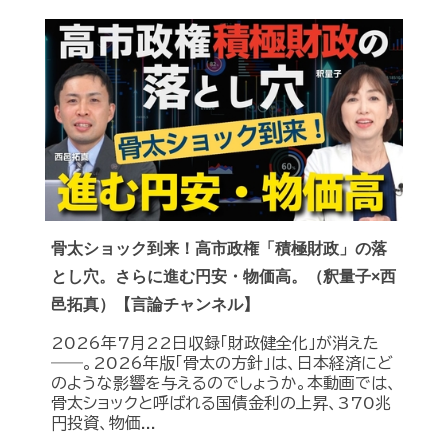
骨太ショック到来！高市政権「積極財政」の落
とし穴。さらに進む円安・物価高。（釈量子×西
邑拓真）【言論チャンネル】
2026年7月22日収録「財政健全化」が消えた
――。2026年版「骨太の方針」は、日本経済にど
のような影響を与えるのでしょうか。本動画では、
骨太ショックと呼ばれる国債金利の上昇、370兆
円投資、物価...