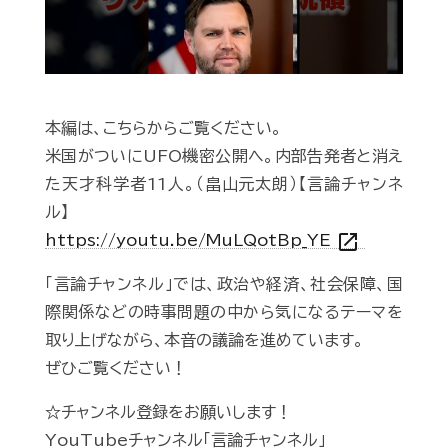
本編は、こちらからご覧ください。
米国がついにUFO機密公開へ。内部告発者と消え
た天才科学者11人。（畠山元太朗）【言論チャンネ
ル】
open_in_new
https://youtu.be/MuLQotBp_YE
「言論チャンネル」では、政治や経済、社会保障、国
際関係などの時事問題の中から気になるテーマを
取り上げながら、本音の議論を進めています。
ぜひご覧ください！
☆チャンネル登録をお願いします！
YouTubeチャンネル「言論チャンネル」