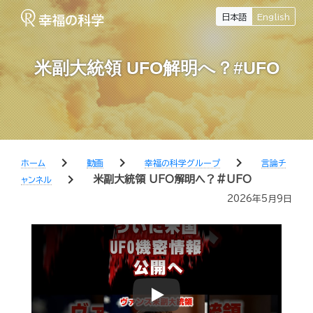
日本語
English
米副大統領 UFO解明へ？#UFO
chevron_right
chevron_right
chevron_right
ホーム
動画
幸福の科学グループ
言論チ
chevron_right
米副大統領 UFO解明へ？#UFO
ャンネル
2026年5月9日
Play