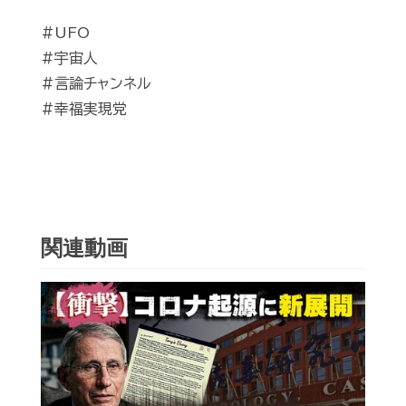
#UFO
#宇宙人
#言論チャンネル
#幸福実現党
関連動画