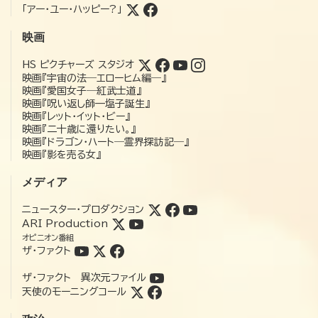
「アー・ユー・ハッピー?」
映画
HS ピクチャーズ スタジオ
映画『宇宙の法―エローヒム編―』
映画『愛国女子―紅武士道』
映画『呪い返し師—塩子誕生』
映画『レット・イット・ビー』
映画『二十歳に還りたい。』
映画『ドラゴン・ハート―霊界探訪記―』
映画『影を売る女』
メディア
ニュースター・プロダクション
ARI Production
オピニオン番組
ザ・ファクト
ザ・ファクト 異次元ファイル
天使のモーニングコール