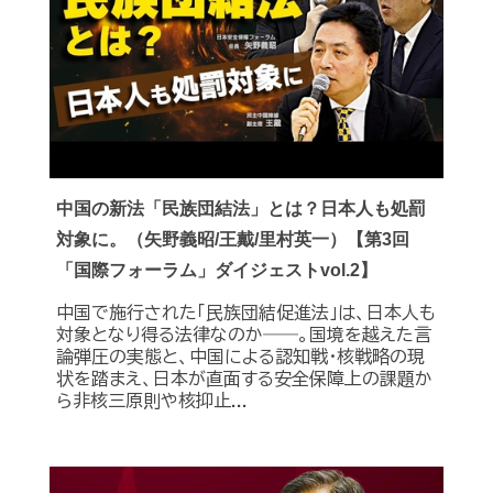
中国の新法「民族団結法」とは？日本人も処罰
対象に。（矢野義昭/王戴/里村英一）【第3回
「国際フォーラム」ダイジェストvol.2】
中国で施行された「民族団結促進法」は、日本人も
対象となり得る法律なのか――。国境を越えた言
論弾圧の実態と、中国による認知戦・核戦略の現
状を踏まえ、日本が直面する安全保障上の課題か
ら非核三原則や核抑止...