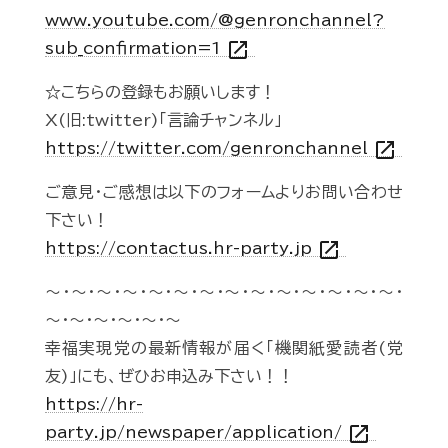
www.youtube.com/@genronchannel?
open_in_new
sub_confirmation=1
☆こちらの登録もお願いします！
X(旧:twitter)「言論チャンネル」
open_in_new
https://twitter.com/genronchannel
ご意見・ご感想は以下のフォームよりお問い合わせ
下さい！
open_in_new
https://contactus.hr-party.jp
～・～・～・～・～・～・～・～・～・～・～・～・～・～・
～・～・～・～・～・～
幸福実現党の最新情報が届く「機関紙愛読者(党
友)」にも、ぜひお申込み下さい！！
https://hr-
open_in_new
party.jp/newspaper/application/