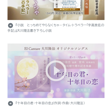
arrow_circle_right
『小説 とっちめてやらなくちゃ－タイム・トラベラー「宇高美佐の
手記」』大川隆法書き下ろし小説
arrow_circle_right
『十年目の君・十年目の恋』（作詞・作曲：大川隆法）