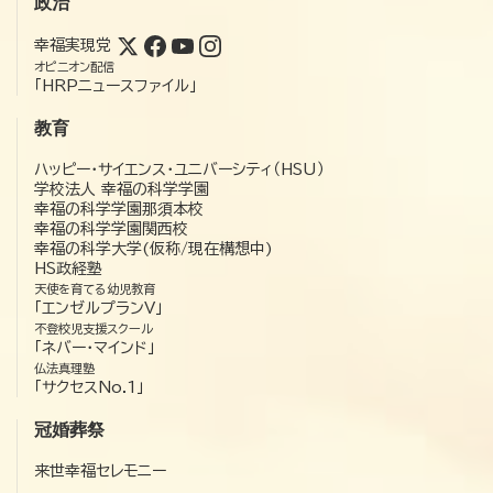
政治
幸福実現党
オピニオン配信
「HRPニュースファイル」
教育
ハッピー・サイエンス・ユニバーシティ（HSU）
学校法人 幸福の科学学園
幸福の科学学園那須本校
幸福の科学学園関西校
幸福の科学大学(仮称/現在構想中)
HS政経塾
天使を育てる幼児教育
「エンゼルプランV」
不登校児支援スクール
「ネバー・マインド」
仏法真理塾
「サクセスNo.1」
冠婚葬祭
来世幸福セレモニー