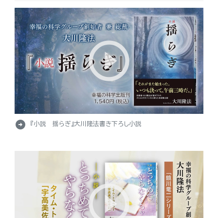
arrow_circle_right
『小説 揺らぎ』大川隆法書き下ろし小説