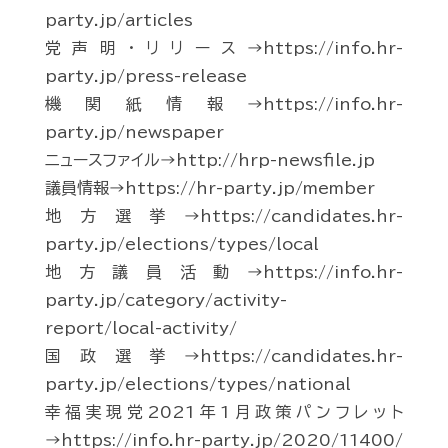
party.jp/articles
党声明・リリース→https://info.hr-
party.jp/press-release
機関紙情報→https://info.hr-
party.jp/newspaper
ニュースファイル→http://hrp-newsfile.jp
議員情報→https://hr-party.jp/member
地方選挙→https://candidates.hr-
party.jp/elections/types/local
地方議員活動→https://info.hr-
party.jp/category/activity-
report/local-activity/
国政選挙→https://candidates.hr-
party.jp/elections/types/national
幸福実現党2021年1月政策パンフレット
→https://info.hr-party.jp/2020/11400/