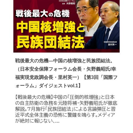
戦後最大の危機―中国の核増強と民族団結法。
（日本安全保障フォーラム会長・矢野義昭氏/幸
福実現党政調会長・里村英一）【第3回「国際フ
ォーラム」ダイジェストvol.1】
【戦後最大の危機】中国の｢圧倒的核増強｣と日本
の自主防衛の急務を元陸将補・矢野義昭氏が徹底
解説｡7月施行｢民族団結法｣による言論弾圧と習
近平式全体主義の恐怖に警鐘を鳴らす｡メディア
が絶対に報じない､...