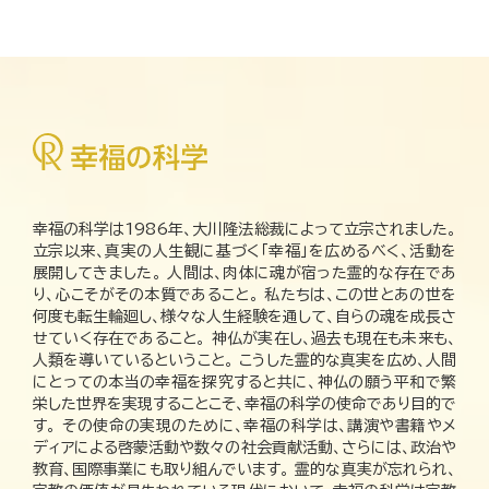
幸福の科学は1986年、大川隆法総裁によって立宗されました。
立宗以来、真実の人生観に基づく「幸福」を広めるべく、活動を
展開してきました。 人間は、肉体に魂が宿った霊的な存在であ
り、心こそがその本質であること。 私たちは、この世とあの世を
何度も転生輪廻し、様々な人生経験を通して、自らの魂を成長さ
せていく存在であること。 神仏が実在し、過去も現在も未来も、
人類を導いているということ。 こうした霊的な真実を広め、人間
にとっての本当の幸福を探究すると共に、神仏の願う平和で繁
栄した世界を実現することこそ、幸福の科学の使命であり目的で
す。 その使命の実現のために、幸福の科学は、講演や書籍やメ
ディアによる啓蒙活動や数々の社会貢献活動、さらには、政治や
教育、国際事業にも取り組んでいます。 霊的な真実が忘れられ、