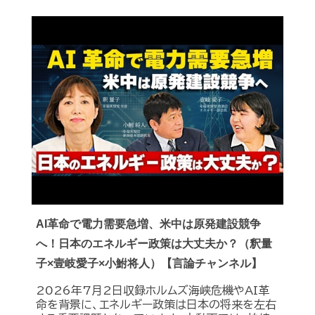
AI革命で電力需要急増、米中は原発建設競争
へ！日本のエネルギー政策は大丈夫か？（釈量
子×壹岐愛子×小鮒将人）【言論チャンネル】
2026年7月2日収録ホルムズ海峡危機やAI革
命を背景に、エネルギー政策は日本の将来を左右