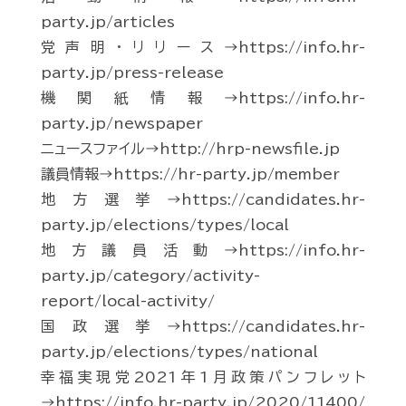
party.jp/articles
党声明・リリース→https://info.hr-
party.jp/press-release
機関紙情報→https://info.hr-
party.jp/newspaper
ニュースファイル→http://hrp-newsfile.jp
議員情報→https://hr-party.jp/member
地方選挙→https://candidates.hr-
party.jp/elections/types/local
地方議員活動→https://info.hr-
party.jp/category/activity-
report/local-activity/
国政選挙→https://candidates.hr-
party.jp/elections/types/national
幸福実現党2021年1月政策パンフレット
→https://info.hr-party.jp/2020/11400/