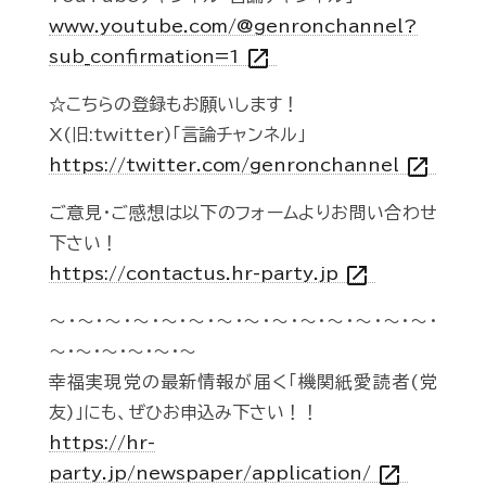
www.youtube.com/@genronchannel?
open_in_new
sub_confirmation=1
☆こちらの登録もお願いします！
X(旧:twitter)「言論チャンネル」
open_in_new
https://twitter.com/genronchannel
ご意見・ご感想は以下のフォームよりお問い合わせ
下さい！
open_in_new
https://contactus.hr-party.jp
～・～・～・～・～・～・～・～・～・～・～・～・～・～・
～・～・～・～・～・～
幸福実現党の最新情報が届く「機関紙愛読者(党
友)」にも、ぜひお申込み下さい！！
https://hr-
open_in_new
party.jp/newspaper/application/