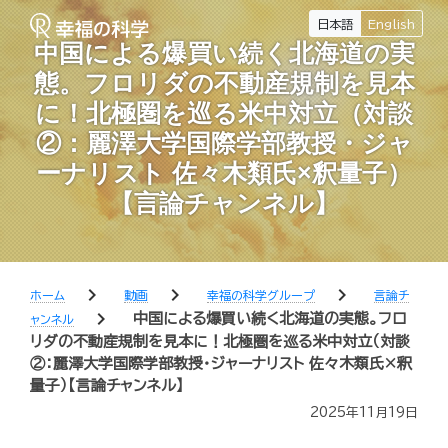
日本語
English
中国による爆買い続く北海道の実
態。フロリダの不動産規制を見本
に！北極圏を巡る米中対立（対談
②：麗澤大学国際学部教授・ジャ
ーナリスト 佐々木類氏×釈量子）
【言論チャンネル】
chevron_right
chevron_right
chevron_right
ホーム
動画
幸福の科学グループ
言論チ
chevron_right
中国による爆買い続く北海道の実態。フロ
ャンネル
リダの不動産規制を見本に！北極圏を巡る米中対立（対談
②：麗澤大学国際学部教授・ジャーナリスト 佐々木類氏×釈
量子）【言論チャンネル】
2025年11月19日