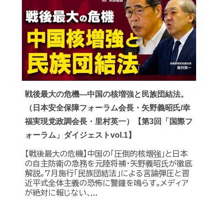
戦後最大の危機―中国の核増強と民族団結法。
（日本安全保障フォーラム会長・矢野義昭氏/幸
福実現党政調会長・里村英一）【第3回「国際フ
ォーラム」ダイジェストvol.1】
【戦後最大の危機】中国の｢圧倒的核増強｣と日本
の自主防衛の急務を元陸将補・矢野義昭氏が徹底
解説｡7月施行｢民族団結法｣による言論弾圧と習
近平式全体主義の恐怖に警鐘を鳴らす｡メディア
が絶対に報じない､...