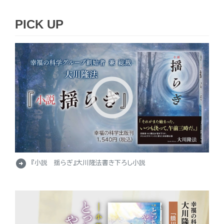
PICK UP
arrow_circle_right
『小説 揺らぎ』大川隆法書き下ろし小説