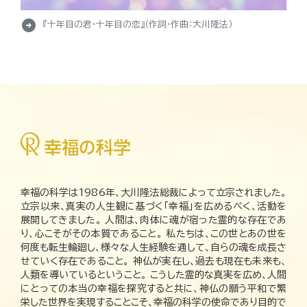
arrow_circle_right
『十年目の君・十年目の恋』（作詞・作曲：大川隆法）
幸福の科学は1986年、大川隆法総裁によって立宗されました。
立宗以来、真実の人生観に基づく「幸福」を広めるべく、活動を
展開してきました。 人間は、肉体に魂が宿った霊的な存在であ
り、心こそがその本質であること。 私たちは、この世とあの世を
何度も転生輪廻し、様々な人生経験を通して、自らの魂を成長さ
せていく存在であること。 神仏が実在し、過去も現在も未来も、
人類を導いているということ。 こうした霊的な真実を広め、人間
にとっての本当の幸福を探究すると共に、神仏の願う平和で繁
栄した世界を実現することこそ、幸福の科学の使命であり目的で