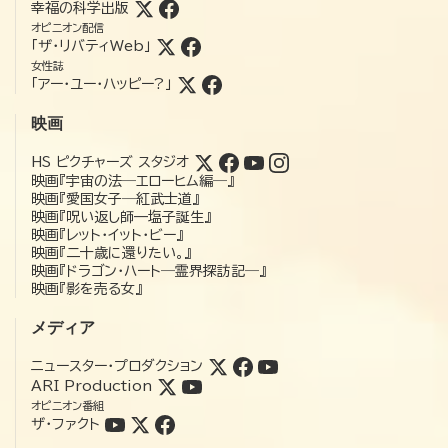
幸福の科学出版
オピニオン配信
「ザ・リバティWeb」
女性誌
「アー・ユー・ハッピー?」
映画
HS ピクチャーズ スタジオ
映画『宇宙の法―エローヒム編―』
映画『愛国女子―紅武士道』
映画『呪い返し師—塩子誕生』
映画『レット・イット・ビー』
映画『二十歳に還りたい。』
映画『ドラゴン・ハート―霊界探訪記―』
映画『影を売る女』
メディア
ニュースター・プロダクション
ARI Production
オピニオン番組
ザ・ファクト