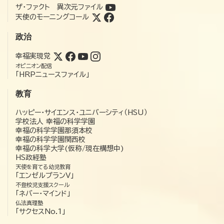
ザ・ファクト 異次元ファイル
天使のモーニングコール
政治
幸福実現党
オピニオン配信
「HRPニュースファイル」
教育
ハッピー・サイエンス・ユニバーシティ（HSU）
学校法人 幸福の科学学園
幸福の科学学園那須本校
幸福の科学学園関西校
幸福の科学大学(仮称/現在構想中)
HS政経塾
天使を育てる幼児教育
「エンゼルプランV」
不登校児支援スクール
「ネバー・マインド」
仏法真理塾
「サクセスNo.1」