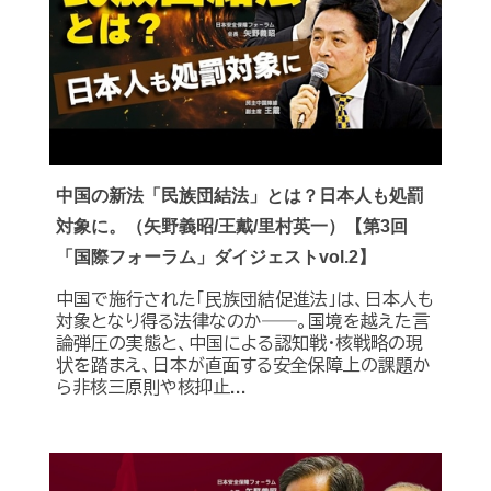
中国の新法「民族団結法」とは？日本人も処罰
対象に。（矢野義昭/王戴/里村英一）【第3回
「国際フォーラム」ダイジェストvol.2】
中国で施行された「民族団結促進法」は、日本人も
対象となり得る法律なのか――。国境を越えた言
論弾圧の実態と、中国による認知戦・核戦略の現
状を踏まえ、日本が直面する安全保障上の課題か
ら非核三原則や核抑止...