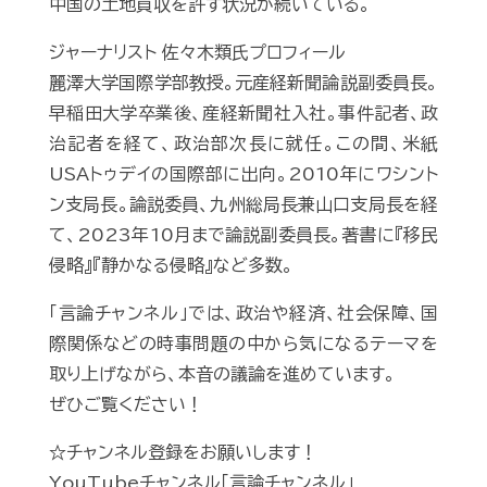
中国の土地買収を許す状況が続いている。
ジャーナリスト 佐々木類氏プロフィール
麗澤大学国際学部教授。元産経新聞論説副委員長。
早稲田大学卒業後、産経新聞社入社。事件記者、政
治記者を経て、政治部次長に就任。この間、米紙
USAトゥデイの国際部に出向。2010年にワシント
ン支局長。論説委員、九州総局長兼山口支局長を経
て、2023年10月まで論説副委員長。著書に『移民
侵略』『静かなる侵略』など多数。
「言論チャンネル」では、政治や経済、社会保障、国
際関係などの時事問題の中から気になるテーマを
取り上げながら、本音の議論を進めています。
ぜひご覧ください！
☆チャンネル登録をお願いします！
YouTubeチャンネル「言論チャンネル」