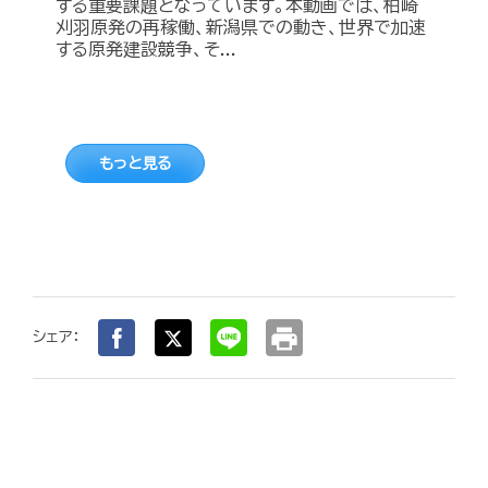
する重要課題となっています。本動画では、柏崎
刈羽原発の再稼働、新潟県での動き、世界で加速
する原発建設競争、そ...
もっと見る
print
シェア：