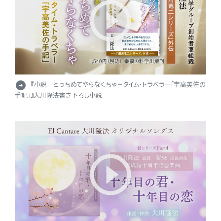
arrow_circle_right
『小説 とっちめてやらなくちゃ－タイム・トラベラー「宇高美佐の
手記」』大川隆法書き下ろし小説