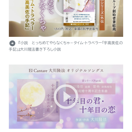
arrow_circle_right
『小説 とっちめてやらなくちゃ－タイム・トラベラー「宇高美佐の
手記」』大川隆法書き下ろし小説