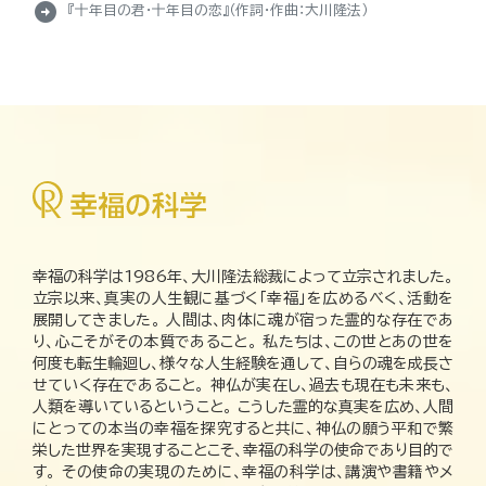
arrow_circle_right
『十年目の君・十年目の恋』（作詞・作曲：大川隆法）
幸福の科学は1986年、大川隆法総裁によって立宗されました。
立宗以来、真実の人生観に基づく「幸福」を広めるべく、活動を
展開してきました。 人間は、肉体に魂が宿った霊的な存在であ
り、心こそがその本質であること。 私たちは、この世とあの世を
何度も転生輪廻し、様々な人生経験を通して、自らの魂を成長さ
せていく存在であること。 神仏が実在し、過去も現在も未来も、
人類を導いているということ。 こうした霊的な真実を広め、人間
にとっての本当の幸福を探究すると共に、神仏の願う平和で繁
栄した世界を実現することこそ、幸福の科学の使命であり目的で
す。 その使命の実現のために、幸福の科学は、講演や書籍やメ