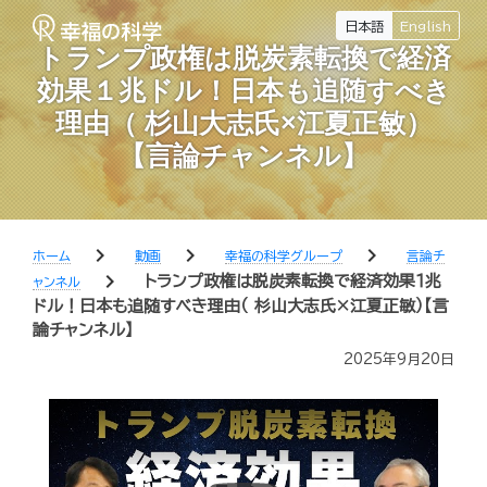
日本語
English
トランプ政権は脱炭素転換で経済
効果１兆ドル！日本も追随すべき
理由（ 杉山大志氏×江夏正敏）
【言論チャンネル】
chevron_right
chevron_right
chevron_right
ホーム
動画
幸福の科学グループ
言論チ
chevron_right
トランプ政権は脱炭素転換で経済効果１兆
ャンネル
ドル！日本も追随すべき理由（ 杉山大志氏×江夏正敏）【言
論チャンネル】
2025年9月20日