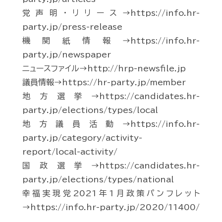
党声明・リリース→https://info.hr-
party.jp/press-release
機関紙情報→https://info.hr-
party.jp/newspaper
ニュースファイル→http://hrp-newsfile.jp
議員情報→https://hr-party.jp/member
地方選挙→https://candidates.hr-
party.jp/elections/types/local
地方議員活動→https://info.hr-
party.jp/category/activity-
report/local-activity/
国政選挙→https://candidates.hr-
party.jp/elections/types/national
幸福実現党2021年1月政策パンフレット
→https://info.hr-party.jp/2020/11400/