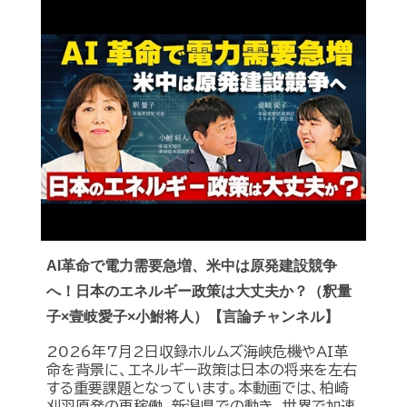
AI革命で電力需要急増、米中は原発建設競争
へ！日本のエネルギー政策は大丈夫か？（釈量
子×壹岐愛子×小鮒将人）【言論チャンネル】
2026年7月2日収録ホルムズ海峡危機やAI革
命を背景に、エネルギー政策は日本の将来を左右
する重要課題となっています。本動画では、柏崎
刈羽原発の再稼働、新潟県での動き、世界で加速