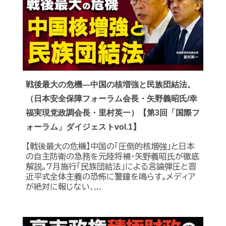
戦後最大の危機―中国の核増強と民族団結法。
（日本安全保障フォーラム会長・矢野義昭氏/幸
福実現党政調会長・里村英一）【第3回「国際フ
ォーラム」ダイジェストvol.1】
【戦後最大の危機】中国の｢圧倒的核増強｣と日本
の自主防衛の急務を元陸将補・矢野義昭氏が徹底
解説｡7月施行｢民族団結法｣による言論弾圧と習
近平式全体主義の恐怖に警鐘を鳴らす｡メディア
が絶対に報じない､...