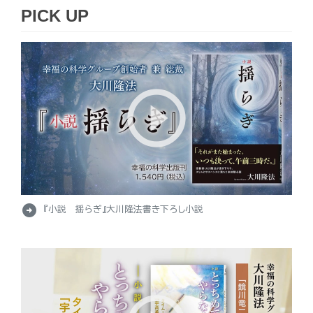
PICK UP
arrow_circle_right
『小説 揺らぎ』大川隆法書き下ろし小説