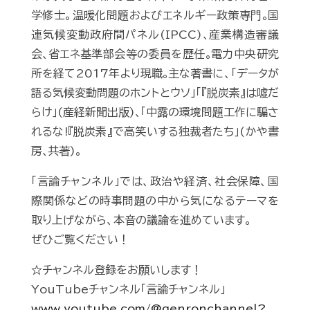
学修士。温暖化問題およびエネルギー政策専門｡国
連気候変動政府間パネル(IPCC)､産業構造審議
会､省エネ基準部会等の委員を歴任｡電力中央研究
所を経て2017年より現職｡主な著書に、「データが
語る気候変動問題のホントとウソ」｢『脱炭素』は嘘だ
らけ｣(産経新聞出版)､｢中露の環境問題工作に騙さ
れるな!『脱炭素』で高笑いする独裁者たち｣(かや書
房､共著)｡
「言論チャンネル」では、政治や経済、社会保障、国
際関係などの時事問題の中から気になるテーマを
取り上げながら、本音の議論を進めています。
ぜひご覧ください！
☆チャンネル登録をお願いします！
YouTubeチャンネル「言論チャンネル」
www.youtube.com/@genronchannel?