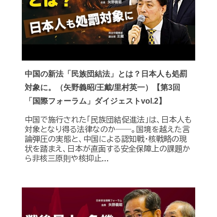
中国の新法「民族団結法」とは？日本人も処罰
対象に。（矢野義昭/王戴/里村英一）【第3回
「国際フォーラム」ダイジェストvol.2】
中国で施行された「民族団結促進法」は、日本人も
対象となり得る法律なのか――。国境を越えた言
論弾圧の実態と、中国による認知戦・核戦略の現
状を踏まえ、日本が直面する安全保障上の課題か
ら非核三原則や核抑止...