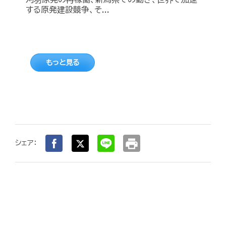
する原発建設競争、そ...
もっと見る
print
シェア：