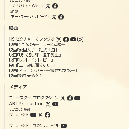
オピニオン配信
「ザ・リバティWeb」
女性誌
「アー・ユー・ハッピー?」
映画
HS ピクチャーズ スタジオ
映画『宇宙の法―エローヒム編―』
映画『愛国女子―紅武士道』
映画『呪い返し師—塩子誕生』
映画『レット・イット・ビー』
映画『二十歳に還りたい。』
映画『ドラゴン・ハート―霊界探訪記―』
映画『影を売る女』
メディア
ニュースター・プロダクション
ARI Production
オピニオン番組
ザ・ファクト
ザ・ファクト 異次元ファイル