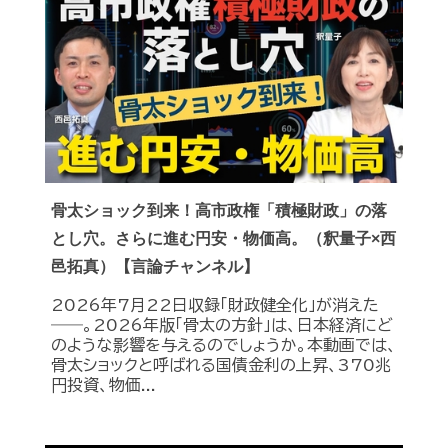
骨太ショック到来！高市政権「積極財政」の落
とし穴。さらに進む円安・物価高。（釈量子×西
邑拓真）【言論チャンネル】
2026年7月22日収録「財政健全化」が消えた
――。2026年版「骨太の方針」は、日本経済にど
のような影響を与えるのでしょうか。本動画では、
骨太ショックと呼ばれる国債金利の上昇、370兆
円投資、物価...