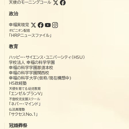
天使のモーニングコール
政治
幸福実現党
オピニオン配信
「HRPニュースファイル」
教育
ハッピー・サイエンス・ユニバーシティ（HSU）
学校法人 幸福の科学学園
幸福の科学学園那須本校
幸福の科学学園関西校
幸福の科学大学(仮称/現在構想中)
HS政経塾
天使を育てる幼児教育
「エンゼルプランV」
不登校児支援スクール
「ネバー・マインド」
仏法真理塾
「サクセスNo.1」
冠婚葬祭