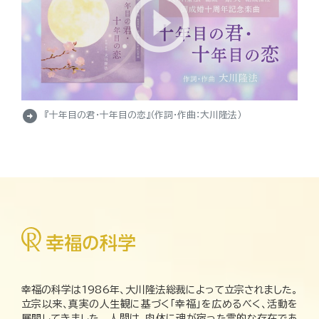
arrow_circle_right
『十年目の君・十年目の恋』（作詞・作曲：大川隆法）
幸福の科学は1986年、大川隆法総裁によって立宗されました。
立宗以来、真実の人生観に基づく「幸福」を広めるべく、活動を
展開してきました。 人間は、肉体に魂が宿った霊的な存在であ