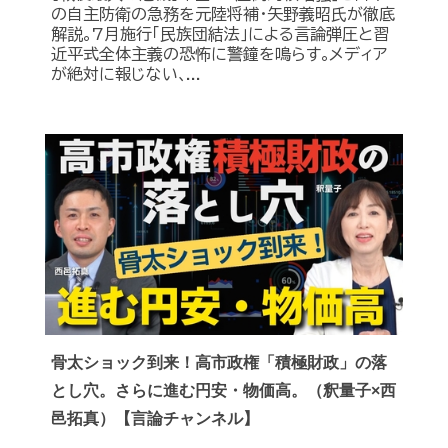
の自主防衛の急務を元陸将補・矢野義昭氏が徹底
解説｡7月施行｢民族団結法｣による言論弾圧と習
近平式全体主義の恐怖に警鐘を鳴らす｡メディア
が絶対に報じない､...
骨太ショック到来！高市政権「積極財政」の落
とし穴。さらに進む円安・物価高。（釈量子×西
邑拓真）【言論チャンネル】