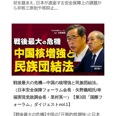
状を踏まえ、日本が直面する安全保障上の課題か
ら非核三原則や核抑止...
戦後最大の危機―中国の核増強と民族団結法。
（日本安全保障フォーラム会長・矢野義昭氏/幸
福実現党政調会長・里村英一）【第3回「国際フ
ォーラム」ダイジェストvol.1】
【戦後最大の危機】中国の｢圧倒的核増強｣と日本