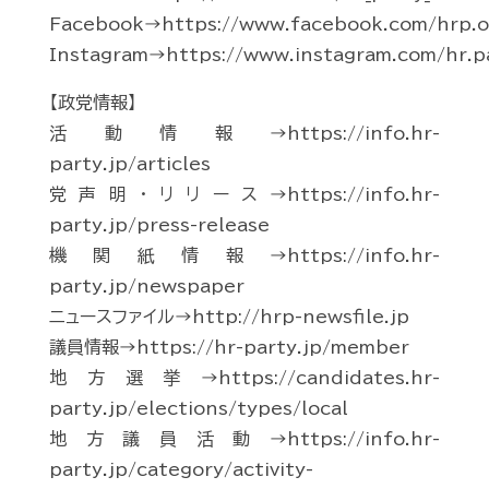
Facebook→https://www.facebook.com/hrp.of
Instagram→https://www.instagram.com/hr.p
【政党情報】
活動情報→https://info.hr-
party.jp/articles
党声明・リリース→https://info.hr-
party.jp/press-release
機関紙情報→https://info.hr-
party.jp/newspaper
ニュースファイル→http://hrp-newsfile.jp
議員情報→https://hr-party.jp/member
地方選挙→https://candidates.hr-
party.jp/elections/types/local
地方議員活動→https://info.hr-
party.jp/category/activity-