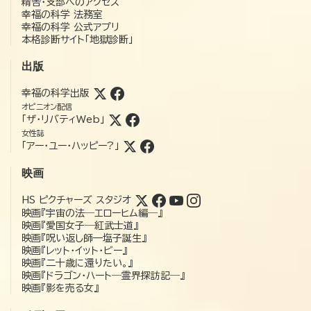
精舎・支部へのアクセス
幸福の科学 法務室
幸福の科学 公式アプリ
本格診断サイト「地獄診断」
出版
幸福の科学出版
オピニオン配信
「ザ・リバティWeb」
女性誌
「アー・ユー・ハッピー?」
映画
HS ピクチャーズ スタジオ
映画『宇宙の法―エローヒム編―』
映画『愛国女子―紅武士道』
映画『呪い返し師—塩子誕生』
映画『レット・イット・ビー』
映画『二十歳に還りたい。』
映画『ドラゴン・ハート―霊界探訪記―』
映画『影を売る女』