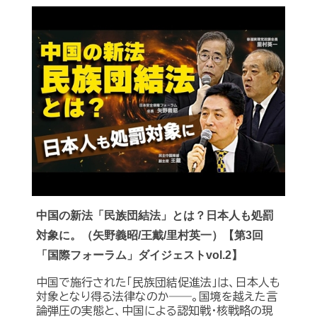
中国の新法「民族団結法」とは？日本人も処罰
対象に。（矢野義昭/王戴/里村英一）【第3回
「国際フォーラム」ダイジェストvol.2】
中国で施行された「民族団結促進法」は、日本人も
対象となり得る法律なのか――。国境を越えた言
論弾圧の実態と、中国による認知戦・核戦略の現