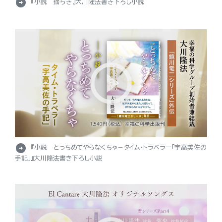
arrow_circle_right
『小説 揺らぎ』大川隆法書き下ろし小説
arrow_circle_right
『小説 とっちめてやらなくちゃ－タイム・トラベラー「宇高美佐の
手記」』大川隆法書き下ろし小説