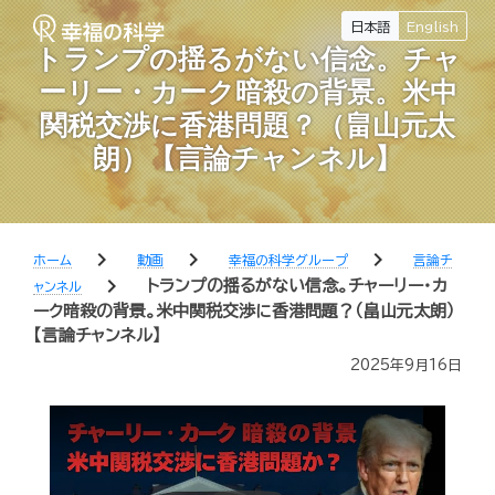
日本語
English
トランプの揺るがない信念。チャ
ーリー・カーク暗殺の背景。米中
関税交渉に香港問題？（畠山元太
朗）【言論チャンネル】
chevron_right
chevron_right
chevron_right
ホーム
動画
幸福の科学グループ
言論チ
chevron_right
トランプの揺るがない信念。チャーリー・カ
ャンネル
ーク暗殺の背景。米中関税交渉に香港問題？（畠山元太朗）
【言論チャンネル】
2025年9月16日