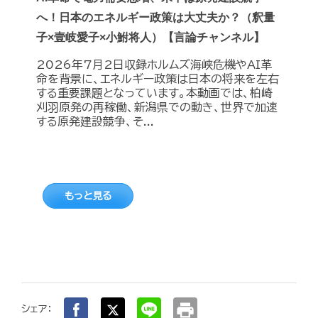
へ！日本のエネルギー政策は大丈夫か？（釈量
子×壹岐愛子×小鮒将人）【言論チャンネル】
2026年7月2日収録ホルムズ海峡危機やAI革
命を背景に、エネルギー政策は日本の将来を左右
する重要課題となっています。本動画では、柏崎
刈羽原発の再稼働、新潟県での動き、世界で加速
する原発建設競争、そ...
もっと見る
print
シェア：