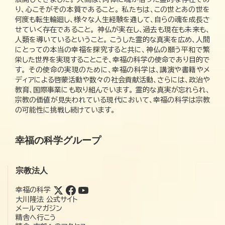
り、心こそがその本質であること。 私たちは、この世とあの世を
何度も転生輪廻し、様々な人生経験を通して、自らの魂を成長さ
せていく存在であること。 神仏が実在し、過去も現在も未来も、
人類を導いているということ。 こうした霊的な真実を広め、人間
にとっての本当の幸福を探究すると共に、神仏の願う平和で繁
栄した世界を実現することこそ、幸福の科学の使命であり目的で
す。 その使命の実現のために、幸福の科学は、講演や書籍やメ
ディアによる啓蒙活動や数々の社会貢献活動、さらには、政治や
教育、国際事業にも取り組んでいます。 霊的な真実が忘れられ、
宗教の価値が見失われている現代において、幸福の科学は宗教
の可能性に挑戦し続けています。
幸福の科学グループ
宗教法人
幸福の科学
大川隆法 公式サイト
メールマガジン
精舎へ行こう