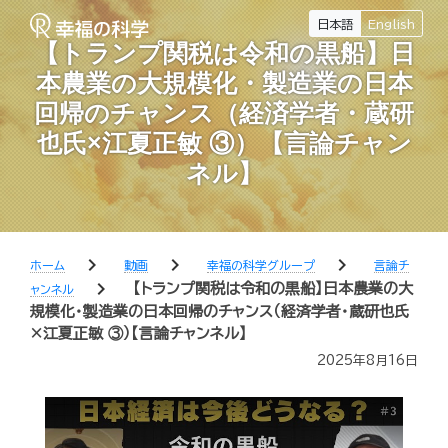
日本語
English
【トランプ関税は令和の黒船】日
本農業の大規模化・製造業の日本
回帰のチャンス（経済学者・蔵研
也氏×江夏正敏 ③）【言論チャン
ネル】
chevron_right
chevron_right
chevron_right
ホーム
動画
幸福の科学グループ
言論チ
chevron_right
【トランプ関税は令和の黒船】日本農業の大
ャンネル
規模化・製造業の日本回帰のチャンス（経済学者・蔵研也氏
×江夏正敏 ③）【言論チャンネル】
2025年8月16日