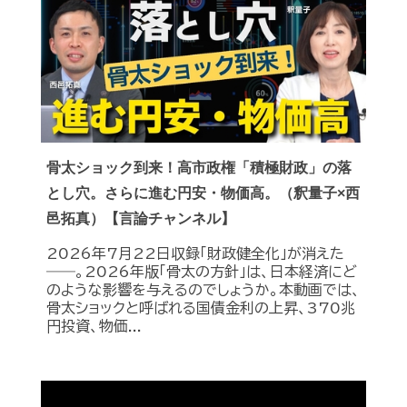
骨太ショック到来！高市政権「積極財政」の落
とし穴。さらに進む円安・物価高。（釈量子×西
邑拓真）【言論チャンネル】
2026年7月22日収録「財政健全化」が消えた
――。2026年版「骨太の方針」は、日本経済にど
のような影響を与えるのでしょうか。本動画では、
骨太ショックと呼ばれる国債金利の上昇、370兆
円投資、物価...