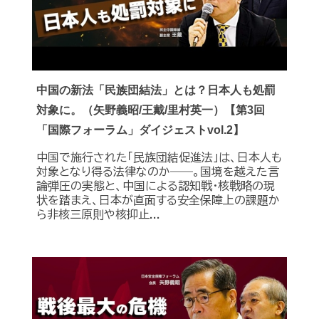
中国の新法「民族団結法」とは？日本人も処罰
対象に。（矢野義昭/王戴/里村英一）【第3回
「国際フォーラム」ダイジェストvol.2】
中国で施行された「民族団結促進法」は、日本人も
対象となり得る法律なのか――。国境を越えた言
論弾圧の実態と、中国による認知戦・核戦略の現
状を踏まえ、日本が直面する安全保障上の課題か
ら非核三原則や核抑止...