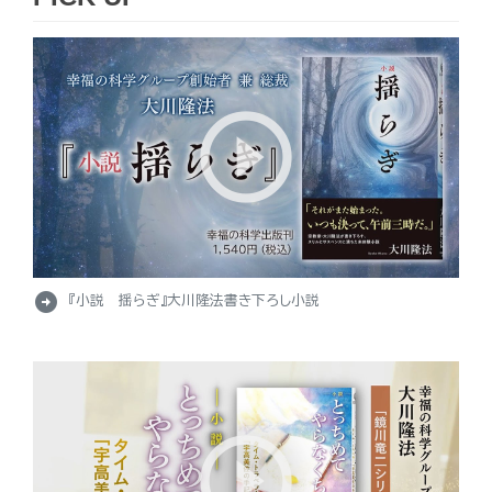
arrow_circle_right
『小説 揺らぎ』大川隆法書き下ろし小説