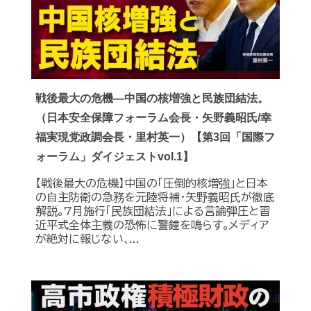
戦後最大の危機―中国の核増強と民族団結法。
（日本安全保障フォーラム会長・矢野義昭氏/幸
福実現党政調会長・里村英一）【第3回「国際フ
ォーラム」ダイジェストvol.1】
【戦後最大の危機】中国の｢圧倒的核増強｣と日本
の自主防衛の急務を元陸将補・矢野義昭氏が徹底
解説｡7月施行｢民族団結法｣による言論弾圧と習
近平式全体主義の恐怖に警鐘を鳴らす｡メディア
が絶対に報じない､...