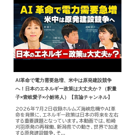
AI革命で電力需要急増、米中は原発建設競争
へ！日本のエネルギー政策は大丈夫か？（釈量
子×壹岐愛子×小鮒将人）【言論チャンネル】
2026年7月2日収録ホルムズ海峡危機やAI革
命を背景に、エネルギー政策は日本の将来を左右
する重要課題となっています。本動画では、柏崎
刈羽原発の再稼働、新潟県での動き、世界で加速
する原発建設競争、そ...