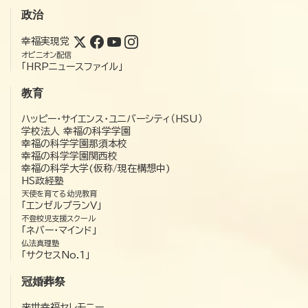
政治
幸福実現党
オピニオン配信
「HRPニュースファイル」
教育
ハッピー・サイエンス・ユニバーシティ（HSU）
学校法人 幸福の科学学園
幸福の科学学園那須本校
幸福の科学学園関西校
幸福の科学大学(仮称/現在構想中)
HS政経塾
天使を育てる幼児教育
「エンゼルプランV」
不登校児支援スクール
「ネバー・マインド」
仏法真理塾
「サクセスNo.1」
冠婚葬祭
来世幸福セレモニー