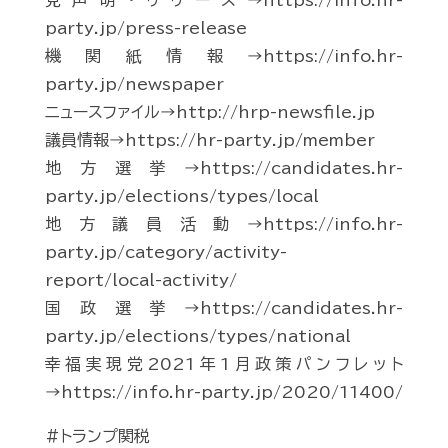
党声明・リリース→https://info.hr-
party.jp/press-release
機関紙情報→https://info.hr-
party.jp/newspaper
ニュースファイル→http://hrp-newsfile.jp
議員情報→https://hr-party.jp/member
地方選挙→https://candidates.hr-
party.jp/elections/types/local
地方議員活動→https://info.hr-
party.jp/category/activity-
report/local-activity/
国政選挙→https://candidates.hr-
party.jp/elections/types/national
幸福実現党2021年1月政策パンフレット
→https://info.hr-party.jp/2020/11400/
#トランプ関税