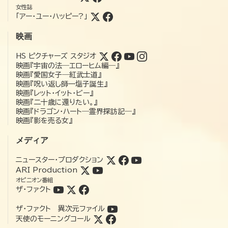
女性誌
「アー・ユー・ハッピー?」
映画
HS ピクチャーズ スタジオ
映画『宇宙の法―エローヒム編―』
映画『愛国女子―紅武士道』
映画『呪い返し師—塩子誕生』
映画『レット・イット・ビー』
映画『二十歳に還りたい。』
映画『ドラゴン・ハート―霊界探訪記―』
映画『影を売る女』
メディア
ニュースター・プロダクション
ARI Production
オピニオン番組
ザ・ファクト
ザ・ファクト 異次元ファイル
天使のモーニングコール