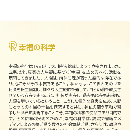
幸福の科学は1986年、大川隆法総裁によって立宗されました。
立宗以来、真実の人生観に基づく「幸福」を広めるべく、活動を
展開してきました。 人間は、肉体に魂が宿った霊的な存在であ
り、心こそがその本質であること。 私たちは、この世とあの世を
何度も転生輪廻し、様々な人生経験を通して、自らの魂を成長さ
せていく存在であること。 神仏が実在し、過去も現在も未来も、
人類を導いているということ。 こうした霊的な真実を広め、人間
にとっての本当の幸福を探究すると共に、神仏の願う平和で繁
栄した世界を実現することこそ、幸福の科学の使命であり目的で
す。 その使命の実現のために、幸福の科学は、講演や書籍やメ
ディアによる啓蒙活動や数々の社会貢献活動、さらには、政治や