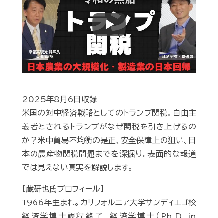
Play
2025年8月6日収録
米国の対中経済戦略としてのトランプ関税。自由主
義者とされるトランプがなぜ関税を引き上げるの
か？米中貿易不均衡の是正、安全保障上の狙い、日
本の農産物関税問題までを深掘り。表面的な報道
では見えない真実を解説します。
【蔵研也氏プロフィール】
1966年生まれ。カリフォルニア大学サンディエゴ校
経済学博士課程終了、経済学博士（Ph.D. in