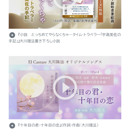
arrow_circle_right
『小説 とっちめてやらなくちゃ－タイム・トラベラー「宇高美佐の
手記」』大川隆法書き下ろし小説
arrow_circle_right
『十年目の君・十年目の恋』（作詞・作曲：大川隆法）