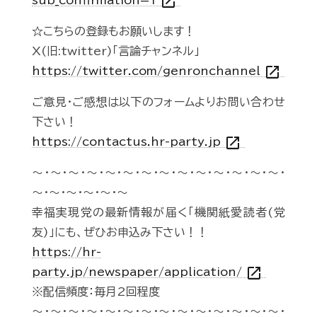
open_in_new
sub_confirmation=1
☆こちらの登録もお願いします！
X(旧:twitter)「言論チャンネル」
open_in_new
https://twitter.com/genronchannel
ご意見・ご感想は以下のフォームよりお問い合わせ
下さい！
open_in_new
https://contactus.hr-party.jp
～・～・～・～・～・～・～・～・～・～・～・～・～・～・
～・～・～・～・～・～
幸福実現党の最新情報が届く「機関紙愛読者(党
友)」にも、ぜひお申込み下さい！！
https://hr-
open_in_new
party.jp/newspaper/application/
※配信頻度：毎月2回程度
～・～・～・～・～・～・～・～・～・～・～・～・～・～・