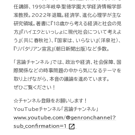
任講師、1998年岐阜聖徳学園大学経済情報学部
准教授。2022年退職。経済学、進化心理学が主な
研究領域。著書に『18歳から考える経済と社会の見
方』『ハイエクといっしょに現代社会について考えよ
う』（共に春秋社）、『国家は、いらない』（洋泉社）、
『リバタリアン宣言』（朝日新聞出版）など多数。
「言論チャンネル」では、政治や経済、社会保障、国
際関係などの時事問題の中から気になるテーマを
取り上げながら、本音の議論を進めています。
ぜひご覧ください！
☆チャンネル登録をお願いします！
YouTubeチャンネル「言論チャンネル」
www.youtube.com/@genronchannel?
open_in_new
sub_confirmation=1