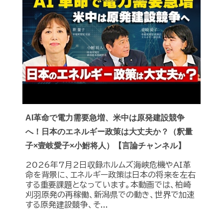
AI革命で電力需要急増、米中は原発建設競争
へ！日本のエネルギー政策は大丈夫か？（釈量
子×壹岐愛子×小鮒将人）【言論チャンネル】
2026年7月2日収録ホルムズ海峡危機やAI革
命を背景に、エネルギー政策は日本の将来を左右
する重要課題となっています。本動画では、柏崎
刈羽原発の再稼働、新潟県での動き、世界で加速
する原発建設競争、そ...