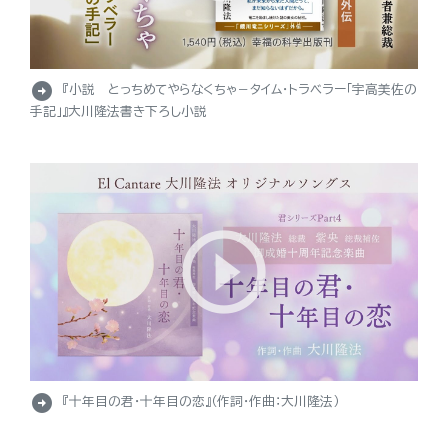
arrow_circle_right
『小説 とっちめてやらなくちゃ－タイム・トラベラー「宇高美佐の
手記」』大川隆法書き下ろし小説
arrow_circle_right
『十年目の君・十年目の恋』（作詞・作曲：大川隆法）