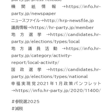
機関紙情報→https://info.hr-
party.jp/newspaper
ニュースファイル→http://hrp-newsfile.jp
議員情報→https://hr-party.jp/member
地方選挙→https://candidates.hr-
party.jp/elections/types/local
地方議員活動→https://info.hr-
party.jp/category/activity-
report/local-activity/
国政選挙→https://candidates.hr-
party.jp/elections/types/national
幸福実現党2021年1月政策パンフレット
→https://info.hr-party.jp/2020/11400/
#参院選2025
#減税