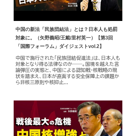
中国の新法「民族団結法」とは？日本人も処罰
対象に。（矢野義昭/王戴/里村英一）【第3回
「国際フォーラム」ダイジェストvol.2】
中国で施行された「民族団結促進法」は、日本人も
対象となり得る法律なのか――。国境を越えた言
論弾圧の実態と、中国による認知戦・核戦略の現
状を踏まえ、日本が直面する安全保障上の課題か
ら非核三原則や核抑止...