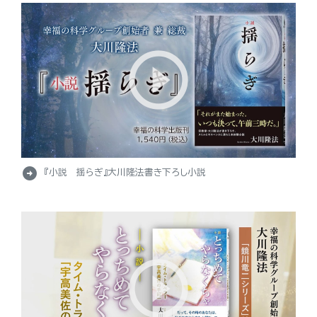
arrow_circle_right
『小説 揺らぎ』大川隆法書き下ろし小説