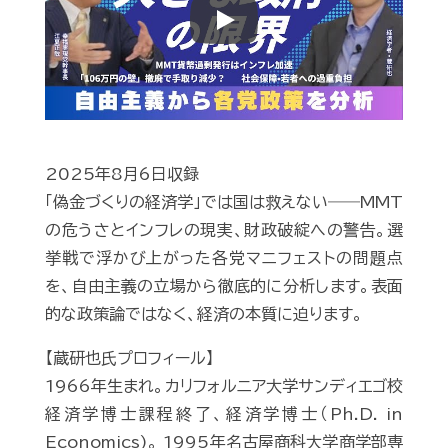
Play
2025年8月6日収録
「偽金づくりの経済学」では国は救えない――MMT
の危うさとインフレの現実、財政破綻への警告。選
挙戦で浮かび上がった各党マニフェストの問題点
を、自由主義の立場から徹底的に分析します。表面
的な政策論ではなく、経済の本質に迫ります。
【蔵研也氏プロフィール】
1966年生まれ。カリフォルニア大学サンディエゴ校
経済学博士課程終了、経済学博士（Ph.D. in
Economics)。 1995年名古屋商科大学商学部専