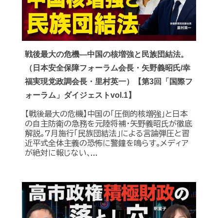
戦後最大の危機―中国の核増強と民族団結法。
（日本安全保障フォーラム会長・矢野義昭氏/幸
福実現党政調会長・里村英一）【第3回「国際フ
ォーラム」ダイジェストvol.1】
【戦後最大の危機】中国の｢圧倒的核増強｣と日本
の自主防衛の急務を元陸将補・矢野義昭氏が徹底
解説｡7月施行｢民族団結法｣による言論弾圧と習
近平式全体主義の恐怖に警鐘を鳴らす｡メディア
が絶対に報じない､...