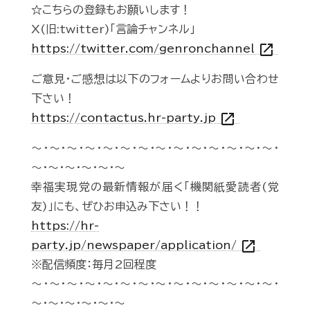
☆こちらの登録もお願いします！
X(旧:twitter)「言論チャンネル」
open_in_new
https://twitter.com/genronchannel
ご意見・ご感想は以下のフォームよりお問い合わせ
下さい！
open_in_new
https://contactus.hr-party.jp
～・～・～・～・～・～・～・～・～・～・～・～・～・～・
～・～・～・～・～・～
幸福実現党の最新情報が届く「機関紙愛読者(党
友)」にも、ぜひお申込み下さい！！
https://hr-
open_in_new
party.jp/newspaper/application/
※配信頻度：毎月2回程度
～・～・～・～・～・～・～・～・～・～・～・～・～・～・
～・～・～・～・～・～