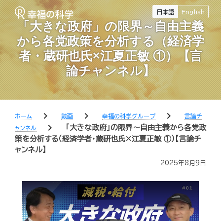
日本語
English
「大きな政府」の限界～自由主義
から各党政策を分析する（経済学
者・蔵研也氏×江夏正敏 ①）【言
論チャンネル】
chevron_right
chevron_right
chevron_right
ホーム
動画
幸福の科学グループ
言論チ
chevron_right
「大きな政府」の限界～自由主義から各党政
ャンネル
策を分析する（経済学者・蔵研也氏×江夏正敏 ①）【言論チ
ャンネル】
2025年8月9日