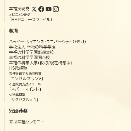
幸福実現党
オピニオン配信
「HRPニュースファイル」
教育
ハッピー・サイエンス・ユニバーシティ（HSU）
学校法人 幸福の科学学園
幸福の科学学園那須本校
幸福の科学学園関西校
幸福の科学大学(仮称/現在構想中)
HS政経塾
天使を育てる幼児教育
「エンゼルプランV」
不登校児支援スクール
「ネバー・マインド」
仏法真理塾
「サクセスNo.1」
冠婚葬祭
来世幸福セレモニー