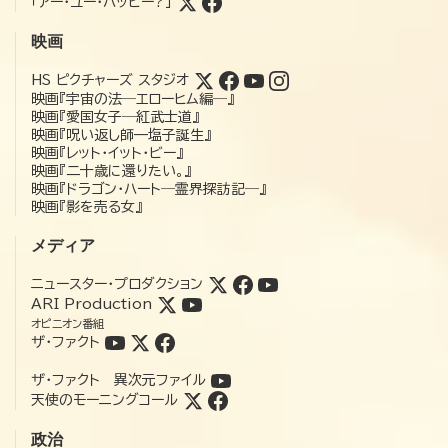
「アー・ユー・ハッピー?」
映画
HS ピクチャーズ スタジオ
映画『宇宙の法―エローヒム編―』
映画『愛国女子―紅武士道』
映画『呪い返し師—塩子誕生』
映画『レット・イット・ビー』
映画『二十歳に還りたい。』
映画『ドラゴン・ハート―霊界探訪記―』
映画『影を売る女』
メディア
ニュースター・プロダクション
ARI Production
オピニオン番組
ザ・ファクト
ザ・ファクト 異次元ファイル
天使のモーニングコール
政治