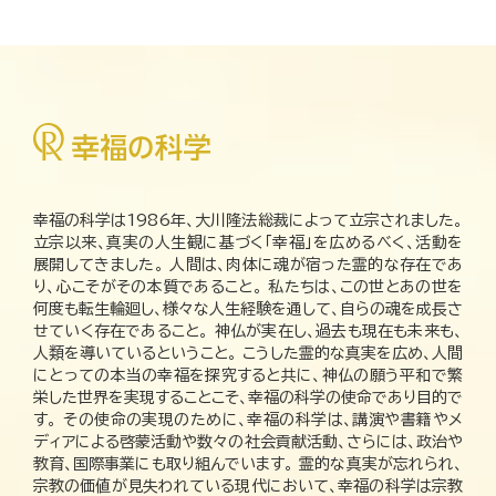
幸福の科学は1986年、大川隆法総裁によって立宗されました。
立宗以来、真実の人生観に基づく「幸福」を広めるべく、活動を
展開してきました。 人間は、肉体に魂が宿った霊的な存在であ
り、心こそがその本質であること。 私たちは、この世とあの世を
何度も転生輪廻し、様々な人生経験を通して、自らの魂を成長さ
せていく存在であること。 神仏が実在し、過去も現在も未来も、
人類を導いているということ。 こうした霊的な真実を広め、人間
にとっての本当の幸福を探究すると共に、神仏の願う平和で繁
栄した世界を実現することこそ、幸福の科学の使命であり目的で
す。 その使命の実現のために、幸福の科学は、講演や書籍やメ
ディアによる啓蒙活動や数々の社会貢献活動、さらには、政治や
教育、国際事業にも取り組んでいます。 霊的な真実が忘れられ、
宗教の価値が見失われている現代において、幸福の科学は宗教