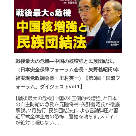
戦後最大の危機―中国の核増強と民族団結法。
（日本安全保障フォーラム会長・矢野義昭氏/幸
福実現党政調会長・里村英一）【第3回「国際フ
ォーラム」ダイジェストvol.1】
【戦後最大の危機】中国の｢圧倒的核増強｣と日本
の自主防衛の急務を元陸将補・矢野義昭氏が徹底
解説｡7月施行｢民族団結法｣による言論弾圧と習
近平式全体主義の恐怖に警鐘を鳴らす｡メディア
が絶対に報じない､...