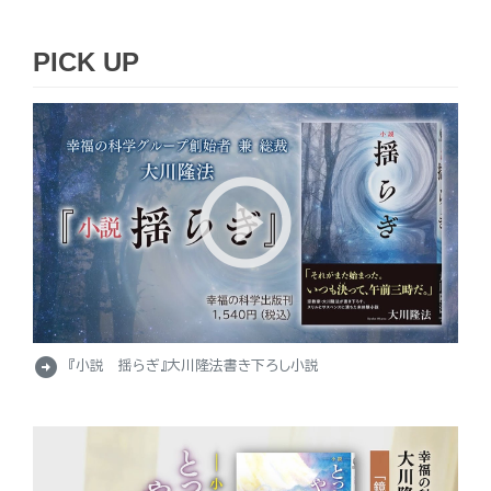
PICK UP
arrow_circle_right
『小説 揺らぎ』大川隆法書き下ろし小説