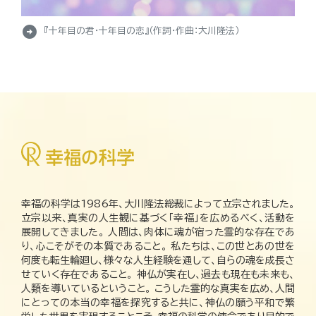
arrow_circle_right
『十年目の君・十年目の恋』（作詞・作曲：大川隆法）
幸福の科学は1986年、大川隆法総裁によって立宗されました。
立宗以来、真実の人生観に基づく「幸福」を広めるべく、活動を
展開してきました。 人間は、肉体に魂が宿った霊的な存在であ
り、心こそがその本質であること。 私たちは、この世とあの世を
何度も転生輪廻し、様々な人生経験を通して、自らの魂を成長さ
せていく存在であること。 神仏が実在し、過去も現在も未来も、
人類を導いているということ。 こうした霊的な真実を広め、人間
にとっての本当の幸福を探究すると共に、神仏の願う平和で繁