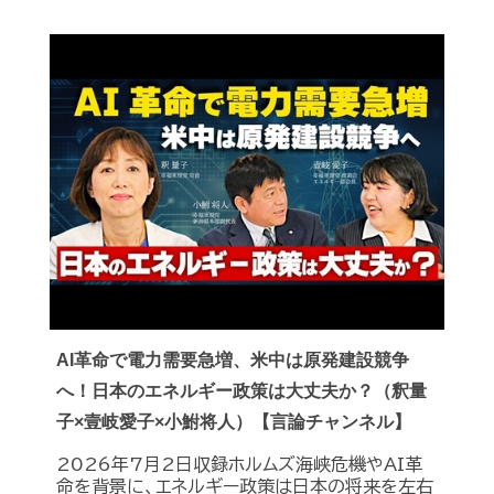
AI革命で電力需要急増、米中は原発建設競争
へ！日本のエネルギー政策は大丈夫か？（釈量
子×壹岐愛子×小鮒将人）【言論チャンネル】
2026年7月2日収録ホルムズ海峡危機やAI革
命を背景に、エネルギー政策は日本の将来を左右