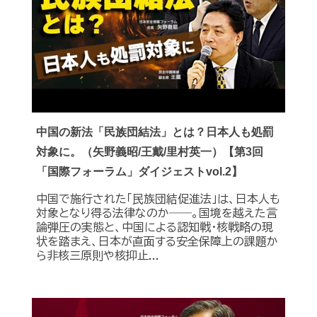
中国の新法「民族団結法」とは？日本人も処罰
対象に。（矢野義昭/王戴/里村英一）【第3回
「国際フォーラム」ダイジェストvol.2】
中国で施行された「民族団結促進法」は、日本人も
対象となり得る法律なのか――。国境を越えた言
論弾圧の実態と、中国による認知戦・核戦略の現
状を踏まえ、日本が直面する安全保障上の課題か
ら非核三原則や核抑止...