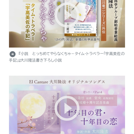
arrow_circle_right
『小説 とっちめてやらなくちゃ－タイム・トラベラー「宇高美佐の
手記」』大川隆法書き下ろし小説