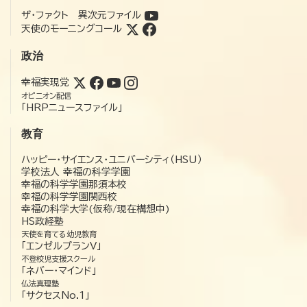
ザ・ファクト 異次元ファイル
天使のモーニングコール
政治
幸福実現党
オピニオン配信
「HRPニュースファイル」
教育
ハッピー・サイエンス・ユニバーシティ（HSU）
学校法人 幸福の科学学園
幸福の科学学園那須本校
幸福の科学学園関西校
幸福の科学大学(仮称/現在構想中)
HS政経塾
天使を育てる幼児教育
「エンゼルプランV」
不登校児支援スクール
「ネバー・マインド」
仏法真理塾
「サクセスNo.1」