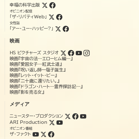
幸福の科学出版
オピニオン配信
「ザ・リバティWeb」
女性誌
「アー・ユー・ハッピー?」
映画
HS ピクチャーズ スタジオ
映画『宇宙の法―エローヒム編―』
映画『愛国女子―紅武士道』
映画『呪い返し師—塩子誕生』
映画『レット・イット・ビー』
映画『二十歳に還りたい。』
映画『ドラゴン・ハート―霊界探訪記―』
映画『影を売る女』
メディア
ニュースター・プロダクション
ARI Production
オピニオン番組
ザ・ファクト