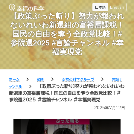
日本語
English
【政策ぶった斬り】努力が報われ
ないれいわ新選組の富裕層課税！
国民の自由を奪う全政党比較！#
参院選2025 #言論チャンネル #幸
福実現党
chevron_right
chevron_right
chevron_right
ホーム
動画
幸福の科学グループ
言論チ
chevron_right
【政策ぶった斬り】努力が報われないれいわ
ャンネル
新選組の富裕層課税！国民の自由を奪う全政党比較！#
参院選2025 #言論チャンネル #幸福実現党
2025年7月17日