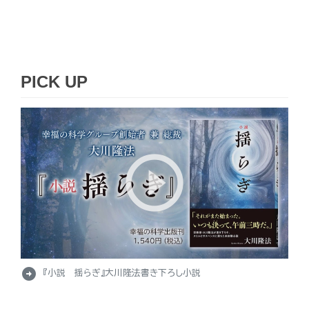
PICK UP
arrow_circle_right
『小説 揺らぎ』大川隆法書き下ろし小説