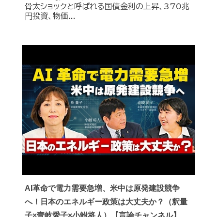
骨太ショックと呼ばれる国債金利の上昇、370兆
円投資、物価...
AI革命で電力需要急増、米中は原発建設競争
へ！日本のエネルギー政策は大丈夫か？（釈量
子×壹岐愛子×小鮒将人）【言論チャンネル】