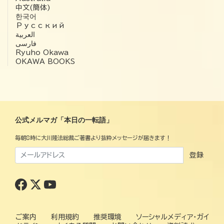
中文(簡体)
한국어
Русский
العربية‏
فارسی
Ryuho Okawa
OKAWA BOOKS
公式メルマガ「本日の一転語」
毎朝8時に大川隆法総裁ご著書より抜粋メッセージが届きます！
登録
ご案内
利用規約
推奨環境
ソーシャルメディア・ガイ