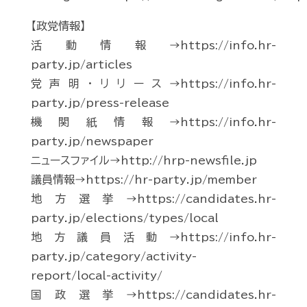
【政党情報】
活動情報→https://info.hr-
party.jp/articles
党声明・リリース→https://info.hr-
party.jp/press-release
機関紙情報→https://info.hr-
party.jp/newspaper
ニュースファイル→http://hrp-newsfile.jp
議員情報→https://hr-party.jp/member
地方選挙→https://candidates.hr-
party.jp/elections/types/local
地方議員活動→https://info.hr-
party.jp/category/activity-
report/local-activity/
国政選挙→https://candidates.hr-