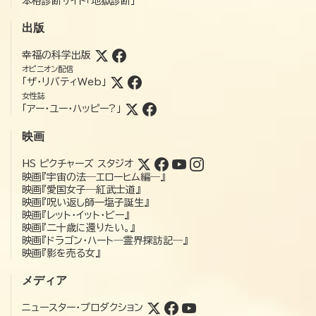
本格診断サイト「地獄診断」
出版
幸福の科学出版
オピニオン配信
「ザ・リバティWeb」
女性誌
「アー・ユー・ハッピー?」
映画
HS ピクチャーズ スタジオ
映画『宇宙の法―エローヒム編―』
映画『愛国女子―紅武士道』
映画『呪い返し師—塩子誕生』
映画『レット・イット・ビー』
映画『二十歳に還りたい。』
映画『ドラゴン・ハート―霊界探訪記―』
映画『影を売る女』
メディア
ニュースター・プロダクション