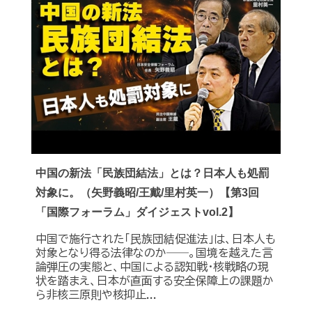
中国の新法「民族団結法」とは？日本人も処罰
対象に。（矢野義昭/王戴/里村英一）【第3回
「国際フォーラム」ダイジェストvol.2】
中国で施行された「民族団結促進法」は、日本人も
対象となり得る法律なのか――。国境を越えた言
論弾圧の実態と、中国による認知戦・核戦略の現
状を踏まえ、日本が直面する安全保障上の課題か
ら非核三原則や核抑止...