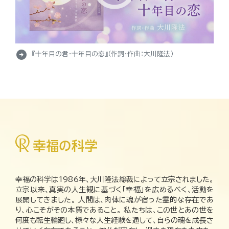
arrow_circle_right
『十年目の君・十年目の恋』（作詞・作曲：大川隆法）
幸福の科学は1986年、大川隆法総裁によって立宗されました。
立宗以来、真実の人生観に基づく「幸福」を広めるべく、活動を
展開してきました。 人間は、肉体に魂が宿った霊的な存在であ
り、心こそがその本質であること。 私たちは、この世とあの世を
何度も転生輪廻し、様々な人生経験を通して、自らの魂を成長さ