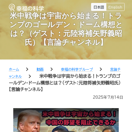
日本語
English
米中戦争は宇宙から始まる！トラ
ンプのゴールデン・ドーム構想と
は？（ゲスト：元陸将補矢野義昭
氏）【言論チャンネル】
chevron_right
chevron_right
chevron_right
ホーム
動画
幸福の科学グループ
言論チ
chevron_right
米中戦争は宇宙から始まる！トランプのゴ
ャンネル
ールデン・ドーム構想とは？（ゲスト：元陸将補矢野義昭氏）
【言論チャンネル】
2025年7月14日