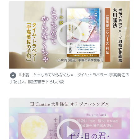
arrow_circle_right
『小説 とっちめてやらなくちゃ－タイム・トラベラー「宇高美佐の
手記」』大川隆法書き下ろし小説