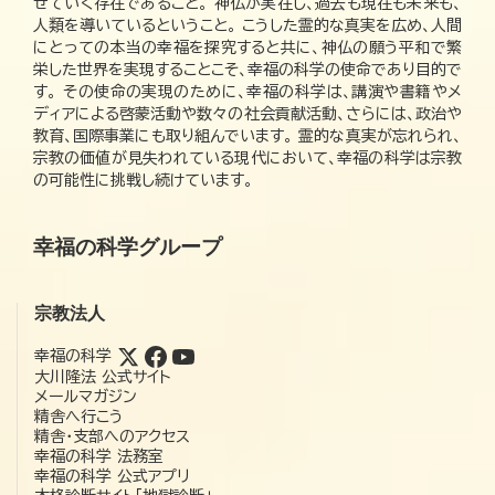
せていく存在であること。 神仏が実在し、過去も現在も未来も、
人類を導いているということ。 こうした霊的な真実を広め、人間
にとっての本当の幸福を探究すると共に、神仏の願う平和で繁
栄した世界を実現することこそ、幸福の科学の使命であり目的で
す。 その使命の実現のために、幸福の科学は、講演や書籍やメ
ディアによる啓蒙活動や数々の社会貢献活動、さらには、政治や
教育、国際事業にも取り組んでいます。 霊的な真実が忘れられ、
宗教の価値が見失われている現代において、幸福の科学は宗教
の可能性に挑戦し続けています。
幸福の科学グループ
宗教法人
幸福の科学
大川隆法 公式サイト
メールマガジン
精舎へ行こう
精舎・支部へのアクセス
幸福の科学 法務室
幸福の科学 公式アプリ