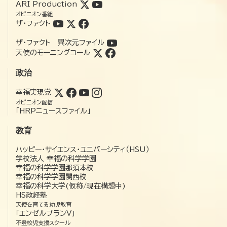
ARI Production
オピニオン番組
ザ・ファクト
ザ・ファクト 異次元ファイル
天使のモーニングコール
政治
幸福実現党
オピニオン配信
「HRPニュースファイル」
教育
ハッピー・サイエンス・ユニバーシティ（HSU）
学校法人 幸福の科学学園
幸福の科学学園那須本校
幸福の科学学園関西校
幸福の科学大学(仮称/現在構想中)
HS政経塾
天使を育てる幼児教育
「エンゼルプランV」
不登校児支援スクール