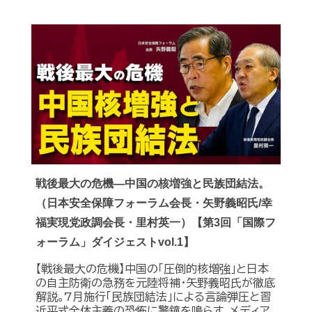
戦後最大の危機―中国の核増強と民族団結法。
（日本安全保障フォーラム会長・矢野義昭氏/幸
福実現党政調会長・里村英一）【第3回「国際フ
ォーラム」ダイジェストvol.1】
【戦後最大の危機】中国の｢圧倒的核増強｣と日本
の自主防衛の急務を元陸将補・矢野義昭氏が徹底
解説｡7月施行｢民族団結法｣による言論弾圧と習
近平式全体主義の恐怖に警鐘を鳴らす｡メディア