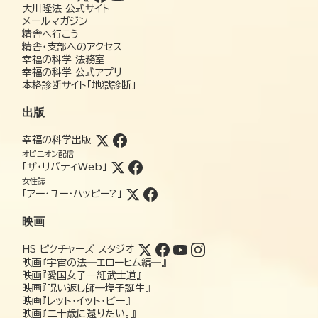
大川隆法 公式サイト
メールマガジン
精舎へ行こう
精舎・支部へのアクセス
幸福の科学 法務室
幸福の科学 公式アプリ
本格診断サイト「地獄診断」
出版
幸福の科学出版
オピニオン配信
「ザ・リバティWeb」
女性誌
「アー・ユー・ハッピー?」
映画
HS ピクチャーズ スタジオ
映画『宇宙の法―エローヒム編―』
映画『愛国女子―紅武士道』
映画『呪い返し師—塩子誕生』
映画『レット・イット・ビー』
映画『二十歳に還りたい。』