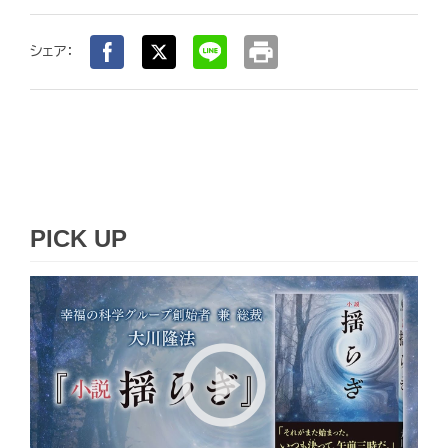
print
シェア：
PICK UP