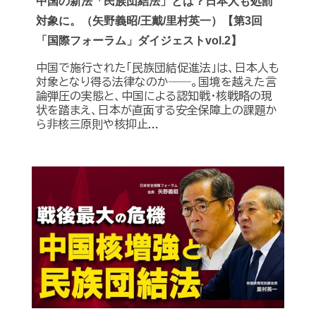
中国の新法「民族団結法」とは？日本人も処罰
対象に。（矢野義昭/王戴/里村英一）【第3回
「国際フォーラム」ダイジェストvol.2】
中国で施行された「民族団結促進法」は、日本人も
対象となり得る法律なのか――。国境を越えた言
論弾圧の実態と、中国による認知戦・核戦略の現
状を踏まえ、日本が直面する安全保障上の課題か
ら非核三原則や核抑止...