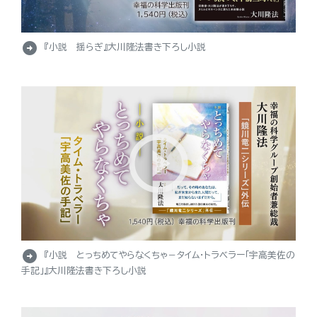
arrow_circle_right
『小説 揺らぎ』大川隆法書き下ろし小説
arrow_circle_right
『小説 とっちめてやらなくちゃ－タイム・トラベラー「宇高美佐の
手記」』大川隆法書き下ろし小説