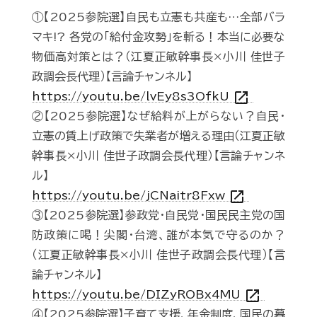
①【2025参院選】自民も立憲も共産も…全部バラ
マキ!? 各党の「給付金攻勢」を斬る！本当に必要な
物価高対策とは？（江夏正敏幹事長×小川 佳世子
政調会長代理）【言論チャンネル】
open_in_new
https://youtu.be/lvEy8s3OfkU
②【2025参院選】なぜ給料が上がらない？自民・
立憲の賃上げ政策で失業者が増える理由（江夏正敏
幹事長×小川 佳世子政調会長代理）【言論チャンネ
ル】
open_in_new
https://youtu.be/jCNaitr8Fxw
③【2025参院選】参政党・自民党・国民民主党の国
防政策に喝！尖閣・台湾、誰が本気で守るのか？
（江夏正敏幹事長×小川 佳世子政調会長代理）【言
論チャンネル】
open_in_new
https://youtu.be/DIZyROBx4MU
④【2025参院選】子育て支援、年金制度、国民の暮