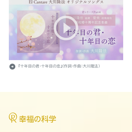
arrow_circle_right
『十年目の君・十年目の恋』（作詞・作曲：大川隆法）