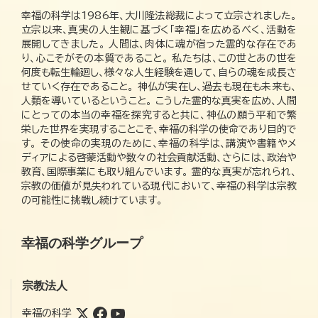
幸福の科学は1986年、大川隆法総裁によって立宗されました。
立宗以来、真実の人生観に基づく「幸福」を広めるべく、活動を
展開してきました。 人間は、肉体に魂が宿った霊的な存在であ
り、心こそがその本質であること。 私たちは、この世とあの世を
何度も転生輪廻し、様々な人生経験を通して、自らの魂を成長さ
せていく存在であること。 神仏が実在し、過去も現在も未来も、
人類を導いているということ。 こうした霊的な真実を広め、人間
にとっての本当の幸福を探究すると共に、神仏の願う平和で繁
栄した世界を実現することこそ、幸福の科学の使命であり目的で
す。 その使命の実現のために、幸福の科学は、講演や書籍やメ
ディアによる啓蒙活動や数々の社会貢献活動、さらには、政治や
教育、国際事業にも取り組んでいます。 霊的な真実が忘れられ、
宗教の価値が見失われている現代において、幸福の科学は宗教
の可能性に挑戦し続けています。
幸福の科学グループ
宗教法人
幸福の科学