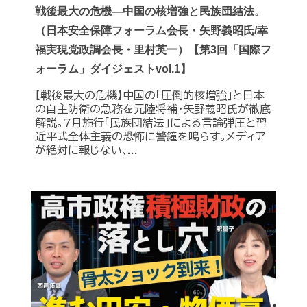
戦後最大の危機―中国の核増強と民族団結法。
（日本安全保障フォーラム会長・矢野義昭氏/幸
福実現党政調会長・里村英一）【第3回「国際フ
ォーラム」ダイジェストvol.1】
【戦後最大の危機】中国の｢圧倒的核増強｣と日本
の自主防衛の急務を元陸将補・矢野義昭氏が徹底
解説｡7月施行｢民族団結法｣による言論弾圧と習
近平式全体主義の恐怖に警鐘を鳴らす｡メディア
が絶対に報じない､...