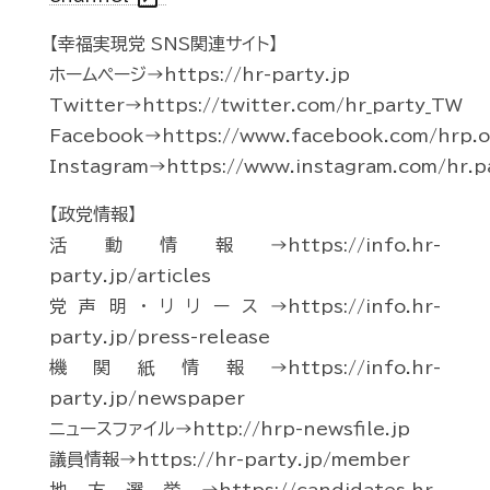
【幸福実現党 SNS関連サイト】
ホームページ→https://hr-party.jp
Twitter→https://twitter.com/hr_party_TW
Facebook→https://www.facebook.com/hrp.of
Instagram→https://www.instagram.com/hr.p
【政党情報】
活動情報→https://info.hr-
party.jp/articles
党声明・リリース→https://info.hr-
party.jp/press-release
機関紙情報→https://info.hr-
party.jp/newspaper
ニュースファイル→http://hrp-newsfile.jp
議員情報→https://hr-party.jp/member