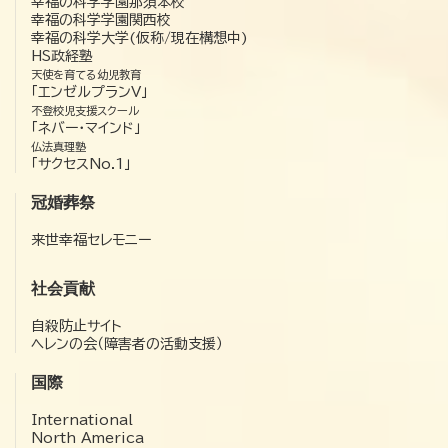
幸福の科学学園那須本校
幸福の科学学園関西校
幸福の科学大学(仮称/現在構想中)
HS政経塾
天使を育てる幼児教育
「エンゼルプランV」
不登校児支援スクール
「ネバー・マインド」
仏法真理塾
「サクセスNo.1」
冠婚葬祭
来世幸福セレモニー
社会貢献
自殺防止サイト
ヘレンの会（障害者の活動支援）
国際
International
North America