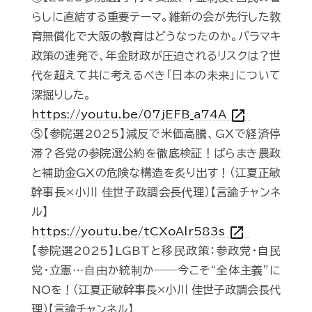
らしに直結する重要テーマ。維新の会が先行した教
育無償化で大阪の教育はどうなったのか。バラマキ
政策の連発で、年金財政が圧迫されるリスクは？世
代を超えて共に考えるべき「日本の未来」について
深掘りした。
open_in_new
https://youtu.be/07jEFB_a74A
⑤【参院選2025】減反で米価高騰、GXで経済停
滞？各党の参院選公約を徹底検証！ばらまき農政
と補助金GXの危険な構造を炙り出す！（江夏正敏
幹事長×小川 佳世子政調会長代理）【言論チャンネ
ル】
open_in_new
https://youtu.be/tCXoAlr583s
【参院選2025】LGBTと移民政策：参政党・自民
党・立憲…自由か統制か──今こそ“全体主義”に
NOを！（江夏正敏幹事長×小川 佳世子政調会長代
理）【言論チャンネル】