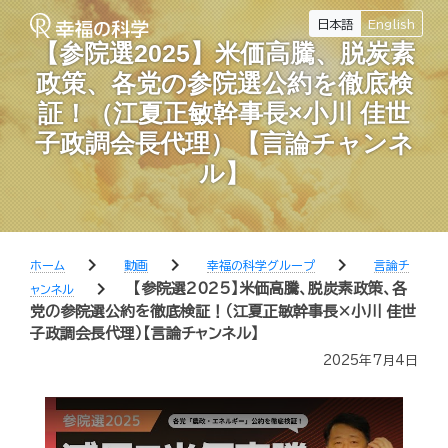
日本語
English
【参院選2025】米価高騰、脱炭素
政策、各党の参院選公約を徹底検
証！（江夏正敏幹事長×小川 佳世
子政調会長代理）【言論チャンネ
ル】
chevron_right
chevron_right
chevron_right
ホーム
動画
幸福の科学グループ
言論チ
chevron_right
【参院選2025】米価高騰、脱炭素政策、各
ャンネル
党の参院選公約を徹底検証！（江夏正敏幹事長×小川 佳世
子政調会長代理）【言論チャンネル】
2025年7月4日