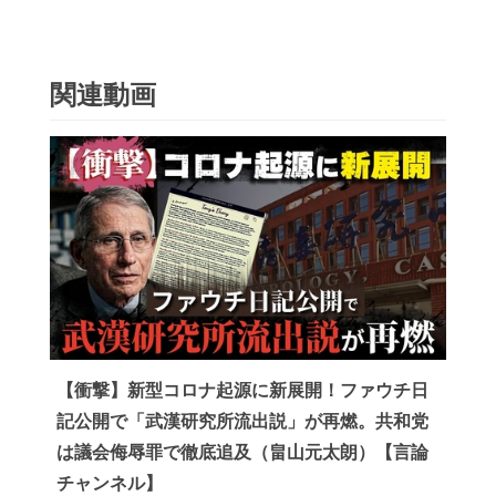
関連動画
【衝撃】新型コロナ起源に新展開！ファウチ日
記公開で「武漢研究所流出説」が再燃。共和党
は議会侮辱罪で徹底追及（畠山元太朗）【言論
チャンネル】