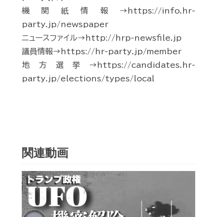
機関紙情報→https://info.hr-
party.jp/newspaper
ニュースファイル→http://hrp-newsfile.jp
議員情報→https://hr-party.jp/member
地方選挙→https://candidates.hr-
party.jp/elections/types/local
関連動画