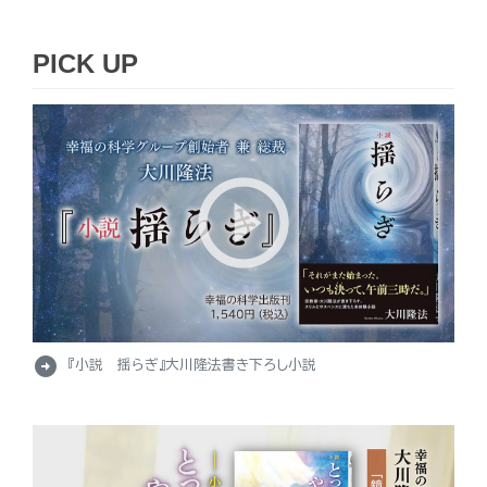
PICK UP
arrow_circle_right
『小説 揺らぎ』大川隆法書き下ろし小説