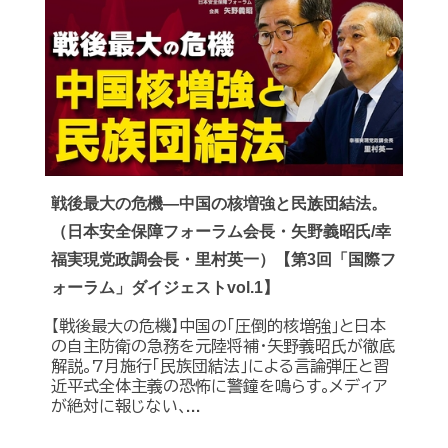
戦後最大の危機―中国の核増強と民族団結法。
（日本安全保障フォーラム会長・矢野義昭氏/幸
福実現党政調会長・里村英一）【第3回「国際フ
ォーラム」ダイジェストvol.1】
【戦後最大の危機】中国の｢圧倒的核増強｣と日本
の自主防衛の急務を元陸将補・矢野義昭氏が徹底
解説｡7月施行｢民族団結法｣による言論弾圧と習
近平式全体主義の恐怖に警鐘を鳴らす｡メディア
が絶対に報じない､...