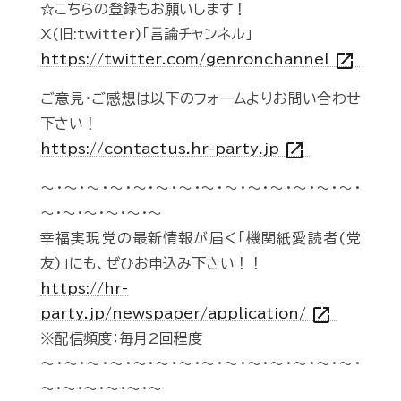
☆こちらの登録もお願いします！
X(旧:twitter)「言論チャンネル」
open_in_new
https://twitter.com/genronchannel
ご意見・ご感想は以下のフォームよりお問い合わせ
下さい！
open_in_new
https://contactus.hr-party.jp
～・～・～・～・～・～・～・～・～・～・～・～・～・～・
～・～・～・～・～・～
幸福実現党の最新情報が届く「機関紙愛読者(党
友)」にも、ぜひお申込み下さい！！
https://hr-
open_in_new
party.jp/newspaper/application/
※配信頻度：毎月2回程度
～・～・～・～・～・～・～・～・～・～・～・～・～・～・
～・～・～・～・～・～