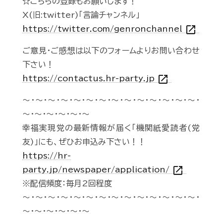
☆こちらの登録もお願いします！
X(旧:twitter)「言論チャンネル」
open_in_new
https://twitter.com/genronchannel
ご意見・ご感想は以下のフォームよりお問い合わせ
下さい！
open_in_new
https://contactus.hr-party.jp
～・～・～・～・～・～・～・～・～・～・～・～・～・～・
～・～・～・～・～・～
幸福実現党の最新情報が届く「機関紙愛読者(党
友)」にも、ぜひお申込み下さい！！
https://hr-
open_in_new
party.jp/newspaper/application/
※配信頻度：毎月2回程度
～・～・～・～・～・～・～・～・～・～・～・～・～・～・
～・～・～・～・～・～