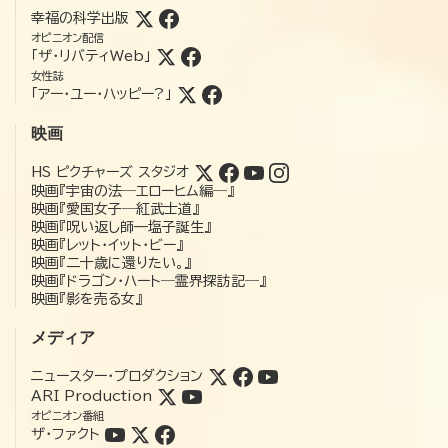
幸福の科学出版
オピニオン配信
「ザ・リバティWeb」
女性誌
「アー・ユー・ハッピー?」
映画
HS ピクチャーズ スタジオ
映画『宇宙の法―エローヒム編―』
映画『愛国女子―紅武士道』
映画『呪い返し師—塩子誕生』
映画『レット・イット・ビー』
映画『二十歳に還りたい。』
映画『ドラゴン・ハート―霊界探訪記―』
映画『影を売る女』
メディア
ニュースター・プロダクション
ARI Production
オピニオン番組
ザ・ファクト