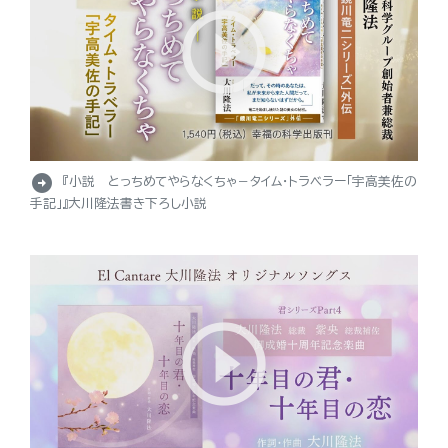
arrow_circle_right
『小説 とっちめてやらなくちゃ－タイム・トラベラー「宇高美佐の
手記」』大川隆法書き下ろし小説