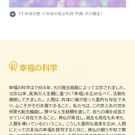
arrow_circle_right
『十年目の君・十年目の恋』（作詞・作曲：大川隆法）
幸福の科学は1986年、大川隆法総裁によって立宗されました。
立宗以来、真実の人生観に基づく「幸福」を広めるべく、活動を
展開してきました。 人間は、肉体に魂が宿った霊的な存在であ
り、心こそがその本質であること。 私たちは、この世とあの世を
何度も転生輪廻し、様々な人生経験を通して、自らの魂を成長さ
せていく存在であること。 神仏が実在し、過去も現在も未来も、
人類を導いているということ。 こうした霊的な真実を広め、人間
にとっての本当の幸福を探究すると共に、神仏の願う平和で繁