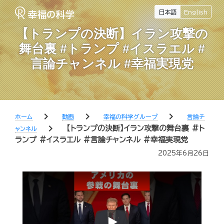
日本語
English
【トランプの決断】イラン攻撃の
舞台裏 #トランプ #イスラエル #
言論チャンネル #幸福実現党
chevron_right
chevron_right
chevron_right
ホーム
動画
幸福の科学グループ
言論チ
chevron_right
【トランプの決断】イラン攻撃の舞台裏 #ト
ャンネル
ランプ #イスラエル #言論チャンネル #幸福実現党
2025年6月26日