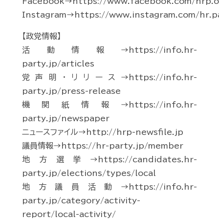
Facebook→https://www.facebook.com/hrp.of
Instagram→https://www.instagram.com/hr.p
【政党情報】
活動情報→https://info.hr-
party.jp/articles
党声明・リリース→https://info.hr-
party.jp/press-release
機関紙情報→https://info.hr-
party.jp/newspaper
ニュースファイル→http://hrp-newsfile.jp
議員情報→https://hr-party.jp/member
地方選挙→https://candidates.hr-
party.jp/elections/types/local
地方議員活動→https://info.hr-
party.jp/category/activity-
report/local-activity/