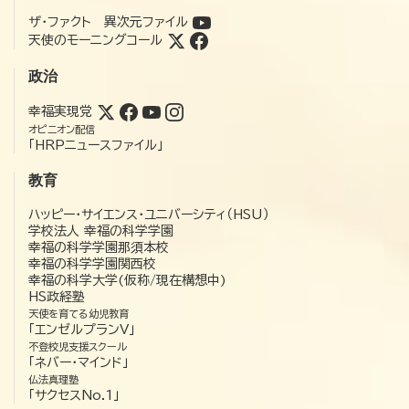
ザ・ファクト 異次元ファイル
天使のモーニングコール
政治
幸福実現党
オピニオン配信
「HRPニュースファイル」
教育
ハッピー・サイエンス・ユニバーシティ（HSU）
学校法人 幸福の科学学園
幸福の科学学園那須本校
幸福の科学学園関西校
幸福の科学大学(仮称/現在構想中)
HS政経塾
天使を育てる幼児教育
「エンゼルプランV」
不登校児支援スクール
「ネバー・マインド」
仏法真理塾
「サクセスNo.1」