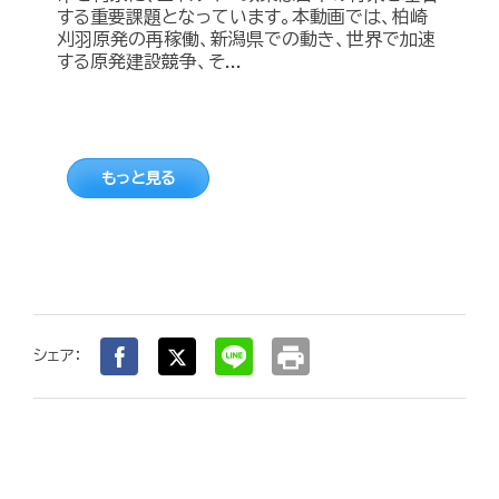
する重要課題となっています。本動画では、柏崎
刈羽原発の再稼働、新潟県での動き、世界で加速
する原発建設競争、そ...
もっと見る
print
シェア：