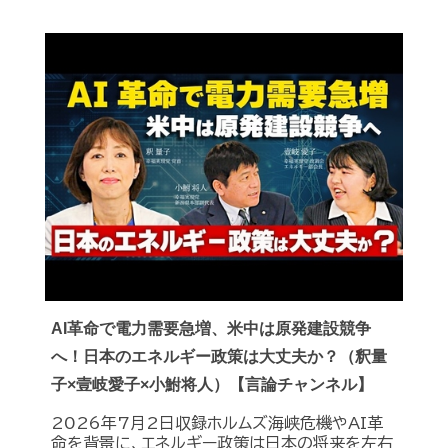
AI革命で電力需要急増、米中は原発建設競争
へ！日本のエネルギー政策は大丈夫か？（釈量
子×壹岐愛子×小鮒将人）【言論チャンネル】
2026年7月2日収録ホルムズ海峡危機やAI革
命を背景に、エネルギー政策は日本の将来を左右