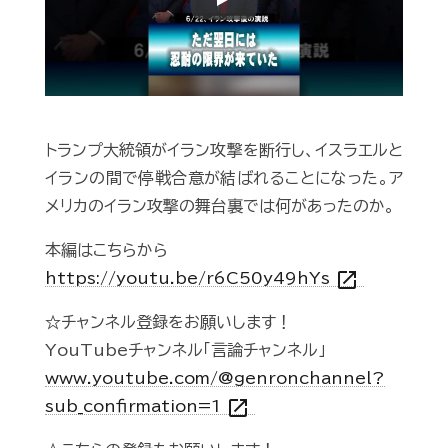
Play
トランプ大統領がイラン攻撃を断行し、イスラエルと
イランの間で停戦合意が結ばれることになった。ア
メリカのイラン攻撃の舞台裏では何があったのか。
本編はこちらから
open_in_new
https://youtu.be/r6C50y49hYs
☆チャンネル登録をお願いします！
YouTubeチャンネル「言論チャンネル」
www.youtube.com/@genronchannel?
open_in_new
sub_confirmation=1