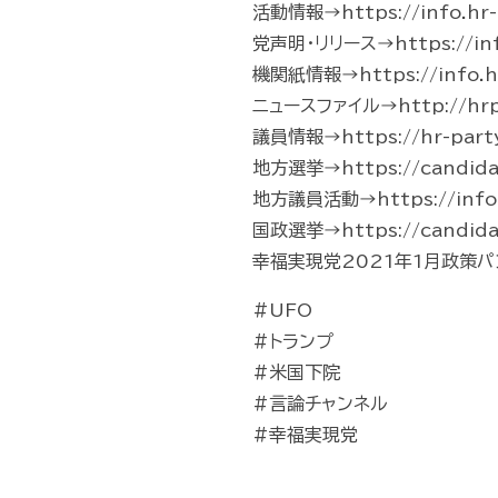
活動情報→https://info.hr-p
党声明・リリース→https://info.
機関紙情報→https://info.hr
ニュースファイル→http://hrp-
議員情報→https://hr-part
地方選挙→https://candidate
地方議員活動→https://info.hr-
国政選挙→https://candidate
幸福実現党2021年1月政策パンフレッ
#UFO
#トランプ
#米国下院
#言論チャンネル
#幸福実現党