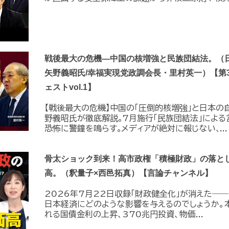
戦後最大の危機―中国の核増強と民族団結法。（
矢野義昭氏/幸福実現党政調会長・里村英一）【第
ェストvol.1】
【戦後最大の危機】中国の｢圧倒的核増強｣と日本の
野義昭氏が徹底解説｡7月施行｢民族団結法｣によ
恐怖に警鐘を鳴らす｡メディアが絶対に報じない､...
骨太ショック到来！高市政権「積極財政」の落と
高。（釈量子×西邑拓真）【言論チャンネル】
2026年7月22日収録「財政健全化」が消えた――
日本経済にどのような影響を与えるのでしょうか。
れる国債金利の上昇、370兆円投資、物価...