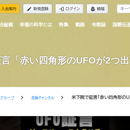
edit
login
local_florist
入会案内
新規登録
ログイン
植福
法総裁
幸福の科学とは
特集
動画
布教誌
国際伝
言「赤い四角形のUFOが2つ出現
chevron_right
chevron_right
米下院で証言「赤い四角形のUF
学グループ
言論チャンネル