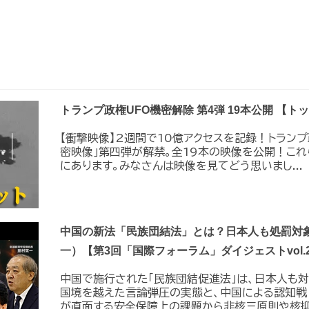
トランプ政権UFO機密解除 第4弾 19本公開 【
【衝撃映像】2週間で10億アクセスを記録！トラン
密映像｣第四弾が解禁。全19本の映像を公開！こ
にあります。みなさんは映像を見てどう思いまし...
中国の新法「民族団結法」とは？日本人も処罰対象
一）【第3回「国際フォーラム」ダイジェストvol.
中国で施行された「民族団結促進法」は、日本人も
国境を越えた言論弾圧の実態と、中国による認知戦
が直面する安全保障上の課題から非核三原則や核抑止