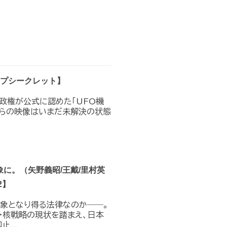
トップシークレット】
プ政権が公式に認めた｢UFO機
れらの映像はいまだ未解決の状態
に。（矢野義昭/王戴/里村英
2】
対象となり得る法律なのか――。
・核戦略の現状を踏まえ、日本
...