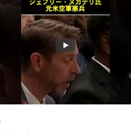
Play
。