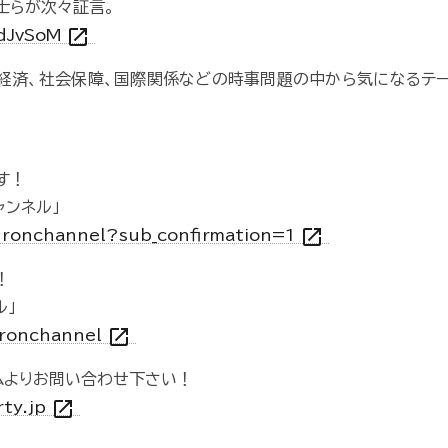
士らが次々証言。
open_in_new
vdJvSoM
や経済、社会保障、国際関係などの時事問題の中から気になるテ
す！
ャンネル」
open_in_new
ronchannel?sub_confirmation=1
！
ル」
open_in_new
nronchannel
ムよりお問い合わせ下さい！
open_in_new
rty.jp