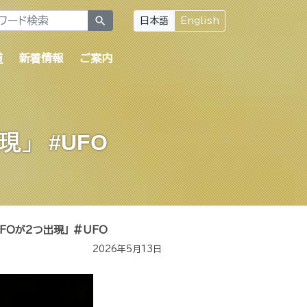
search
日本語
English
道
新着情報
ご案内
」 #UFO
Oが2つ出現」 #UFO
2026年5月13日