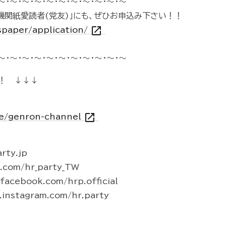
～・～・～・～・～・～・～・～・～・～・～
機関紙愛読者(党友)」にも、ぜひお申込み下さい！！
open_in_new
spaper/application/
～・～・～・～・～・～・～・～・～・～・～
！ ↓↓↓
open_in_new
vie/genron-channel
rty.jp
r.com/hr_party_TW
acebook.com/hrp.official
instagram.com/hr.party