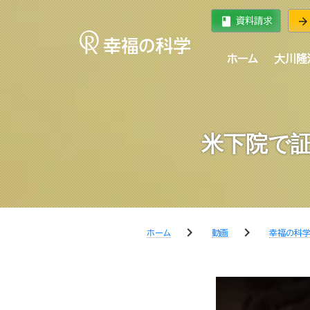
book
arrow_forward
資料請求
ホーム
大川隆
米下院で証
chevron_right
chevron_right
ホーム
動画
幸福の科