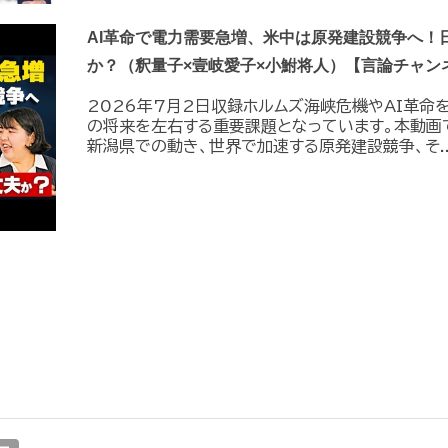
AI革命で電力需要急増、米中は原発建設競争へ！
か？（釈量子×壹岐愛子×小鮒将人）【言論チャン
2026年7月2日収録ホルムズ海峡危機やAI革命
の将来を左右する重要課題となっています。本動画
新潟県での動き、世界で加速する原発建設競争、そ..