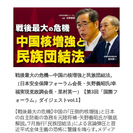
戦後最大の危機―中国の核増強と民族団結法。
（日本安全保障フォーラム会長・矢野義昭氏/幸
福実現党政調会長・里村英一）【第3回「国際フ
ォーラム」ダイジェストvol.1】
【戦後最大の危機】中国の｢圧倒的核増強｣と日本
の自主防衛の急務を元陸将補・矢野義昭氏が徹底
解説｡7月施行｢民族団結法｣による言論弾圧と習
近平式全体主義の恐怖に警鐘を鳴らす｡メディア