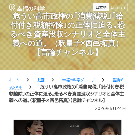
日本語
English
危うい高市政権の｢消費減税｣｢給
付付き税額控除｣の正体に迫る｡恐
るべき資産没収シナリオと全体主
義への道。（釈量子×西邑拓真）
【言論チャンネル】
chevron_right
chevron_right
chevron_right
ホーム
動画
幸福の科学グループ
言論チ
chevron_right
危うい高市政権の｢消費減税｣｢給付付き税
ャンネル
額控除｣の正体に迫る｡恐るべき資産没収シナリオと全体主
義への道。（釈量子×西邑拓真）【言論チャンネル】
2026年5月24日