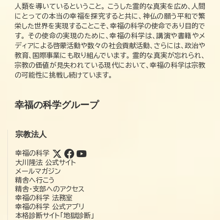
人類を導いているということ。 こうした霊的な真実を広め、人間
にとっての本当の幸福を探究すると共に、神仏の願う平和で繁
栄した世界を実現することこそ、幸福の科学の使命であり目的で
す。 その使命の実現のために、幸福の科学は、講演や書籍やメ
ディアによる啓蒙活動や数々の社会貢献活動、さらには、政治や
教育、国際事業にも取り組んでいます。 霊的な真実が忘れられ、
宗教の価値が見失われている現代において、幸福の科学は宗教
の可能性に挑戦し続けています。
幸福の科学グループ
宗教法人
幸福の科学
大川隆法 公式サイト
メールマガジン
精舎へ行こう
精舎・支部へのアクセス
幸福の科学 法務室
幸福の科学 公式アプリ
本格診断サイト「地獄診断」