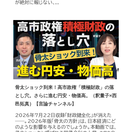
が絶対に報じない､...
骨太ショック到来！高市政権「積極財政」の落
とし穴。さらに進む円安・物価高。（釈量子×西
邑拓真）【言論チャンネル】
2026年7月22日収録「財政健全化」が消えた
――。2026年版「骨太の方針」は、日本経済にど
のような影響を与えるのでしょうか。本動画では、