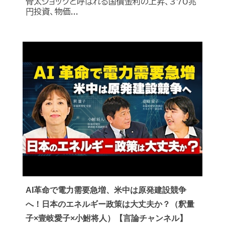
骨太ショックと呼ばれる国債金利の上昇、370兆
円投資、物価...
AI革命で電力需要急増、米中は原発建設競争
へ！日本のエネルギー政策は大丈夫か？（釈量
子×壹岐愛子×小鮒将人）【言論チャンネル】