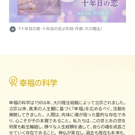
arrow_circle_right
『十年目の君・十年目の恋』（作詞・作曲：大川隆法）
幸福の科学は1986年、大川隆法総裁によって立宗されました。
立宗以来、真実の人生観に基づく「幸福」を広めるべく、活動を
展開してきました。 人間は、肉体に魂が宿った霊的な存在であ
り、心こそがその本質であること。 私たちは、この世とあの世を
何度も転生輪廻し、様々な人生経験を通して、自らの魂を成長さ
せていく存在であること。 神仏が実在し、過去も現在も未来も、