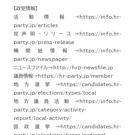
【政党情報】
活動情報→https://info.hr-
party.jp/articles
党声明・リリース→https://info.hr-
party.jp/press-release
機関紙情報→https://info.hr-
party.jp/newspaper
ニュースファイル→http://hrp-newsfile.jp
議員情報→https://hr-party.jp/member
地方選挙→https://candidates.hr-
party.jp/elections/types/local
地方議員活動→https://info.hr-
party.jp/category/activity-
report/local-activity/
国政選挙→https://candidates.hr-