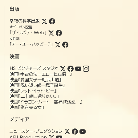
出版
幸福の科学出版
オピニオン配信
「ザ・リバティWeb」
女性誌
「アー・ユー・ハッピー?」
映画
HS ピクチャーズ スタジオ
映画『宇宙の法―エローヒム編―』
映画『愛国女子―紅武士道』
映画『呪い返し師—塩子誕生』
映画『レット・イット・ビー』
映画『二十歳に還りたい。』
映画『ドラゴン・ハート―霊界探訪記―』
映画『影を売る女』
メディア
ニュースター・プロダクション
ARI Production