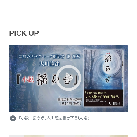
PICK UP
arrow_circle_right
『小説 揺らぎ』大川隆法書き下ろし小説