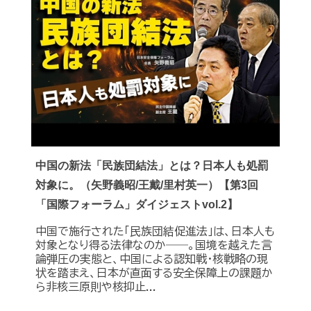
中国の新法「民族団結法」とは？日本人も処罰
対象に。（矢野義昭/王戴/里村英一）【第3回
「国際フォーラム」ダイジェストvol.2】
中国で施行された「民族団結促進法」は、日本人も
対象となり得る法律なのか――。国境を越えた言
論弾圧の実態と、中国による認知戦・核戦略の現
状を踏まえ、日本が直面する安全保障上の課題か
ら非核三原則や核抑止...