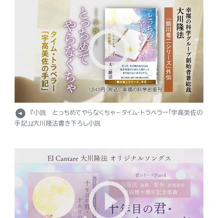
arrow_circle_right
『小説 とっちめてやらなくちゃ－タイム・トラベラー「宇高美佐の
手記」』大川隆法書き下ろし小説