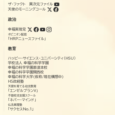
ザ・ファクト 異次元ファイル
天使のモーニングコール
政治
幸福実現党
オピニオン配信
「HRPニュースファイル」
教育
ハッピー・サイエンス・ユニバーシティ（HSU）
学校法人 幸福の科学学園
幸福の科学学園那須本校
幸福の科学学園関西校
幸福の科学大学(仮称/現在構想中)
HS政経塾
天使を育てる幼児教育
「エンゼルプランV」
不登校児支援スクール
「ネバー・マインド」
仏法真理塾
「サクセスNo.1」