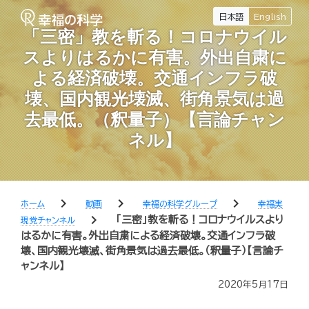
日本語
English
「三密」教を斬る！コロナウイル
スよりはるかに有害。外出自粛に
よる経済破壊。交通インフラ破
壊、国内観光壊滅、街角景気は過
去最低。（釈量子）【言論チャン
ネル】
chevron_right
chevron_right
chevron_right
ホーム
動画
幸福の科学グループ
幸福実
chevron_right
「三密」教を斬る！コロナウイルスより
現党チャンネル
はるかに有害。外出自粛による経済破壊。交通インフラ破
壊、国内観光壊滅、街角景気は過去最低。（釈量子）【言論チ
ャンネル】
2020年5月17日