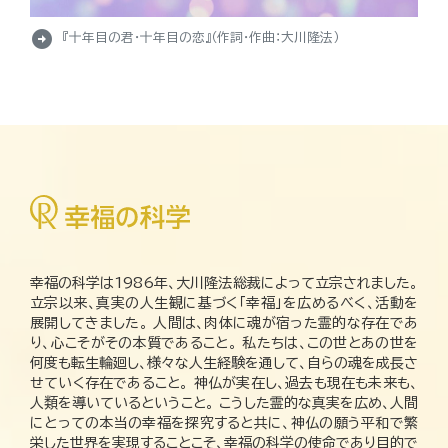
arrow_circle_right
『十年目の君・十年目の恋』（作詞・作曲：大川隆法）
幸福の科学は1986年、大川隆法総裁によって立宗されました。
立宗以来、真実の人生観に基づく「幸福」を広めるべく、活動を
展開してきました。 人間は、肉体に魂が宿った霊的な存在であ
り、心こそがその本質であること。 私たちは、この世とあの世を
何度も転生輪廻し、様々な人生経験を通して、自らの魂を成長さ
せていく存在であること。 神仏が実在し、過去も現在も未来も、
人類を導いているということ。 こうした霊的な真実を広め、人間
にとっての本当の幸福を探究すると共に、神仏の願う平和で繁
栄した世界を実現することこそ、幸福の科学の使命であり目的で