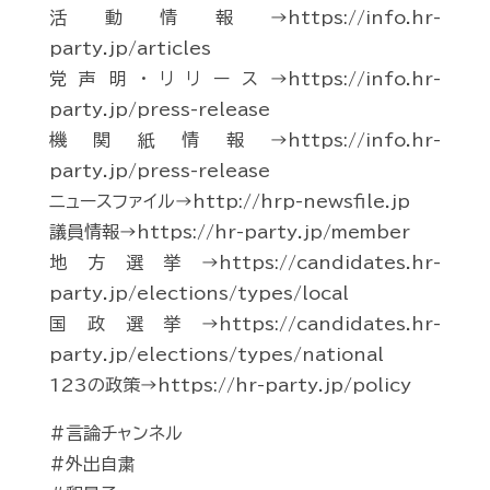
活動情報→https://info.hr-
party.jp/articles
党声明・リリース→https://info.hr-
party.jp/press-release
機関紙情報→https://info.hr-
party.jp/press-release
ニュースファイル→http://hrp-newsfile.jp
議員情報→https://hr-party.jp/member
地方選挙→https://candidates.hr-
party.jp/elections/types/local
国政選挙→https://candidates.hr-
party.jp/elections/types/national
123の政策→https://hr-party.jp/policy
#言論チャンネル
#外出自粛