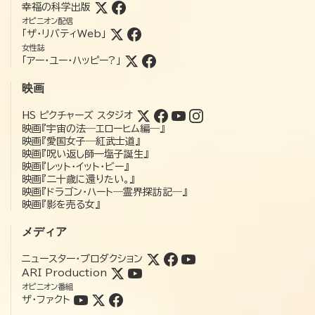
幸福の科学出版
オピニオン配信
「ザ・リバティWeb」
女性誌
「アー・ユー・ハッピー?」
映画
HS ピクチャーズ スタジオ
映画『宇宙の法―エローヒム編―』
映画『愛国女子―紅武士道』
映画『呪い返し師—塩子誕生』
映画『レット・イット・ビー』
映画『二十歳に還りたい。』
映画『ドラゴン・ハート―霊界探訪記―』
映画『影を売る女』
メディア
ニュースター・プロダクション
ARI Production
オピニオン番組
ザ・ファクト