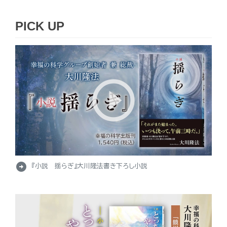
PICK UP
arrow_circle_right
『小説 揺らぎ』大川隆法書き下ろし小説