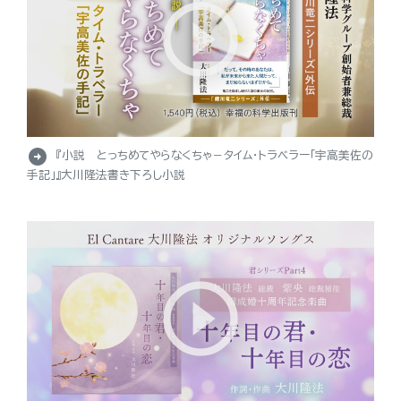
arrow_circle_right
『小説 とっちめてやらなくちゃ－タイム・トラベラー「宇高美佐の
手記」』大川隆法書き下ろし小説