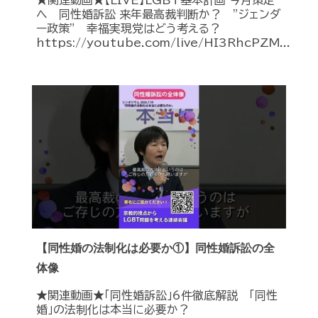
★関連動画★【LIVE】LGBT基本計画 今月策定
へ 同性婚訴訟 来年最高裁判断か？ ”ジェンダ
ー政策” 幸福実現党はどう考える？
https://youtube.com/live/HI3RhcPZM...
【同性婚の法制化は必要か①】同性婚訴訟の全
体像
★関連動画★「同性婚訴訟」6件徹底解説 「同性
婚」の法制化は本当に必要か？