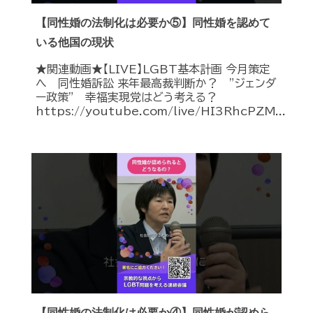
【同性婚の法制化は必要か⑤】同性婚を認めて
いる他国の現状
★関連動画★【LIVE】LGBT基本計画 今月策定
へ 同性婚訴訟 来年最高裁判断か？ ”ジェンダ
ー政策” 幸福実現党はどう考える？
https://youtube.com/live/HI3RhcPZM...
【同性婚の法制化は必要か④】同性婚が認めら