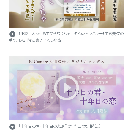
arrow_circle_right
『小説 とっちめてやらなくちゃ－タイム・トラベラー「宇高美佐の
手記」』大川隆法書き下ろし小説
arrow_circle_right
『十年目の君・十年目の恋』（作詞・作曲：大川隆法）