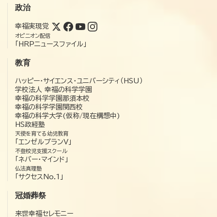
政治
幸福実現党
オピニオン配信
「HRPニュースファイル」
教育
ハッピー・サイエンス・ユニバーシティ（HSU）
学校法人 幸福の科学学園
幸福の科学学園那須本校
幸福の科学学園関西校
幸福の科学大学(仮称/現在構想中)
HS政経塾
天使を育てる幼児教育
「エンゼルプランV」
不登校児支援スクール
「ネバー・マインド」
仏法真理塾
「サクセスNo.1」
冠婚葬祭
来世幸福セレモニー