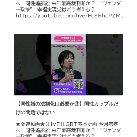
へ 同性婚訴訟 来年最高裁判断か？ ”ジェンダ
ー政策” 幸福実現党はどう考える？
https://youtube.com/live/HI3RhcPZM...
【同性婚の法制化は必要か③】同性カップルだ
けの問題ではない
★関連動画★【LIVE】LGBT基本計画 今月策定
へ 同性婚訴訟 来年最高裁判断か？ ”ジェンダ
ー政策” 幸福実現党はどう考える？