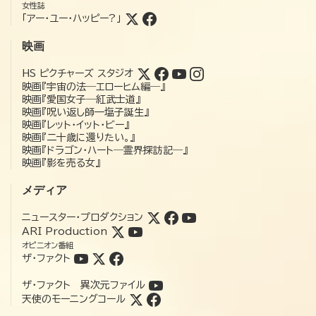
女性誌
「アー・ユー・ハッピー?」
映画
HS ピクチャーズ スタジオ
映画『宇宙の法―エローヒム編―』
映画『愛国女子―紅武士道』
映画『呪い返し師—塩子誕生』
映画『レット・イット・ビー』
映画『二十歳に還りたい。』
映画『ドラゴン・ハート―霊界探訪記―』
映画『影を売る女』
メディア
ニュースター・プロダクション
ARI Production
オピニオン番組
ザ・ファクト
ザ・ファクト 異次元ファイル
天使のモーニングコール