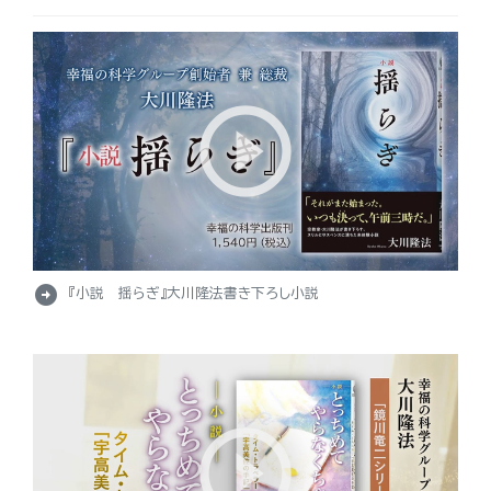
arrow_circle_right
『小説 揺らぎ』大川隆法書き下ろし小説