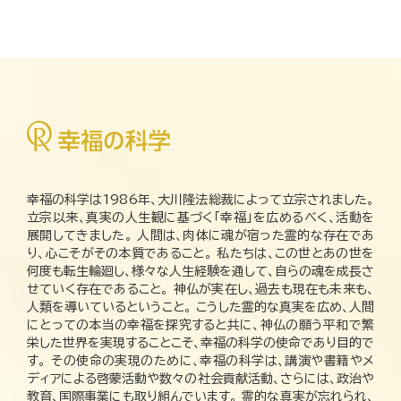
幸福の科学は1986年、大川隆法総裁によって立宗されました。
立宗以来、真実の人生観に基づく「幸福」を広めるべく、活動を
展開してきました。 人間は、肉体に魂が宿った霊的な存在であ
り、心こそがその本質であること。 私たちは、この世とあの世を
何度も転生輪廻し、様々な人生経験を通して、自らの魂を成長さ
せていく存在であること。 神仏が実在し、過去も現在も未来も、
人類を導いているということ。 こうした霊的な真実を広め、人間
にとっての本当の幸福を探究すると共に、神仏の願う平和で繁
栄した世界を実現することこそ、幸福の科学の使命であり目的で
す。 その使命の実現のために、幸福の科学は、講演や書籍やメ
ディアによる啓蒙活動や数々の社会貢献活動、さらには、政治や
教育、国際事業にも取り組んでいます。 霊的な真実が忘れられ、