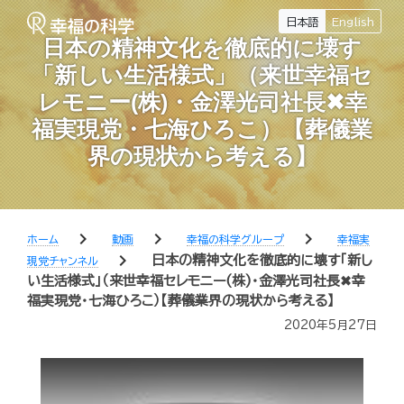
日本語
English
日本の精神文化を徹底的に壊す
「新しい生活様式」（来世幸福セ
レモニー(株)・金澤光司社長✖幸
福実現党・七海ひろこ）【葬儀業
界の現状から考える】
chevron_right
chevron_right
chevron_right
ホーム
動画
幸福の科学グループ
幸福実
chevron_right
日本の精神文化を徹底的に壊す「新し
現党チャンネル
い生活様式」（来世幸福セレモニー(株)・金澤光司社長✖幸
福実現党・七海ひろこ）【葬儀業界の現状から考える】
2020年5月27日