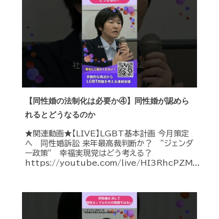
【同性婚の法制化は必要か④】同性婚が認めら
れるとどうなるのか
★関連動画★【LIVE】LGBT基本計画 今月策定
へ 同性婚訴訟 来年最高裁判断か？ ”ジェンダ
ー政策” 幸福実現党はどう考える？
https://youtube.com/live/HI3RhcPZM...