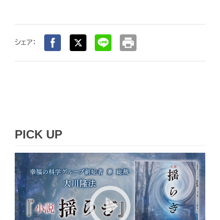
print
シェア：
PICK UP