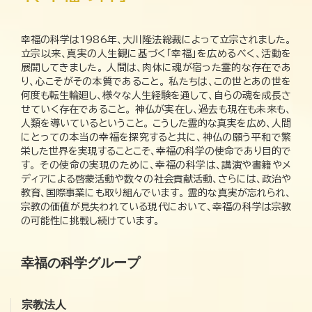
幸福の科学は1986年、大川隆法総裁によって立宗されました。
立宗以来、真実の人生観に基づく「幸福」を広めるべく、活動を
展開してきました。 人間は、肉体に魂が宿った霊的な存在であ
り、心こそがその本質であること。 私たちは、この世とあの世を
何度も転生輪廻し、様々な人生経験を通して、自らの魂を成長さ
せていく存在であること。 神仏が実在し、過去も現在も未来も、
人類を導いているということ。 こうした霊的な真実を広め、人間
にとっての本当の幸福を探究すると共に、神仏の願う平和で繁
栄した世界を実現することこそ、幸福の科学の使命であり目的で
す。 その使命の実現のために、幸福の科学は、講演や書籍やメ
ディアによる啓蒙活動や数々の社会貢献活動、さらには、政治や
教育、国際事業にも取り組んでいます。 霊的な真実が忘れられ、
宗教の価値が見失われている現代において、幸福の科学は宗教
の可能性に挑戦し続けています。
幸福の科学グループ
宗教法人