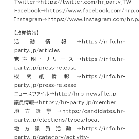
Twitter→https://twitter.com/hr_party_TW
Facebook→https://www.facebook.com/hrp.of
Instagram→https://www.instagram.com/hr.p
【政党情報】
活動情報→https://info.hr-
party.jp/articles
党声明・リリース→https://info.hr-
party.jp/press-release
機関紙情報→https://info.hr-
party.jp/press-release
ニュースファイル→http://hrp-newsfile.jp
議員情報→https://hr-party.jp/member
地方選挙→https://candidates.hr-
party.jp/elections/types/local
地方議員活動→https://info.hr-
party.jp/category/activity-