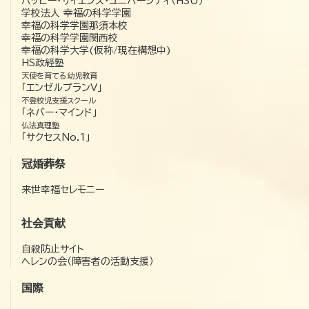
ハッピー・サイエンス・ユニバーシティ（HSU）
学校法人 幸福の科学学園
幸福の科学学園那須本校
幸福の科学学園関西校
幸福の科学大学(仮称/現在構想中)
HS政経塾
天使を育てる幼児教育
「エンゼルプランV」
不登校児支援スクール
「ネバー・マインド」
仏法真理塾
「サクセスNo.1」
冠婚葬祭
来世幸福セレモニー
社会貢献
自殺防止サイト
ヘレンの会（障害者の活動支援）
国際