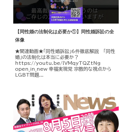
【同性婚の法制化は必要か①】同性婚訴訟の全
体像
★関連動画★「同性婚訴訟」6件徹底解説 「同性
婚」の法制化は本当に必要か？
https://youtu.be/lVMqyTQZtNg
open_in_new 幸福実現党 宗教的な視点から
LGBT問題...