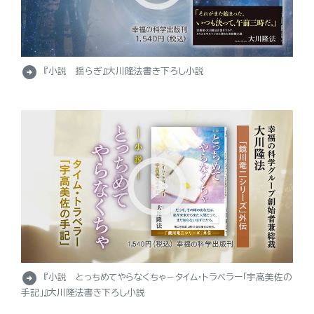
arrow_circle_right
『小説 揺らぎ』大川隆法書き下ろし小説
arrow_circle_right
『小説 とっちめてやらなくちゃ－タイム・トラベラー「宇高美佐の
手記」』大川隆法書き下ろし小説