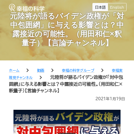
日本語
English
元陸将が語るバイデン政権が「対
中包囲網」に与える影響とは？中
露接近の可能性。（用田和仁×釈
量子）【言論チャンネル】
chevron_right
chevron_right
chevron_right
ホーム
動画
幸福の科学グループ
幸福実
chevron_right
元陸将が語るバイデン政権が「対中包
現党チャンネル
囲網」に与える影響とは？中露接近の可能性。（用田和仁×
釈量子）【言論チャンネル】
2021年1月19日