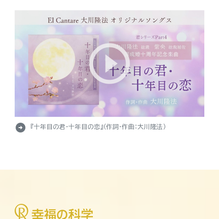
arrow_circle_right
『十年目の君・十年目の恋』（作詞・作曲：大川隆法）