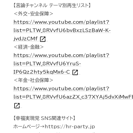
【言論チャンネル テーマ別再生リスト】
＜外交・安全保障＞
https://www.youtube.com/playlist?
list=PLTW_8RVvfU6bvBxzLSzBaW-K-
open_in_new
jvdJzCMf
＜経済・金融＞
https://www.youtube.com/playlist?
list=PLTW_8RVvfU6YruS-
open_in_new
IP6Qz2hty5kqMx6-C
＜年金・社会保障＞
https://www.youtube.com/playlist?
list=PLTW_8RVvfU6azZX_c37XYAj5dvXiMwF
open_in_new
【幸福実現党 SNS関連サイト】
ホームページ→https://hr-party.jp