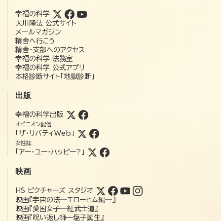
幸福の科学
大川隆法 公式サイト
メールマガジン
精舎へ行こう
精舎・支部へのアクセス
幸福の科学 法務室
幸福の科学 公式アプリ
本格診断サイト「地獄診断」
出版
幸福の科学出版
オピニオン配信
「ザ・リバティWeb」
女性誌
「アー・ユー・ハッピー?」
映画
HS ピクチャーズ スタジオ
映画『宇宙の法―エローヒム編―』
映画『愛国女子―紅武士道』
映画『呪い返し師—塩子誕生』