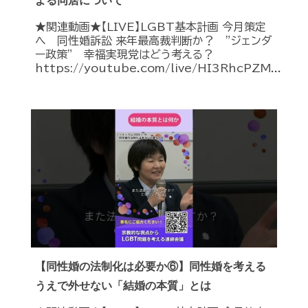
よる同居について
★関連動画★【LIVE】LGBT基本計画 今月策定
へ 同性婚訴訟 来年最高裁判断か？ ”ジェンダ
ー政策” 幸福実現党はどう考える？
https://youtube.com/live/HI3RhcPZM...
【同性婚の法制化は必要か⑥】同性婚を考える
うえで外せない「結婚の本質」とは