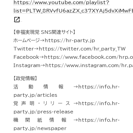
https://www.youtube.com/playlist?
list=PLTW_8RVvfU6azZX_c37XYAj5dvXiMwF
open_in_new
【幸福実現党 SNS関連サイト】
ホームページ→https://hr-party.jp
Twitter→https://twitter.com/hr_party_TW
Facebook→https://www.facebook.com/hrp.of
Instagram→https://www.instagram.com/hr.p
【政党情報】
活動情報→https://info.hr-
party.jp/articles
党声明・リリース→https://info.hr-
party.jp/press-release
機関紙情報→https://info.hr-
party.jp/newspaper