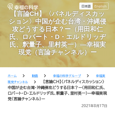
日本語
English
【言論CH】〈パネルディスカッ
ション〉中国が企む台湾・沖縄侵
攻どうする日本？ー（用田和仁
氏、ロバート・D・エルドリッヂ
氏、釈量子、里村英一）—幸福実
現党（言論チャンネル）ー
chevron_right
chevron_right
chevron_right
ホーム
動画
幸福の科学グループ
幸福実
chevron_right
【言論CH】〈パネルディスカッション〉
現党チャンネル
中国が企む台湾・沖縄侵攻どうする日本？ー（用田和仁氏、
ロバート・D・エルドリッヂ氏、釈量子、里村英一）—幸福実現
党（言論チャンネル）ー
2021年8月17日