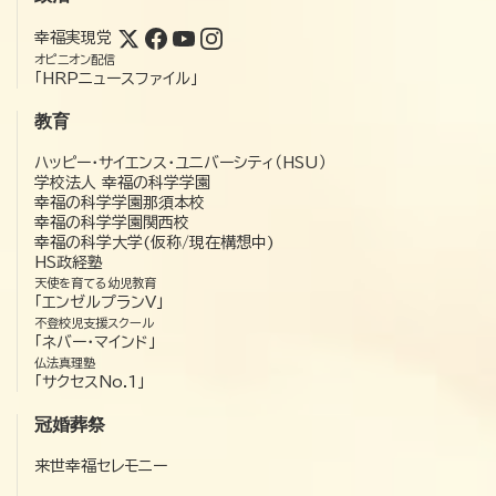
幸福実現党
オピニオン配信
「HRPニュースファイル」
教育
ハッピー・サイエンス・ユニバーシティ（HSU）
学校法人 幸福の科学学園
幸福の科学学園那須本校
幸福の科学学園関西校
幸福の科学大学(仮称/現在構想中)
HS政経塾
天使を育てる幼児教育
「エンゼルプランV」
不登校児支援スクール
「ネバー・マインド」
仏法真理塾
「サクセスNo.1」
冠婚葬祭
来世幸福セレモニー