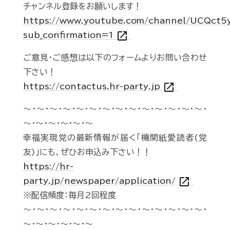
チャンネル登録をお願いします！
https://www.youtube.com/channel/UCQct
open_in_new
sub_confirmation=1
ご意見・ご感想は以下のフォームよりお問い合わせ
下さい！
open_in_new
https://contactus.hr-party.jp
～・～・～・～・～・～・～・～・～・～・～・～・～・～・
～・～・～・～・～・～
幸福実現党の最新情報が届く「機関紙愛読者(党
友)」にも、ぜひお申込み下さい！！
https://hr-
open_in_new
party.jp/newspaper/application/
※配信頻度：毎月2回程度
～・～・～・～・～・～・～・～・～・～・～・～・～・～・
～・～・～・～・～・～