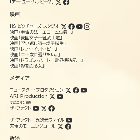
「アー・ユー・ハッピー?」
映画
HS ピクチャーズ スタジオ
映画『宇宙の法―エローヒム編―』
映画『愛国女子―紅武士道』
映画『呪い返し師—塩子誕生』
映画『レット・イット・ビー』
映画『二十歳に還りたい。』
映画『ドラゴン・ハート―霊界探訪記―』
映画『影を売る女』
メディア
ニュースター・プロダクション
ARI Production
オピニオン番組
ザ・ファクト
ザ・ファクト 異次元ファイル
天使のモーニングコール
政治