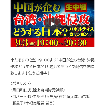
Play
来たる9/3（金）19：00より「中国が企む台湾・沖縄
侵攻どうする日本？」と題して生ライブ配信を開催
致します！乞うご期待！
〈パネリスト〉
・用田和仁氏（陸上自衛隊元幹部）
・ロバート・D・エルドリッヂ氏（在沖海兵隊元幹部）
・釈量子（幸福実現党 党首）