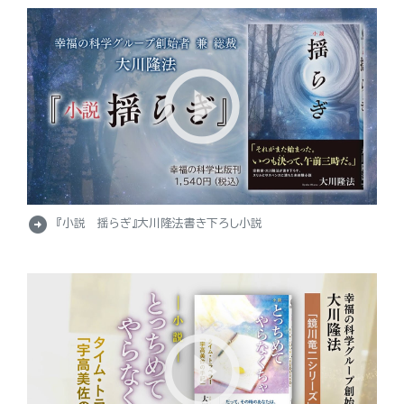
arrow_circle_right
『小説 揺らぎ』大川隆法書き下ろし小説