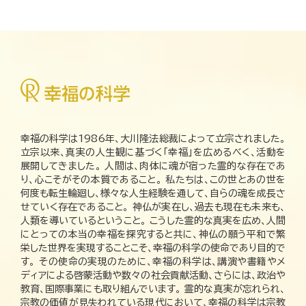
幸福の科学は1986年、大川隆法総裁によって立宗されました。
立宗以来、真実の人生観に基づく「幸福」を広めるべく、活動を
展開してきました。 人間は、肉体に魂が宿った霊的な存在であ
り、心こそがその本質であること。 私たちは、この世とあの世を
何度も転生輪廻し、様々な人生経験を通して、自らの魂を成長さ
せていく存在であること。 神仏が実在し、過去も現在も未来も、
人類を導いているということ。 こうした霊的な真実を広め、人間
にとっての本当の幸福を探究すると共に、神仏の願う平和で繁
栄した世界を実現することこそ、幸福の科学の使命であり目的で
す。 その使命の実現のために、幸福の科学は、講演や書籍やメ
ディアによる啓蒙活動や数々の社会貢献活動、さらには、政治や
教育、国際事業にも取り組んでいます。 霊的な真実が忘れられ、
宗教の価値が見失われている現代において、幸福の科学は宗教