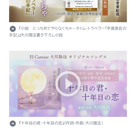
arrow_circle_right
『小説 とっちめてやらなくちゃ－タイム・トラベラー「宇高美佐の
手記」』大川隆法書き下ろし小説
arrow_circle_right
『十年目の君・十年目の恋』（作詞・作曲：大川隆法）