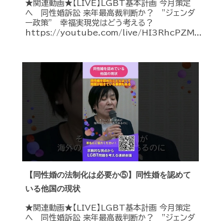
★関連動画★【LIVE】LGBT基本計画 今月策定
へ 同性婚訴訟 来年最高裁判断か？ ”ジェンダ
ー政策” 幸福実現党はどう考える？
https://youtube.com/live/HI3RhcPZM...
【同性婚の法制化は必要か⑤】同性婚を認めて
いる他国の現状
★関連動画★【LIVE】LGBT基本計画 今月策定
へ 同性婚訴訟 来年最高裁判断か？ ”ジェンダ