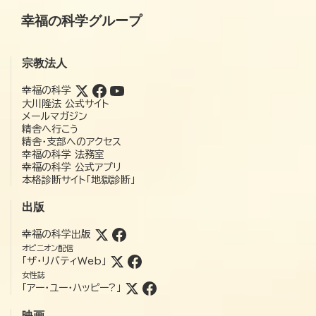
幸福の科学グループ
宗教法人
幸福の科学
大川隆法 公式サイト
メールマガジン
精舎へ行こう
精舎・支部へのアクセス
幸福の科学 法務室
幸福の科学 公式アプリ
本格診断サイト「地獄診断」
出版
幸福の科学出版
オピニオン配信
「ザ・リバティWeb」
女性誌
「アー・ユー・ハッピー?」
映画