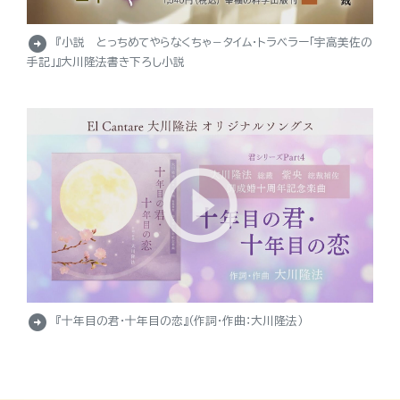
arrow_circle_right
『小説 とっちめてやらなくちゃ－タイム・トラベラー「宇高美佐の
手記」』大川隆法書き下ろし小説
arrow_circle_right
『十年目の君・十年目の恋』（作詞・作曲：大川隆法）