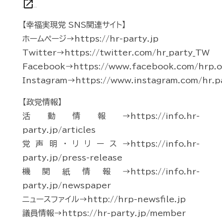
open_in_new
【幸福実現党 SNS関連サイト】
ホームページ→https://hr-party.jp
Twitter→https://twitter.com/hr_party_TW
Facebook→https://www.facebook.com/hrp.of
Instagram→https://www.instagram.com/hr.p
【政党情報】
活動情報→https://info.hr-
party.jp/articles
党声明・リリース→https://info.hr-
party.jp/press-release
機関紙情報→https://info.hr-
party.jp/newspaper
ニュースファイル→http://hrp-newsfile.jp
議員情報→https://hr-party.jp/member