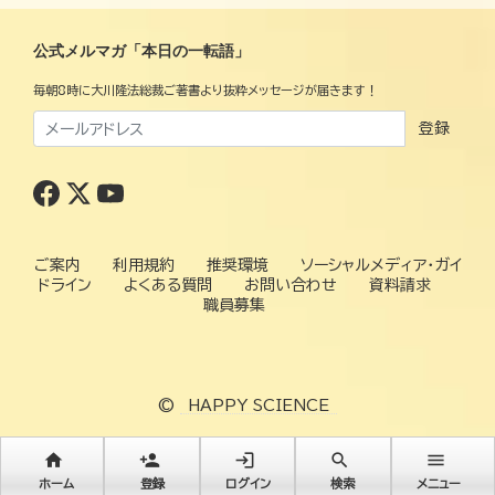
公式メルマガ「本日の一転語」
毎朝8時に大川隆法総裁ご著書より抜粋メッセージが届きます！
登録
ご案内
利用規約
推奨環境
ソーシャルメディア・ガイ
ドライン
よくある質問
お問い合わせ
資料請求
職員募集
©
HAPPY SCIENCE
home
person_add
login
search
menu
ホーム
登録
ログイン
検索
メニュー