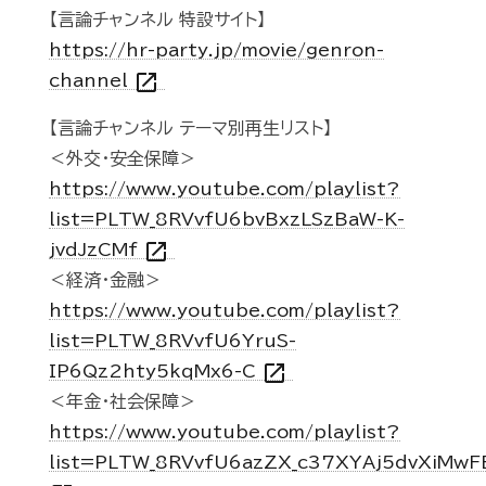
【言論チャンネル 特設サイト】
https://hr-party.jp/movie/genron-
open_in_new
channel
【言論チャンネル テーマ別再生リスト】
＜外交・安全保障＞
https://www.youtube.com/playlist?
list=PLTW_8RVvfU6bvBxzLSzBaW-K-
open_in_new
jvdJzCMf
＜経済・金融＞
https://www.youtube.com/playlist?
list=PLTW_8RVvfU6YruS-
open_in_new
IP6Qz2hty5kqMx6-C
＜年金・社会保障＞
https://www.youtube.com/playlist?
list=PLTW_8RVvfU6azZX_c37XYAj5dvXiMwF