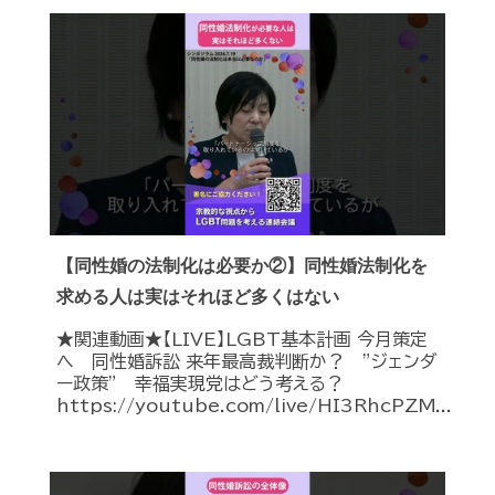
【同性婚の法制化は必要か②】同性婚法制化を
求める人は実はそれほど多くはない
★関連動画★【LIVE】LGBT基本計画 今月策定
へ 同性婚訴訟 来年最高裁判断か？ ”ジェンダ
ー政策” 幸福実現党はどう考える？
https://youtube.com/live/HI3RhcPZM...