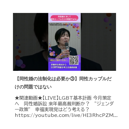
【同性婚の法制化は必要か③】同性カップルだ
けの問題ではない
★関連動画★【LIVE】LGBT基本計画 今月策定
へ 同性婚訴訟 来年最高裁判断か？ ”ジェンダ
ー政策” 幸福実現党はどう考える？
https://youtube.com/live/HI3RhcPZM...