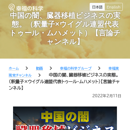
日本語
English
中国の闇、臓器移植ビジネスの実
態。（釈量子×ウイグル連盟代表
トゥール・ムハメット）【言論チ
ャンネル】
chevron_right
chevron_right
chevron_right
ホーム
動画
幸福の科学グループ
幸福実
chevron_right
中国の闇、臓器移植ビジネスの実態。
現党チャンネル
（釈量子×ウイグル連盟代表トゥール・ムハメット）【言論チャ
ンネル】
2022年2月11日