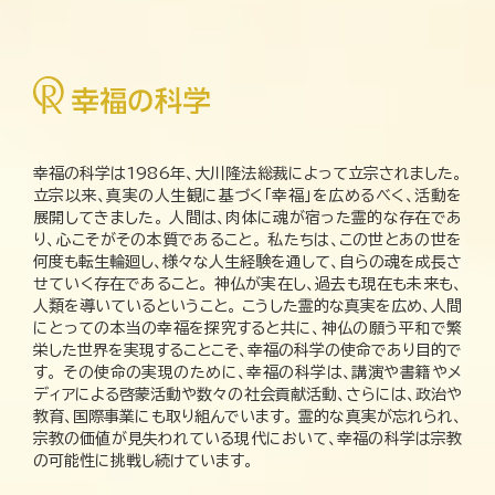
幸福の科学は1986年、大川隆法総裁によって立宗されました。
立宗以来、真実の人生観に基づく「幸福」を広めるべく、活動を
展開してきました。 人間は、肉体に魂が宿った霊的な存在であ
り、心こそがその本質であること。 私たちは、この世とあの世を
何度も転生輪廻し、様々な人生経験を通して、自らの魂を成長さ
せていく存在であること。 神仏が実在し、過去も現在も未来も、
人類を導いているということ。 こうした霊的な真実を広め、人間
にとっての本当の幸福を探究すると共に、神仏の願う平和で繁
栄した世界を実現することこそ、幸福の科学の使命であり目的で
す。 その使命の実現のために、幸福の科学は、講演や書籍やメ
ディアによる啓蒙活動や数々の社会貢献活動、さらには、政治や
教育、国際事業にも取り組んでいます。 霊的な真実が忘れられ、
宗教の価値が見失われている現代において、幸福の科学は宗教
の可能性に挑戦し続けています。