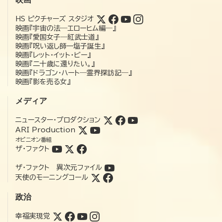
HS ピクチャーズ スタジオ
映画『宇宙の法―エローヒム編―』
映画『愛国女子―紅武士道』
映画『呪い返し師—塩子誕生』
映画『レット・イット・ビー』
映画『二十歳に還りたい。』
映画『ドラゴン・ハート―霊界探訪記―』
映画『影を売る女』
メディア
ニュースター・プロダクション
ARI Production
オピニオン番組
ザ・ファクト
ザ・ファクト 異次元ファイル
天使のモーニングコール
政治
幸福実現党