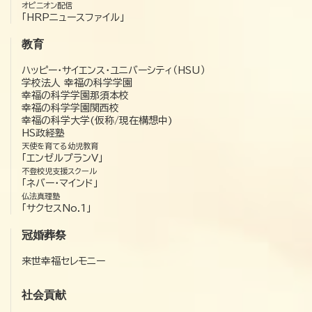
オピニオン配信
「HRPニュースファイル」
教育
ハッピー・サイエンス・ユニバーシティ（HSU）
学校法人 幸福の科学学園
幸福の科学学園那須本校
幸福の科学学園関西校
幸福の科学大学(仮称/現在構想中)
HS政経塾
天使を育てる幼児教育
「エンゼルプランV」
不登校児支援スクール
「ネバー・マインド」
仏法真理塾
「サクセスNo.1」
冠婚葬祭
来世幸福セレモニー
社会貢献