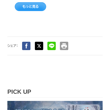
もっと見る
print
シェア：
PICK UP