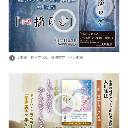
arrow_circle_right
『小説 揺らぎ』大川隆法書き下ろし小説