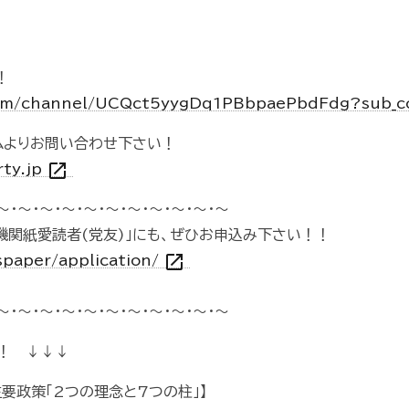
！
com/channel/UCQct5yygDq1PBbpaePbdFdg?sub_c
ムよりお問い合わせ下さい！
open_in_new
rty.jp
～・～・～・～・～・～・～・～・～・～・～
機関紙愛読者(党友)」にも、ぜひお申込み下さい！！
open_in_new
spaper/application/
～・～・～・～・～・～・～・～・～・～・～
！ ↓↓↓
主要政策「2つの理念と7つの柱」】