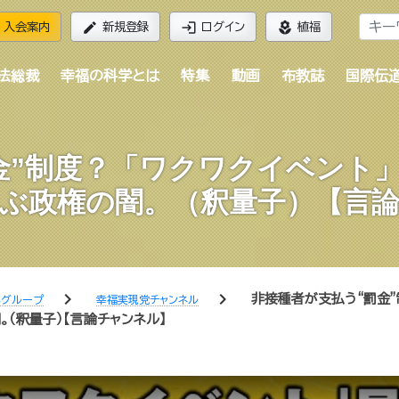
edit
login
local_florist
入会案内
新規登録
ログイン
植福
法総裁
幸福の科学とは
特集
動画
布教誌
国際伝
金”制度？「ワクワクイベント
ぶ政権の闇。（釈量子）【言
chevron_right
chevron_right
非接種者が支払う“罰金”
学グループ
幸福実現党チャンネル
（釈量子）【言論チャンネル】