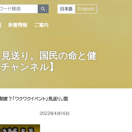
search
日本語
English
道
新着情報
ご案内
」見送り。国民の命と健
論チャンネル】
制度？「ワクワクイベント」見送り。国
2022年4月16日