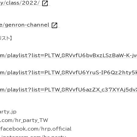
open_in_new
icy/class/2022/
open_in_new
vie/genron-channel
スト】
om/playlist?list=PLTW_8RVvfU6bvBxzLSzBaW-K-j
om/playlist?list=PLTW_8RVvfU6YruS-IP6Qz2hty
om/playlist?list=PLTW_8RVvfU6azZX_c37XYAj5d
rty.jp
r.com/hr_party_TW
acebook.com/hrp.official