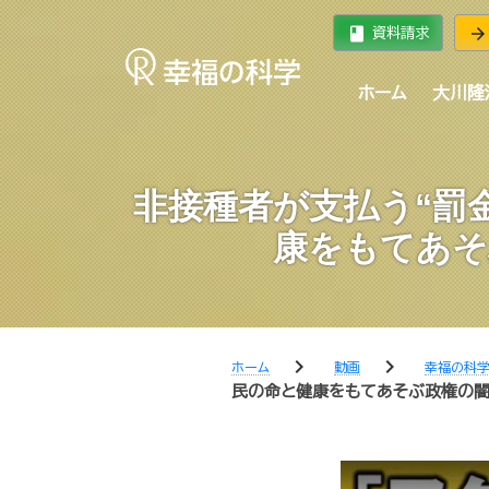
book
arrow_forward
資料請求
ホーム
大川隆
非接種者が支払う“罰
康をもてあそ
chevron_right
chevron_right
ホーム
動画
幸福の科
民の命と健康をもてあそぶ政権の闇。