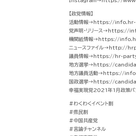
Instagram→https://www.
【政党情報】
活動情報→https://info.hr-p
党声明・リリース→https://info.
機関紙情報→https://info.hr
ニュースファイル→http://hrp-
議員情報→https://hr-part
地方選挙→https://candidate
地方議員活動→https://info.hr-
国政選挙→https://candidate
幸福実現党2021年1月政策パンフレッ
#わくわくイベント割
#県民割
#中国共産党
#言論チャンネル