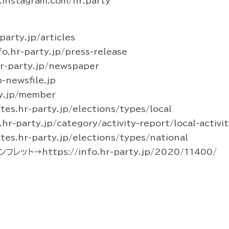
instagram.com/hr.party
arty.jp/articles
hr-party.jp/press-release
-party.jp/newspaper
newsfile.jp
y.jp/member
s.hr-party.jp/elections/types/local
party.jp/category/activity-report/local-activit
s.hr-party.jp/elections/types/national
ト→https://info.hr-party.jp/2020/11400/