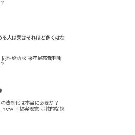
？
める人は実はそれほど多くはな
へ 同性婚訴訟 来年最高裁判断
？
像
」の法制化は本当に必要か？
n_in_new 幸福実現党 宗教的な視