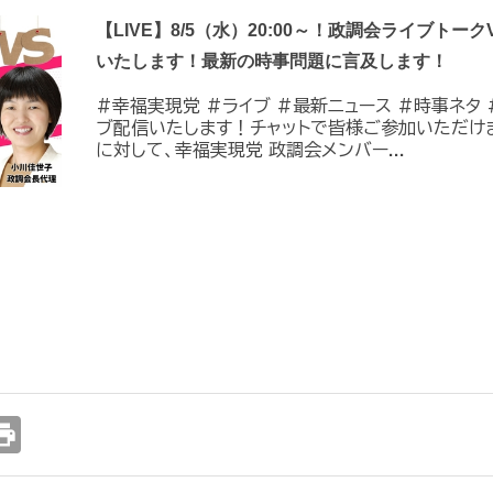
【LIVE】8/5（水）20:00～！政調会ライブトーク
いたします！最新の時事問題に言及します！
#幸福実現党 #ライブ #最新ニュース #時事ネタ #
ブ配信いたします！チャットで皆様ご参加いただけ
に対して、幸福実現党 政調会メンバー...
int