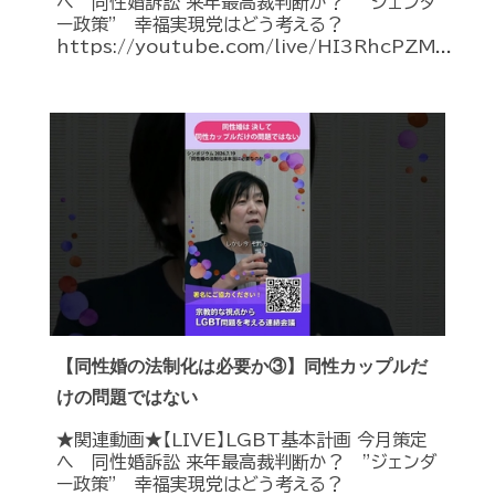
へ 同性婚訴訟 来年最高裁判断か？ ”ジェンダ
ー政策” 幸福実現党はどう考える？
https://youtube.com/live/HI3RhcPZM...
【同性婚の法制化は必要か③】同性カップルだ
けの問題ではない
★関連動画★【LIVE】LGBT基本計画 今月策定
へ 同性婚訴訟 来年最高裁判断か？ ”ジェンダ
ー政策” 幸福実現党はどう考える？