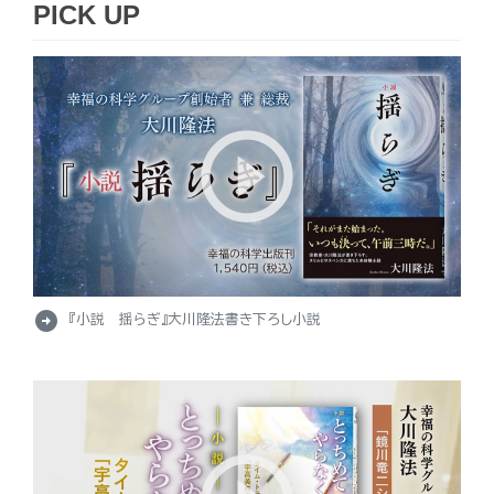
PICK UP
arrow_circle_right
『小説 揺らぎ』大川隆法書き下ろし小説