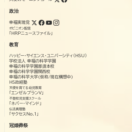
政治
幸福実現党
オピニオン配信
「HRPニュースファイル」
教育
ハッピー・サイエンス・ユニバーシティ（HSU）
学校法人 幸福の科学学園
幸福の科学学園那須本校
幸福の科学学園関西校
幸福の科学大学(仮称/現在構想中)
HS政経塾
天使を育てる幼児教育
「エンゼルプランV」
不登校児支援スクール
「ネバー・マインド」
仏法真理塾
「サクセスNo.1」
冠婚葬祭