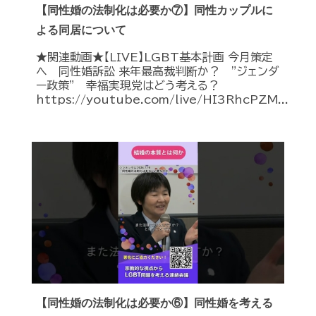
【同性婚の法制化は必要か⑦】同性カップルに
よる同居について
★関連動画★【LIVE】LGBT基本計画 今月策定
へ 同性婚訴訟 来年最高裁判断か？ ”ジェンダ
ー政策” 幸福実現党はどう考える？
https://youtube.com/live/HI3RhcPZM...
【同性婚の法制化は必要か⑥】同性婚を考える