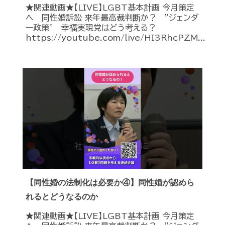
★関連動画★【LIVE】LGBT基本計画 今月策定
へ 同性婚訴訟 来年最高裁判断か？ ”ジェンダ
ー政策” 幸福実現党はどう考える？
https://youtube.com/live/HI3RhcPZM...
【同性婚の法制化は必要か④】同性婚が認めら
れるとどうなるのか
★関連動画★【LIVE】LGBT基本計画 今月策定