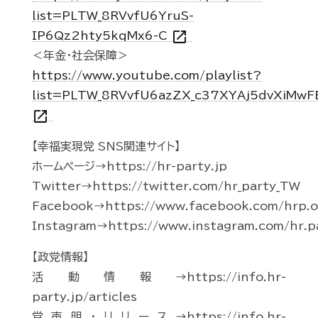
list=PLTW_8RVvfU6YruS-
open_in_new
IP6Qz2hty5kqMx6-C
＜年金・社会保障＞
https://www.youtube.com/playlist?
list=PLTW_8RVvfU6azZX_c37XYAj5dvXiMwF
open_in_new
【幸福実現党 SNS関連サイト】
ホームページ→https://hr-party.jp
Twitter→https://twitter.com/hr_party_TW
Facebook→https://www.facebook.com/hrp.of
Instagram→https://www.instagram.com/hr.p
【政党情報】
活動情報→https://info.hr-
party.jp/articles
党声明・リリース→https://info.hr-