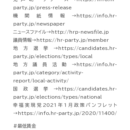
party.jp/press-release
機関紙情報→https://info.hr-
party.jp/newspaper
ニュースファイル→http://hrp-newsfile.jp
議員情報→https://hr-party.jp/member
地方選挙→https://candidates.hr-
party.jp/elections/types/local
地方議員活動→https://info.hr-
party.jp/category/activity-
report/local-activity/
国政選挙→https://candidates.hr-
party.jp/elections/types/national
幸福実現党2021年1月政策パンフレット
→https://info.hr-party.jp/2020/11400/
#最低賃金