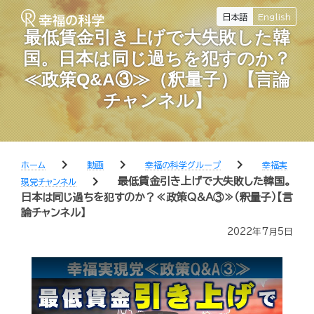
日本語
English
最低賃金引き上げで大失敗した韓
国。日本は同じ過ちを犯すのか？
≪政策Q&A③≫（釈量子）【言論
チャンネル】
chevron_right
chevron_right
chevron_right
ホーム
動画
幸福の科学グループ
幸福実
chevron_right
最低賃金引き上げで大失敗した韓国。
現党チャンネル
日本は同じ過ちを犯すのか？≪政策Q&A③≫（釈量子）【言
論チャンネル】
2022年7月5日