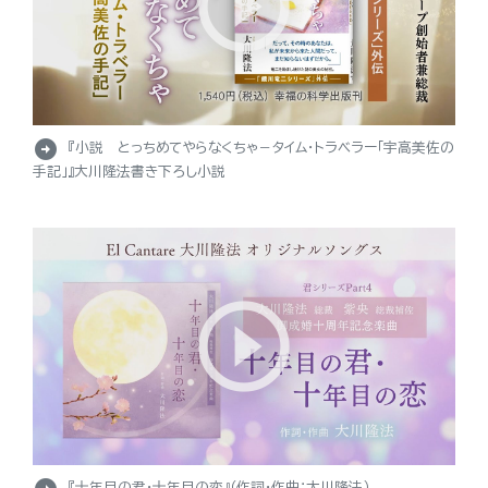
arrow_circle_right
『小説 とっちめてやらなくちゃ－タイム・トラベラー「宇高美佐の
手記」』大川隆法書き下ろし小説