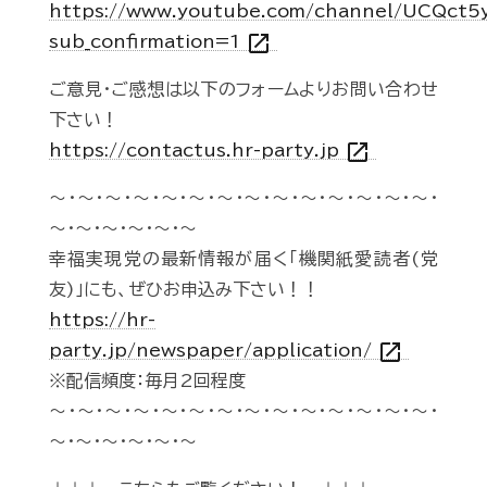
https://www.youtube.com/channel/UCQct
open_in_new
sub_confirmation=1
ご意見・ご感想は以下のフォームよりお問い合わせ
下さい！
open_in_new
https://contactus.hr-party.jp
～・～・～・～・～・～・～・～・～・～・～・～・～・～・
～・～・～・～・～・～
幸福実現党の最新情報が届く「機関紙愛読者(党
友)」にも、ぜひお申込み下さい！！
https://hr-
open_in_new
party.jp/newspaper/application/
※配信頻度：毎月2回程度
～・～・～・～・～・～・～・～・～・～・～・～・～・～・
～・～・～・～・～・～