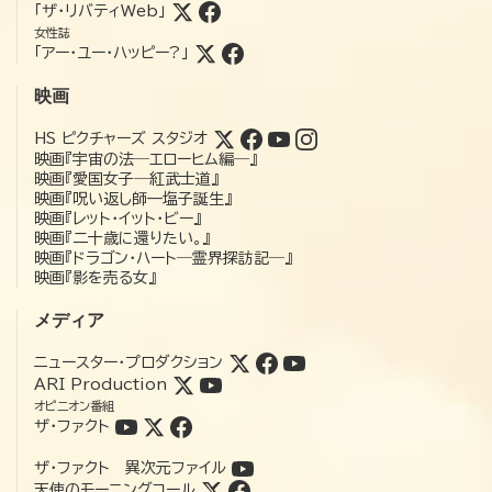
「ザ・リバティWeb」
女性誌
「アー・ユー・ハッピー?」
映画
HS ピクチャーズ スタジオ
映画『宇宙の法―エローヒム編―』
映画『愛国女子―紅武士道』
映画『呪い返し師—塩子誕生』
映画『レット・イット・ビー』
映画『二十歳に還りたい。』
映画『ドラゴン・ハート―霊界探訪記―』
映画『影を売る女』
メディア
ニュースター・プロダクション
ARI Production
オピニオン番組
ザ・ファクト
ザ・ファクト 異次元ファイル
天使のモーニングコール