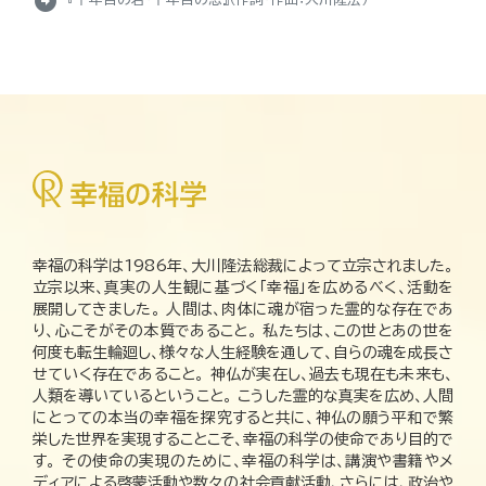
arrow_circle_right
『十年目の君・十年目の恋』（作詞・作曲：大川隆法）
幸福の科学は1986年、大川隆法総裁によって立宗されました。
立宗以来、真実の人生観に基づく「幸福」を広めるべく、活動を
展開してきました。 人間は、肉体に魂が宿った霊的な存在であ
り、心こそがその本質であること。 私たちは、この世とあの世を
何度も転生輪廻し、様々な人生経験を通して、自らの魂を成長さ
せていく存在であること。 神仏が実在し、過去も現在も未来も、
人類を導いているということ。 こうした霊的な真実を広め、人間
にとっての本当の幸福を探究すると共に、神仏の願う平和で繁
栄した世界を実現することこそ、幸福の科学の使命であり目的で
す。 その使命の実現のために、幸福の科学は、講演や書籍やメ
ディアによる啓蒙活動や数々の社会貢献活動、さらには、政治や