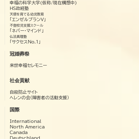
幸福の科学大学(仮称/現在構想中)
HS政経塾
天使を育てる幼児教育
「エンゼルプランV」
不登校児支援スクール
「ネバー・マインド」
仏法真理塾
「サクセスNo.1」
冠婚葬祭
来世幸福セレモニー
社会貢献
自殺防止サイト
ヘレンの会（障害者の活動支援）
国際
International
North America
Canada
Deutschland