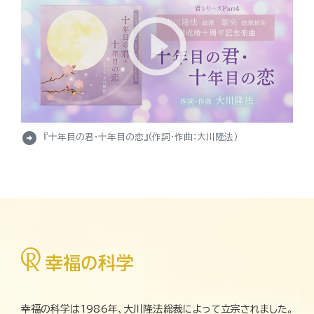
arrow_circle_right
『十年目の君・十年目の恋』（作詞・作曲：大川隆法）
幸福の科学は1986年、大川隆法総裁によって立宗されました。