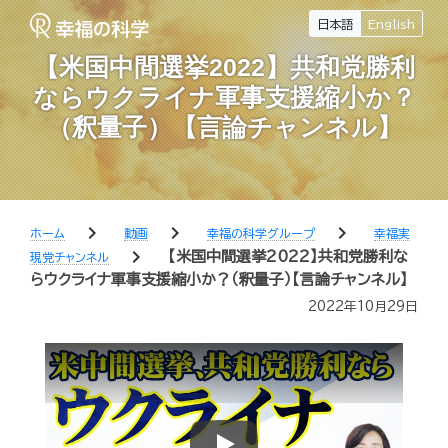
日本語
English
【米国中間選挙2022】共和党勝利
ならウクライナ軍事支援縮小か？
（釈量子）【言論チャンネル】
chevron_right
chevron_right
chevron_right
ホーム
動画
幸福の科学グループ
幸福実
chevron_right
【米国中間選挙2022】共和党勝利な
現党チャンネル
らウクライナ軍事支援縮小か？（釈量子）【言論チャンネル】
2022年10月29日