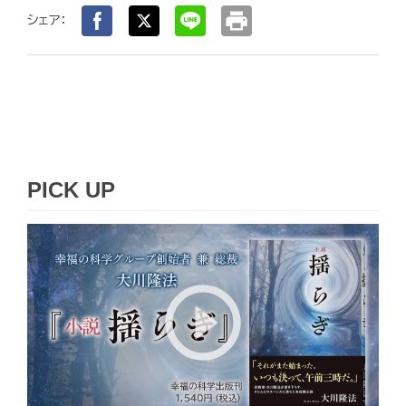
print
シェア：
PICK UP