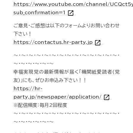
https://www.youtube.com/channel/UCQct
open_in_new
sub_confirmation=1
ご意見・ご感想は以下のフォームよりお問い合わせ
下さい！
open_in_new
https://contactus.hr-party.jp
～・～・～・～・～・～・～・～・～・～・～・～・～・～・
～・～・～・～・～・～
幸福実現党の最新情報が届く「機関紙愛読者(党
友)」にも、ぜひお申込み下さい！！
https://hr-
open_in_new
party.jp/newspaper/application/
※配信頻度：毎月2回程度
～・～・～・～・～・～・～・～・～・～・～・～・～・～・
～・～・～・～・～・～