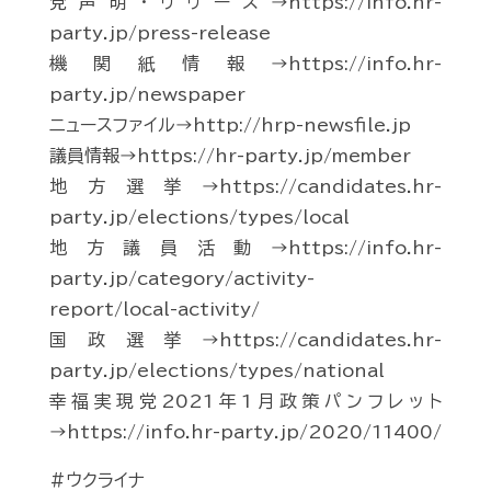
党声明・リリース→https://info.hr-
party.jp/press-release
機関紙情報→https://info.hr-
party.jp/newspaper
ニュースファイル→http://hrp-newsfile.jp
議員情報→https://hr-party.jp/member
地方選挙→https://candidates.hr-
party.jp/elections/types/local
地方議員活動→https://info.hr-
party.jp/category/activity-
report/local-activity/
国政選挙→https://candidates.hr-
party.jp/elections/types/national
幸福実現党2021年1月政策パンフレット
→https://info.hr-party.jp/2020/11400/
#ウクライナ