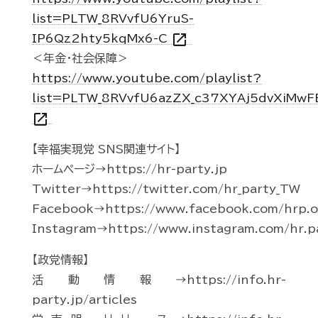
list=PLTW_8RVvfU6YruS-
open_in_new
IP6Qz2hty5kqMx6-C
＜年金・社会保障＞
https://www.youtube.com/playlist?
list=PLTW_8RVvfU6azZX_c37XYAj5dvXiMwF
open_in_new
【幸福実現党 SNS関連サイト】
ホームページ→https://hr-party.jp
Twitter→https://twitter.com/hr_party_TW
Facebook→https://www.facebook.com/hrp.of
Instagram→https://www.instagram.com/hr.p
【政党情報】
活動情報→https://info.hr-
party.jp/articles