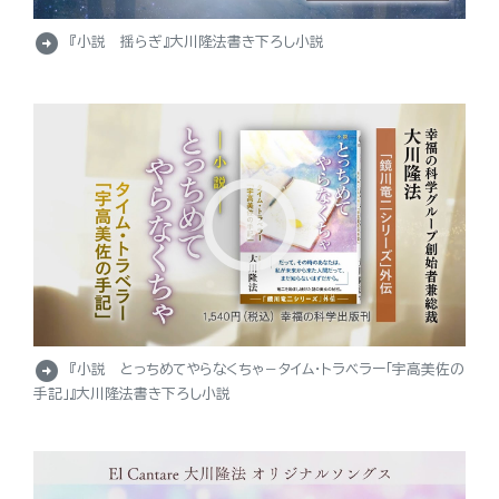
arrow_circle_right
『小説 揺らぎ』大川隆法書き下ろし小説
arrow_circle_right
『小説 とっちめてやらなくちゃ－タイム・トラベラー「宇高美佐の
手記」』大川隆法書き下ろし小説