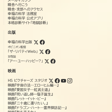
メールマガジン
精舎へ行こう
精舎・支部へのアクセス
幸福の科学 法務室
幸福の科学 公式アプリ
本格診断サイト「地獄診断」
出版
幸福の科学出版
オピニオン配信
「ザ・リバティWeb」
女性誌
「アー・ユー・ハッピー?」
映画
HS ピクチャーズ スタジオ
映画『宇宙の法―エローヒム編―』
映画『愛国女子―紅武士道』
映画『呪い返し師—塩子誕生』
映画『レット・イット・ビー』
映画『二十歳に還りたい。』
映画『ドラゴン・ハート―霊界探訪記―』