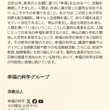
立宗以来、真実の人生観に基づく「幸福」を広めるべく、活動を
展開してきました。 人間は、肉体に魂が宿った霊的な存在であ
り、心こそがその本質であること。 私たちは、この世とあの世を
何度も転生輪廻し、様々な人生経験を通して、自らの魂を成長さ
せていく存在であること。 神仏が実在し、過去も現在も未来も、
人類を導いているということ。 こうした霊的な真実を広め、人間
にとっての本当の幸福を探究すると共に、神仏の願う平和で繁
栄した世界を実現することこそ、幸福の科学の使命であり目的で
す。 その使命の実現のために、幸福の科学は、講演や書籍やメ
ディアによる啓蒙活動や数々の社会貢献活動、さらには、政治や
教育、国際事業にも取り組んでいます。 霊的な真実が忘れられ、
宗教の価値が見失われている現代において、幸福の科学は宗教
の可能性に挑戦し続けています。
幸福の科学グループ
宗教法人
幸福の科学
大川隆法 公式サイト