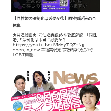
【同性婚の法制化は必要か①】同性婚訴訟の全
体像
★関連動画★「同性婚訴訟」6件徹底解説 「同性
婚」の法制化は本当に必要か？
https://youtu.be/lVMqyTQZtNg
open_in_new 幸福実現党 宗教的な視点から
LGBT問題...