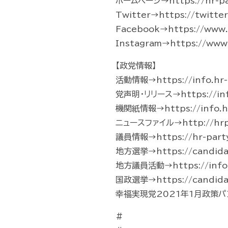
ホームページ→https://hr-pa
Twitter→https://twitte
Facebook→https://www.f
Instagram→https://www.
【政党情報】
活動情報→https://info.hr-p
党声明・リリース→https://info.
機関紙情報→https://info.hr
ニュースファイル→http://hrp-
議員情報→https://hr-part
地方選挙→https://candidate
地方議員活動→https://info.hr-
国政選挙→https://candidate
幸福実現党2021年1月政策パンフレッ
#