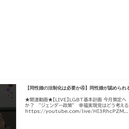
【同性婚の法制化は必要か④】同性婚が認められ
★関連動画★【LIVE】LGBT基本計画 今月策定
か？ ”ジェンダー政策” 幸福実現党はどう考える
https://youtube.com/live/HI3RhcPZM...