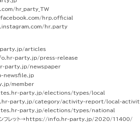
rty.jp
r.com/hr_party_TW
acebook.com/hrp.official
instagram.com/hr.party
arty.jp/articles
hr-party.jp/press-release
-party.jp/newspaper
newsfile.jp
y.jp/member
s.hr-party.jp/elections/types/local
party.jp/category/activity-report/local-activit
s.hr-party.jp/elections/types/national
ト→https://info.hr-party.jp/2020/11400/