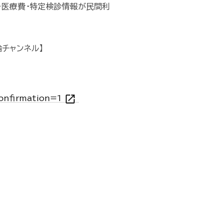
剤・医療費・特定検診情報が民間利
チャンネル】
open_in_new
onfirmation=1