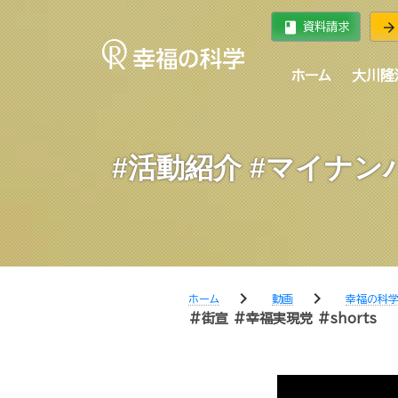
book
arrow_forward
資料請求
ホーム
大川隆
#活動紹介 #マイナン
chevron_right
chevron_right
ホーム
動画
幸福の科
#街宣 #幸福実現党 #shorts