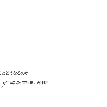
るとどうなるのか
へ 同性婚訴訟 来年最高裁判断
？