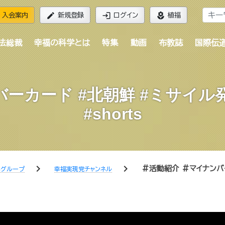
edit
login
local_florist
入会案内
新規登録
ログイン
植福
法総裁
幸福の科学とは
特集
動画
布教誌
国際伝
バーカード #北朝鮮 #ミサイル発
#shorts
chevron_right
chevron_right
#活動紹介 #マイナンバ
学グループ
幸福実現党チャンネル