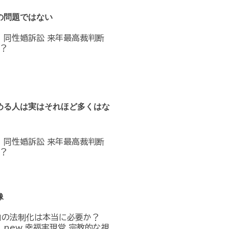
の問題ではない
へ 同性婚訴訟 来年最高裁判断
？
める人は実はそれほど多くはな
へ 同性婚訴訟 来年最高裁判断
？
像
」の法制化は本当に必要か？
n_in_new 幸福実現党 宗教的な視