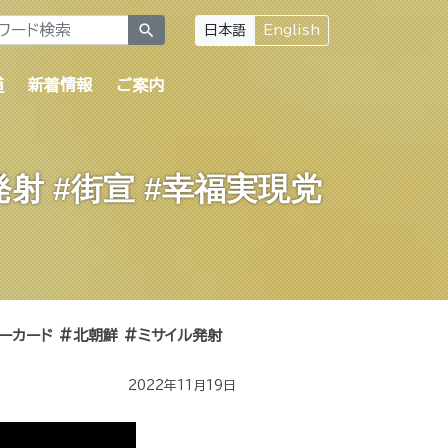
search
日本語
English
道
新着情報
ご案内
射 #街宣 #幸福実現党
ーカード #北朝鮮 #ミサイル発射
2022年11月19日