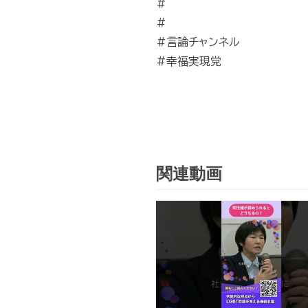
#
#
#言論チャンネル
#幸福実現党
関連動画