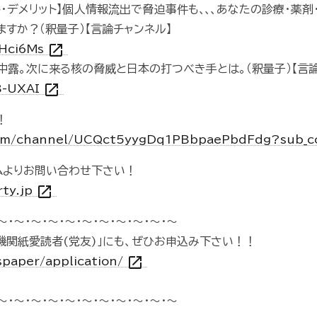
ト・デメリット】個人情報流出で脅迫事件も､､､あなたの診療・薬
すか？（釈量子）【言論チャンネル】
open_in_new
8Hci6Ms
中露。次に来る核の脅威と日本の打つべき手とは。（釈量子）【言論
open_in_new
6B-UXAI
！
com/channel/UCQct5yygDq1PBbpaePbdFdg?sub_c
ムよりお問い合わせ下さい！
open_in_new
rty.jp
～・～・～・～・～・～・～・～・～・～・～
機関紙愛読者(党友)」にも、ぜひお申込み下さい！！
open_in_new
spaper/application/
～・～・～・～・～・～・～・～・～・～・～