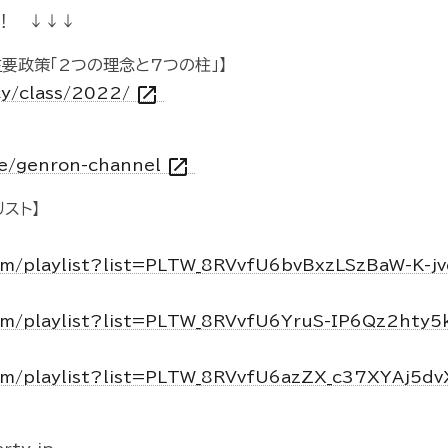
！ ↓↓↓
主要政策「2つの理念と7つの柱」】
open_in_new
icy/class/2022/
open_in_new
vie/genron-channel
スト】
om/playlist?list=PLTW_8RVvfU6bvBxzLSzBaW-K-j
om/playlist?list=PLTW_8RVvfU6YruS-IP6Qz2hty
om/playlist?list=PLTW_8RVvfU6azZX_c37XYAj5d