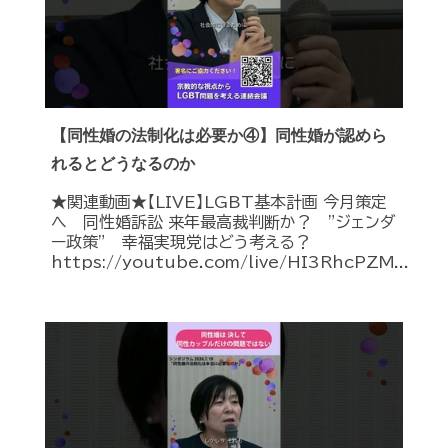
【同性婚の法制化は必要か④】同性婚が認めら
れるとどうなるのか
★関連動画★【LIVE】LGBT基本計画 今月策定
へ 同性婚訴訟 来年最高裁判断か？ ”ジェンダ
ー政策” 幸福実現党はどう考える？
https://youtube.com/live/HI3RhcPZM...