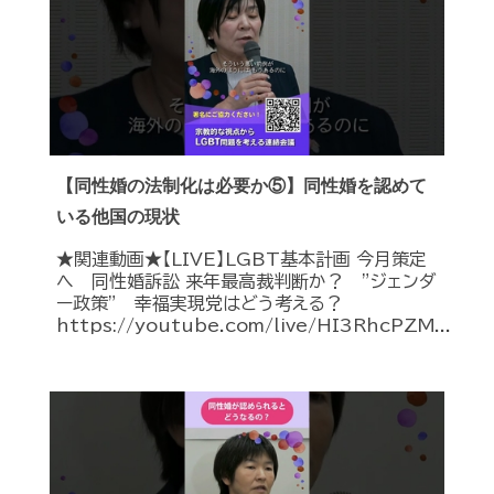
【同性婚の法制化は必要か⑤】同性婚を認めて
いる他国の現状
★関連動画★【LIVE】LGBT基本計画 今月策定
へ 同性婚訴訟 来年最高裁判断か？ ”ジェンダ
ー政策” 幸福実現党はどう考える？
https://youtube.com/live/HI3RhcPZM...