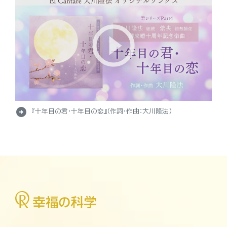
arrow_circle_right
『十年目の君・十年目の恋』（作詞・作曲：大川隆法）