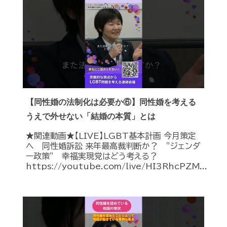
【同性婚の法制化は必要か⑥】同性婚を考える
うえで外せない「結婚の本質」とは
★関連動画★【LIVE】LGBT基本計画 今月策定
へ 同性婚訴訟 来年最高裁判断か？ ”ジェンダ
ー政策” 幸福実現党はどう考える？
https://youtube.com/live/HI3RhcPZM...