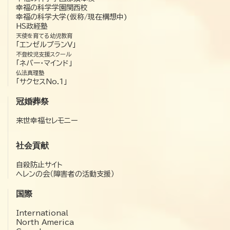
幸福の科学学園関西校
幸福の科学大学(仮称/現在構想中)
HS政経塾
天使を育てる幼児教育
「エンゼルプランV」
不登校児支援スクール
「ネバー・マインド」
仏法真理塾
「サクセスNo.1」
冠婚葬祭
来世幸福セレモニー
社会貢献
自殺防止サイト
ヘレンの会（障害者の活動支援）
国際
International
North America