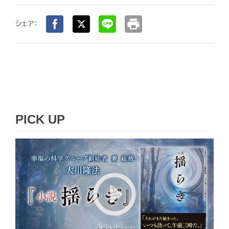
print
シェア：
PICK UP