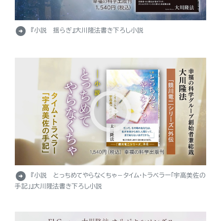
arrow_circle_right
『小説 揺らぎ』大川隆法書き下ろし小説
arrow_circle_right
『小説 とっちめてやらなくちゃ－タイム・トラベラー「宇高美佐の
手記」』大川隆法書き下ろし小説