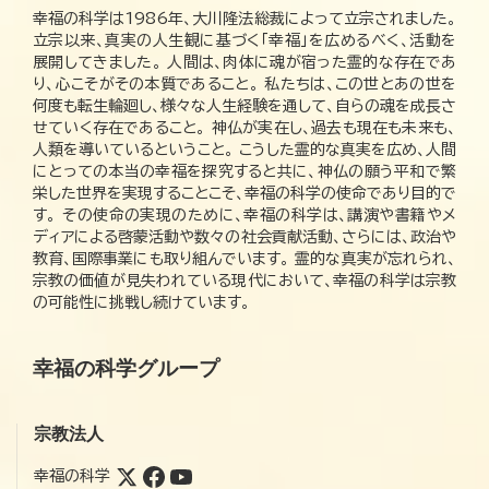
幸福の科学は1986年、大川隆法総裁によって立宗されました。
立宗以来、真実の人生観に基づく「幸福」を広めるべく、活動を
展開してきました。 人間は、肉体に魂が宿った霊的な存在であ
り、心こそがその本質であること。 私たちは、この世とあの世を
何度も転生輪廻し、様々な人生経験を通して、自らの魂を成長さ
せていく存在であること。 神仏が実在し、過去も現在も未来も、
人類を導いているということ。 こうした霊的な真実を広め、人間
にとっての本当の幸福を探究すると共に、神仏の願う平和で繁
栄した世界を実現することこそ、幸福の科学の使命であり目的で
す。 その使命の実現のために、幸福の科学は、講演や書籍やメ
ディアによる啓蒙活動や数々の社会貢献活動、さらには、政治や
教育、国際事業にも取り組んでいます。 霊的な真実が忘れられ、
宗教の価値が見失われている現代において、幸福の科学は宗教
の可能性に挑戦し続けています。
幸福の科学グループ
宗教法人
幸福の科学