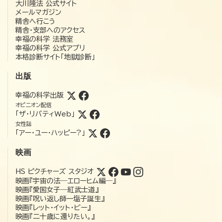
大川隆法 公式サイト
メールマガジン
精舎へ行こう
精舎・支部へのアクセス
幸福の科学 法務室
幸福の科学 公式アプリ
本格診断サイト「地獄診断」
出版
幸福の科学出版
オピニオン配信
「ザ・リバティWeb」
女性誌
「アー・ユー・ハッピー?」
映画
HS ピクチャーズ スタジオ
映画『宇宙の法―エローヒム編―』
映画『愛国女子―紅武士道』
映画『呪い返し師—塩子誕生』
映画『レット・イット・ビー』
映画『二十歳に還りたい。』