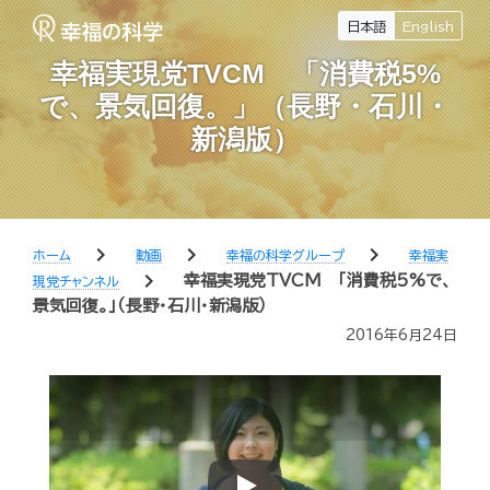
日本語
English
幸福実現党TVCM 「消費税5%
で、景気回復。」（長野・石川・
新潟版）
chevron_right
chevron_right
chevron_right
ホーム
動画
幸福の科学グループ
幸福実
chevron_right
幸福実現党TVCM 「消費税5%で、
現党チャンネル
景気回復。」（長野・石川・新潟版）
2016年6月24日