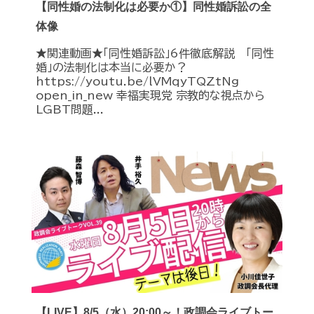
【同性婚の法制化は必要か①】同性婚訴訟の全
体像
★関連動画★「同性婚訴訟」6件徹底解説 「同性
婚」の法制化は本当に必要か？
https://youtu.be/lVMqyTQZtNg
open_in_new 幸福実現党 宗教的な視点から
LGBT問題...
【LIVE】8/5（水）20:00～！政調会ライブトー