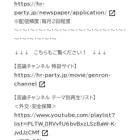
https://hr-
open_in_new
party.jp/newspaper/application/
※配信頻度：毎月2回程度
～・～・～・～・～・～・～・～・～・～・～・～・～・～・
～・～・～・～・～・～
↓↓↓ こちらもご覧ください！ ↓↓↓
【言論チャンネル 特設サイト】
https://hr-party.jp/movie/genron-
open_in_new
channel
【言論チャンネル テーマ別再生リスト】
＜外交・安全保障＞
https://www.youtube.com/playlist?
list=PLTW_8RVvfU6bvBxzLSzBaW-K-
open_in_new
jvdJzCMf