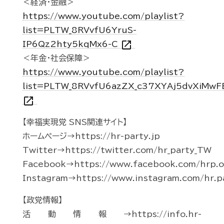
＜経済・金融＞
https://www.youtube.com/playlist?
list=PLTW_8RVvfU6YruS-
open_in_new
IP6Qz2hty5kqMx6-C
＜年金・社会保障＞
https://www.youtube.com/playlist?
list=PLTW_8RVvfU6azZX_c37XYAj5dvXiMwF
open_in_new
【幸福実現党 SNS関連サイト】
ホームページ→https://hr-party.jp
Twitter→https://twitter.com/hr_party_TW
Facebook→https://www.facebook.com/hrp.of
Instagram→https://www.instagram.com/hr.p
【政党情報】
活動情報→https://info.hr-