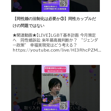
【同性婚の法制化は必要か③】同性カップルだ
けの問題ではない
★関連動画★【LIVE】LGBT基本計画 今月策定
へ 同性婚訴訟 来年最高裁判断か？ ”ジェンダ
ー政策” 幸福実現党はどう考える？
https://youtube.com/live/HI3RhcPZM...