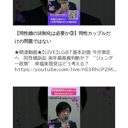
【同性婚の法制化は必要か③】同性カップルだ
けの問題ではない
★関連動画★【LIVE】LGBT基本計画 今月策定
へ 同性婚訴訟 来年最高裁判断か？ ”ジェンダ
ー政策” 幸福実現党はどう考える？
https://youtube.com/live/HI3RhcPZM...