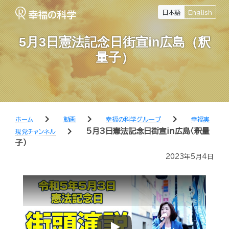
日本語
English
5月3日憲法記念日街宣in広島（釈
量子）
chevron_right
chevron_right
chevron_right
ホーム
動画
幸福の科学グループ
幸福実
chevron_right
5月3日憲法記念日街宣in広島（釈量
現党チャンネル
子）
2023年5月4日