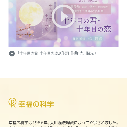
arrow_circle_right
『十年目の君・十年目の恋』（作詞・作曲：大川隆法）
幸福の科学は1986年、大川隆法総裁によって立宗されました。