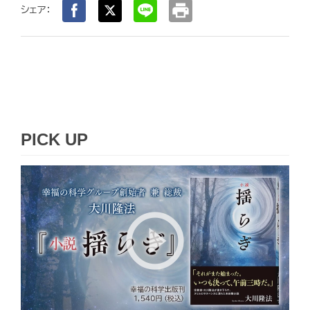
print
シェア：
PICK UP