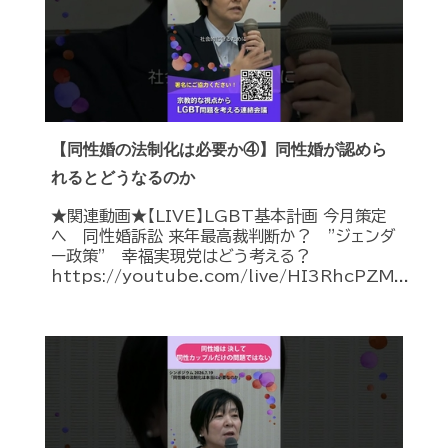
【同性婚の法制化は必要か④】同性婚が認めら
れるとどうなるのか
★関連動画★【LIVE】LGBT基本計画 今月策定
へ 同性婚訴訟 来年最高裁判断か？ ”ジェンダ
ー政策” 幸福実現党はどう考える？
https://youtube.com/live/HI3RhcPZM...