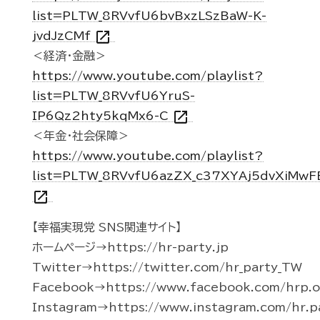
list=PLTW_8RVvfU6bvBxzLSzBaW-K-
open_in_new
jvdJzCMf
＜経済・金融＞
https://www.youtube.com/playlist?
list=PLTW_8RVvfU6YruS-
open_in_new
IP6Qz2hty5kqMx6-C
＜年金・社会保障＞
https://www.youtube.com/playlist?
list=PLTW_8RVvfU6azZX_c37XYAj5dvXiMwF
open_in_new
【幸福実現党 SNS関連サイト】
ホームページ→https://hr-party.jp
Twitter→https://twitter.com/hr_party_TW
Facebook→https://www.facebook.com/hrp.of
Instagram→https://www.instagram.com/hr.p