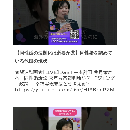
【同性婚の法制化は必要か⑤】同性婚を認めて
いる他国の現状
★関連動画★【LIVE】LGBT基本計画 今月策定
へ 同性婚訴訟 来年最高裁判断か？ ”ジェンダ
ー政策” 幸福実現党はどう考える？
https://youtube.com/live/HI3RhcPZM...