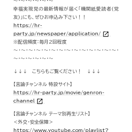
～・～・～・～・～・～
幸福実現党の最新情報が届く「機関紙愛読者(党
友)」にも、ぜひお申込み下さい！！
https://hr-
open_in_new
party.jp/newspaper/application/
※配信頻度：毎月2回程度
～・～・～・～・～・～・～・～・～・～・～・～・～・～・
～・～・～・～・～・～
↓↓↓ こちらもご覧ください！ ↓↓↓
【言論チャンネル 特設サイト】
https://hr-party.jp/movie/genron-
open_in_new
channel
【言論チャンネル テーマ別再生リスト】
＜外交・安全保障＞
https://www.youtube.com/playlist?