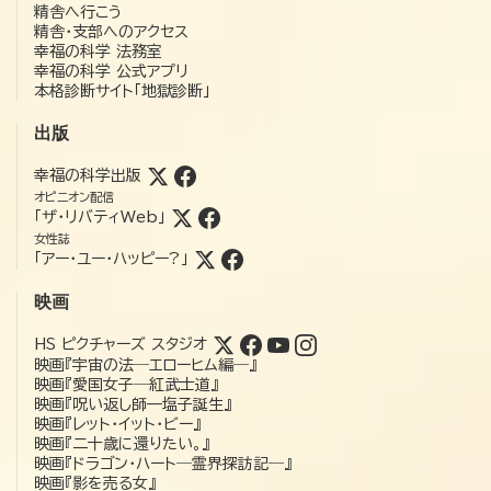
精舎へ行こう
精舎・支部へのアクセス
幸福の科学 法務室
幸福の科学 公式アプリ
本格診断サイト「地獄診断」
出版
幸福の科学出版
オピニオン配信
「ザ・リバティWeb」
女性誌
「アー・ユー・ハッピー?」
映画
HS ピクチャーズ スタジオ
映画『宇宙の法―エローヒム編―』
映画『愛国女子―紅武士道』
映画『呪い返し師—塩子誕生』
映画『レット・イット・ビー』
映画『二十歳に還りたい。』
映画『ドラゴン・ハート―霊界探訪記―』
映画『影を売る女』