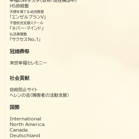
幸福の科学大学(仮称/現在構想中)
HS政経塾
天使を育てる幼児教育
「エンゼルプランV」
不登校児支援スクール
「ネバー・マインド」
仏法真理塾
「サクセスNo.1」
冠婚葬祭
来世幸福セレモニー
社会貢献
自殺防止サイト
ヘレンの会（障害者の活動支援）
国際
International
North America
Canada
Deutschland