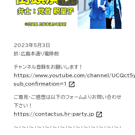
Play
2023年5月3日
於：広島本通り電停前
チャンネル登録をお願いします！
https://www.youtube.com/channel/UCQct
open_in_new
sub_confirmation=1
ご意見・ご感想は以下のフォームよりお問い合わせ
下さい！
open_in_new
https://contactus.hr-party.jp
～・～・～・～・～・～・～・～・～・～・～・～・～・～・