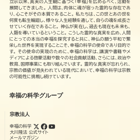
立宗以来、真実の人生観に基づく「幸福」を広めるべく、活動を
展開してきました。 人間は、肉体に魂が宿った霊的な存在であ
り、心こそがその本質であること。 私たちは、この世とあの世を
何度も転生輪廻し、様々な人生経験を通して、自らの魂を成長さ
せていく存在であること。 神仏が実在し、過去も現在も未来も、
人類を導いているということ。 こうした霊的な真実を広め、人間
にとっての本当の幸福を探究すると共に、神仏の願う平和で繁
栄した世界を実現することこそ、幸福の科学の使命であり目的で
す。 その使命の実現のために、幸福の科学は、講演や書籍やメ
ディアによる啓蒙活動や数々の社会貢献活動、さらには、政治や
教育、国際事業にも取り組んでいます。 霊的な真実が忘れられ、
宗教の価値が見失われている現代において、幸福の科学は宗教
の可能性に挑戦し続けています。
幸福の科学グループ
宗教法人
幸福の科学
大川隆法 公式サイト
メールマガジン