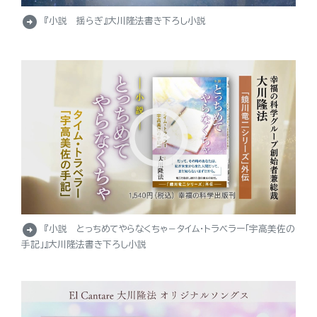
arrow_circle_right
『小説 揺らぎ』大川隆法書き下ろし小説
arrow_circle_right
『小説 とっちめてやらなくちゃ－タイム・トラベラー「宇高美佐の
手記」』大川隆法書き下ろし小説