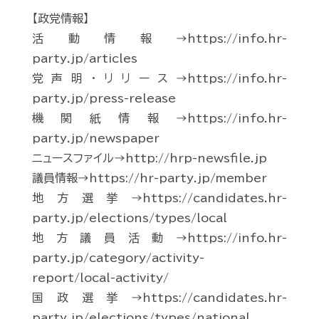
【政党情報】
活動情報→https://info.hr-
party.jp/articles
党声明・リリース→https://info.hr-
party.jp/press-release
機関紙情報→https://info.hr-
party.jp/newspaper
ニュースファイル→http://hrp-newsfile.jp
議員情報→https://hr-party.jp/member
地方選挙→https://candidates.hr-
party.jp/elections/types/local
地方議員活動→https://info.hr-
party.jp/category/activity-
report/local-activity/
国政選挙→https://candidates.hr-
party.jp/elections/types/national