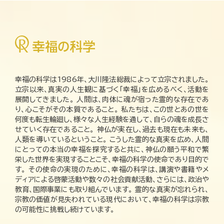
幸福の科学は1986年、大川隆法総裁によって立宗されました。
立宗以来、真実の人生観に基づく「幸福」を広めるべく、活動を
展開してきました。 人間は、肉体に魂が宿った霊的な存在であ
り、心こそがその本質であること。 私たちは、この世とあの世を
何度も転生輪廻し、様々な人生経験を通して、自らの魂を成長さ
せていく存在であること。 神仏が実在し、過去も現在も未来も、
人類を導いているということ。 こうした霊的な真実を広め、人間
にとっての本当の幸福を探究すると共に、神仏の願う平和で繁
栄した世界を実現することこそ、幸福の科学の使命であり目的で
す。 その使命の実現のために、幸福の科学は、講演や書籍やメ
ディアによる啓蒙活動や数々の社会貢献活動、さらには、政治や
教育、国際事業にも取り組んでいます。 霊的な真実が忘れられ、
宗教の価値が見失われている現代において、幸福の科学は宗教
の可能性に挑戦し続けています。