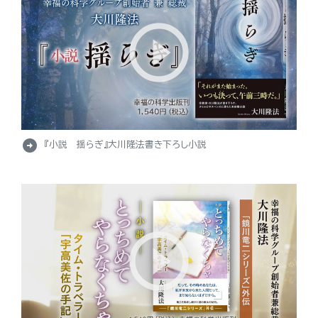
arrow_circle_right
『小説 揺らぎ』大川隆法書き下ろし小説