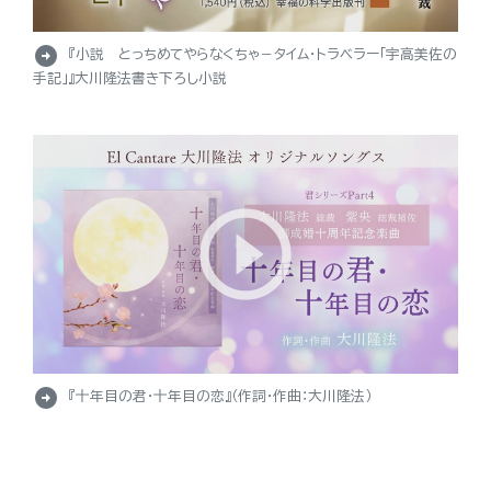
arrow_circle_right
『小説 とっちめてやらなくちゃ－タイム・トラベラー「宇高美佐の
手記」』大川隆法書き下ろし小説
arrow_circle_right
『十年目の君・十年目の恋』（作詞・作曲：大川隆法）