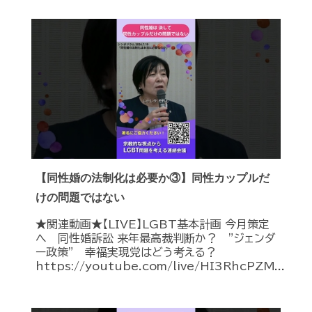
【同性婚の法制化は必要か③】同性カップルだ
けの問題ではない
★関連動画★【LIVE】LGBT基本計画 今月策定
へ 同性婚訴訟 来年最高裁判断か？ ”ジェンダ
ー政策” 幸福実現党はどう考える？
https://youtube.com/live/HI3RhcPZM...