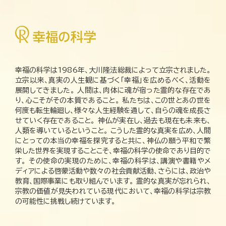
幸福の科学は1986年、大川隆法総裁によって立宗されました。
立宗以来、真実の人生観に基づく「幸福」を広めるべく、活動を
展開してきました。 人間は、肉体に魂が宿った霊的な存在であ
り、心こそがその本質であること。 私たちは、この世とあの世を
何度も転生輪廻し、様々な人生経験を通して、自らの魂を成長さ
せていく存在であること。 神仏が実在し、過去も現在も未来も、
人類を導いているということ。 こうした霊的な真実を広め、人間
にとっての本当の幸福を探究すると共に、神仏の願う平和で繁
栄した世界を実現することこそ、幸福の科学の使命であり目的で
す。 その使命の実現のために、幸福の科学は、講演や書籍やメ
ディアによる啓蒙活動や数々の社会貢献活動、さらには、政治や
教育、国際事業にも取り組んでいます。 霊的な真実が忘れられ、
宗教の価値が見失われている現代において、幸福の科学は宗教
の可能性に挑戦し続けています。