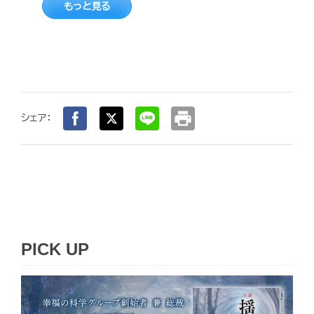
もっと見る
print
シェア：
PICK UP