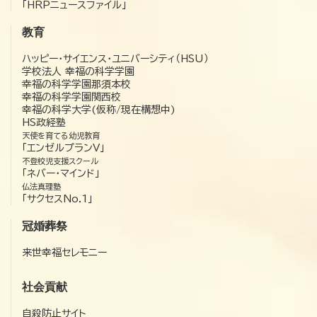
「HRPニュースファイル」
教育
ハッピー・サイエンス・ユニバーシティ（HSU）
学校法人 幸福の科学学園
幸福の科学学園那須本校
幸福の科学学園関西校
幸福の科学大学(仮称/現在構想中)
HS政経塾
天使を育てる幼児教育
「エンゼルプランV」
不登校児支援スクール
「ネバー・マインド」
仏法真理塾
「サクセスNo.1」
冠婚葬祭
来世幸福セレモニー
社会貢献
自殺防止サイト