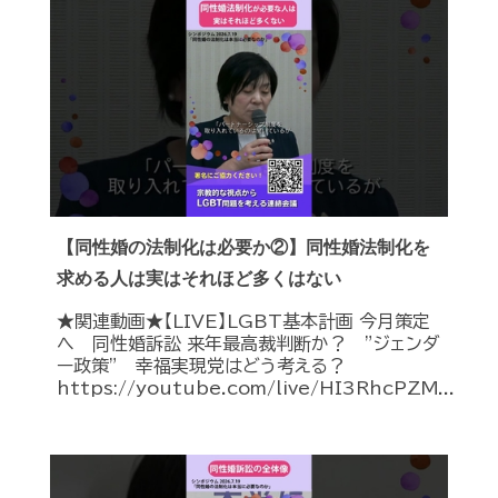
【同性婚の法制化は必要か②】同性婚法制化を
求める人は実はそれほど多くはない
★関連動画★【LIVE】LGBT基本計画 今月策定
へ 同性婚訴訟 来年最高裁判断か？ ”ジェンダ
ー政策” 幸福実現党はどう考える？
https://youtube.com/live/HI3RhcPZM...