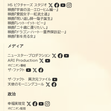
HS ピクチャーズ スタジオ
映画『宇宙の法―エローヒム編―』
映画『愛国女子―紅武士道』
映画『呪い返し師—塩子誕生』
映画『レット・イット・ビー』
映画『二十歳に還りたい。』
映画『ドラゴン・ハート―霊界探訪記―』
映画『影を売る女』
メディア
ニュースター・プロダクション
ARI Production
オピニオン番組
ザ・ファクト
ザ・ファクト 異次元ファイル
天使のモーニングコール
政治
幸福実現党
オピニオン配信