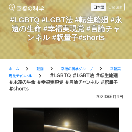
日本語
English
#LGBTQ #LGBT法 #転生輪廻 #永
遠の生命 #幸福実現党 #言論チャ
ンネル #釈量子#shorts
chevron_right
chevron_right
chevron_right
ホーム
動画
幸福の科学グループ
幸福実
chevron_right
#LGBTQ #LGBT法 #転生輪廻
現党チャンネル
#永遠の生命 #幸福実現党 #言論チャンネル #釈量子
#shorts
2023年6月4日