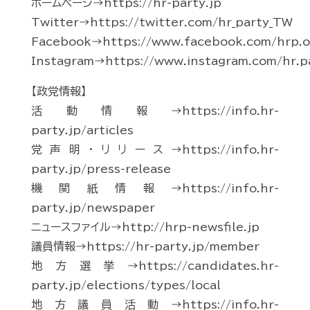
ホームページ→https://hr-party.jp
Twitter→https://twitter.com/hr_party_TW
Facebook→https://www.facebook.com/hrp.of
Instagram→https://www.instagram.com/hr.p
【政党情報】
活動情報→https://info.hr-
party.jp/articles
党声明・リリース→https://info.hr-
party.jp/press-release
機関紙情報→https://info.hr-
party.jp/newspaper
ニュースファイル→http://hrp-newsfile.jp
議員情報→https://hr-party.jp/member
地方選挙→https://candidates.hr-
party.jp/elections/types/local
地方議員活動→https://info.hr-