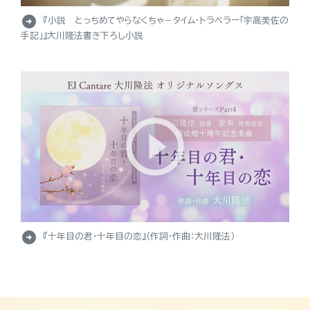
arrow_circle_right
『小説 とっちめてやらなくちゃ－タイム・トラベラー「宇高美佐の
手記」』大川隆法書き下ろし小説
arrow_circle_right
『十年目の君・十年目の恋』（作詞・作曲：大川隆法）