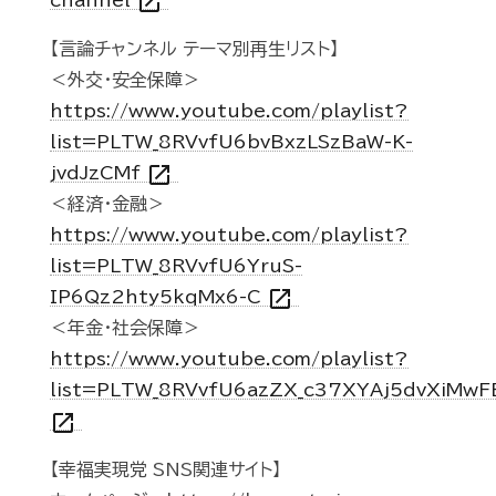
open_in_new
channel
【言論チャンネル テーマ別再生リスト】
＜外交・安全保障＞
https://www.youtube.com/playlist?
list=PLTW_8RVvfU6bvBxzLSzBaW-K-
open_in_new
jvdJzCMf
＜経済・金融＞
https://www.youtube.com/playlist?
list=PLTW_8RVvfU6YruS-
open_in_new
IP6Qz2hty5kqMx6-C
＜年金・社会保障＞
https://www.youtube.com/playlist?
list=PLTW_8RVvfU6azZX_c37XYAj5dvXiMwF
open_in_new
【幸福実現党 SNS関連サイト】