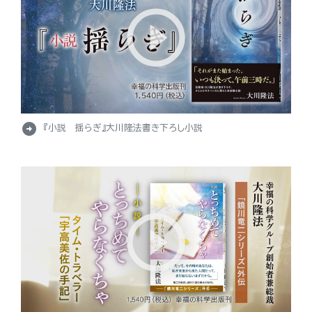
arrow_circle_right
『小説 揺らぎ』大川隆法書き下ろし小説