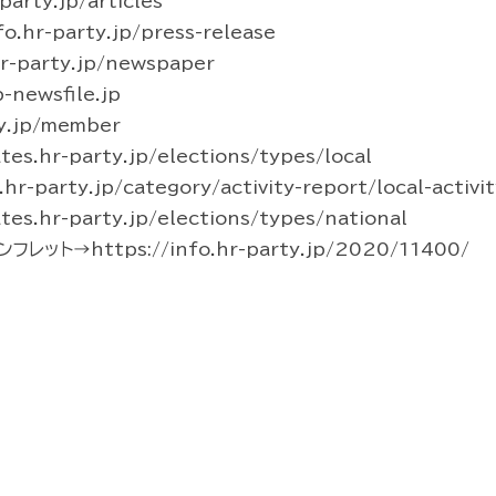
arty.jp/articles
hr-party.jp/press-release
-party.jp/newspaper
newsfile.jp
y.jp/member
s.hr-party.jp/elections/types/local
party.jp/category/activity-report/local-activit
s.hr-party.jp/elections/types/national
ト→https://info.hr-party.jp/2020/11400/