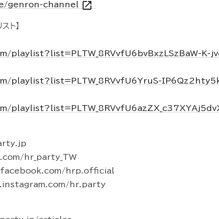
open_in_new
vie/genron-channel
スト】
om/playlist?list=PLTW_8RVvfU6bvBxzLSzBaW-K-j
om/playlist?list=PLTW_8RVvfU6YruS-IP6Qz2hty
om/playlist?list=PLTW_8RVvfU6azZX_c37XYAj5d
rty.jp
r.com/hr_party_TW
acebook.com/hrp.official
instagram.com/hr.party