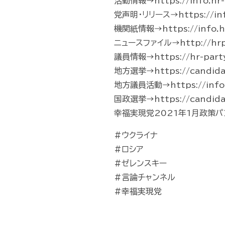
活動情報→https://info.hr-p
党声明・リリース→https://info.
機関紙情報→https://info.hr
ニュースファイル→http://hrp-
議員情報→https://hr-part
地方選挙→https://candidate
地方議員活動→https://info.hr-
国政選挙→https://candidate
幸福実現党2021年1月政策パンフレッ
#ウクライナ
#ロシア
#ゼレンスキー
#言論チャンネル
#幸福実現党