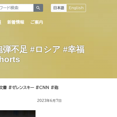
search
日本語
English
道
新着情報
ご案内
砲弾不足 #ロシア #幸福
orts
文書 #ゼレンスキー #CNN #砲
2023年6月7日