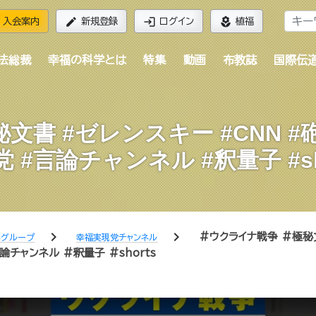
edit
login
local_florist
入会案内
新規登録
ログイン
植福
法総裁
幸福の科学とは
特集
動画
布教誌
国際伝
文書 #ゼレンスキー #CNN #
 #言論チャンネル #釈量子 #sh
chevron_right
chevron_right
#ウクライナ戦争 #極秘
学グループ
幸福実現党チャンネル
チャンネル #釈量子 #shorts