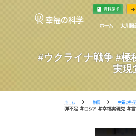
book
arrow_forward
資料請求
ホーム
大川隆
#ウクライナ戦争 #極秘
実現党
chevron_right
chevron_right
ホーム
動画
幸福の科
弾不足 #ロシア #幸福実現党 #言論