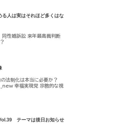
める人は実はそれほど多くはな
へ 同性婚訴訟 来年最高裁判断
？
像
」の法制化は本当に必要か？
n_in_new 幸福実現党 宗教的な視
Vol.39 テーマは後日お知らせ