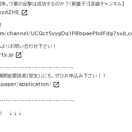
争。ウ軍の反撃は成功するのか？（釈量子）【言論チャンネル】
open_in_new
XxydZHE
！
com/channel/UCQct5yygDq1PBbpaePbdFdg?sub_c
ムよりお問い合わせ下さい！
open_in_new
rty.jp
～・～・～・～・～・～・～・～・～・～・～
機関紙愛読者(党友)」にも、ぜひお申込み下さい！！
open_in_new
spaper/application/
～・～・～・～・～・～・～・～・～・～・～
！ ↓↓↓