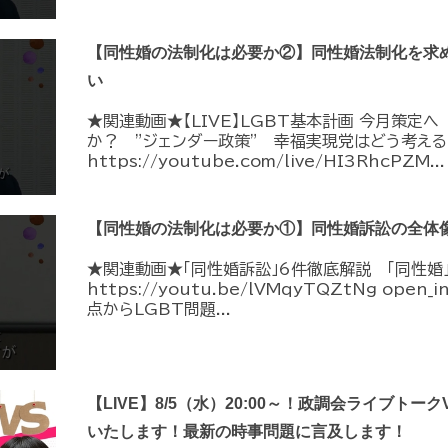
【同性婚の法制化は必要か②】同性婚法制化を求
い
★関連動画★【LIVE】LGBT基本計画 今月策定
か？ ”ジェンダー政策” 幸福実現党はどう考える
https://youtube.com/live/HI3RhcPZM...
【同性婚の法制化は必要か①】同性婚訴訟の全体
★関連動画★「同性婚訴訟」6件徹底解説 「同性婚
https://youtu.be/lVMqyTQZtNg ope
点からLGBT問題...
【LIVE】8/5（水）20:00～！政調会ライブトーク
いたします！最新の時事問題に言及します！