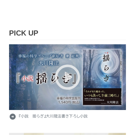
PICK UP
arrow_circle_right
『小説 揺らぎ』大川隆法書き下ろし小説