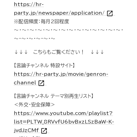
https://hr-
open_in_new
party.jp/newspaper/application/
※配信頻度：毎月2回程度
～・～・～・～・～・～・～・～・～・～・～・～・～・～・
～・～・～・～・～・～
↓↓↓ こちらもご覧ください！ ↓↓↓
【言論チャンネル 特設サイト】
https://hr-party.jp/movie/genron-
open_in_new
channel
【言論チャンネル テーマ別再生リスト】
＜外交・安全保障＞
https://www.youtube.com/playlist?
list=PLTW_8RVvfU6bvBxzLSzBaW-K-
open_in_new
jvdJzCMf