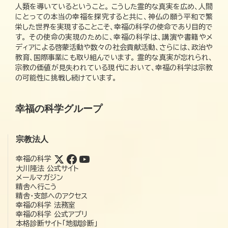
人類を導いているということ。 こうした霊的な真実を広め、人間
にとっての本当の幸福を探究すると共に、神仏の願う平和で繁
栄した世界を実現することこそ、幸福の科学の使命であり目的で
す。 その使命の実現のために、幸福の科学は、講演や書籍やメ
ディアによる啓蒙活動や数々の社会貢献活動、さらには、政治や
教育、国際事業にも取り組んでいます。 霊的な真実が忘れられ、
宗教の価値が見失われている現代において、幸福の科学は宗教
の可能性に挑戦し続けています。
幸福の科学グループ
宗教法人
幸福の科学
大川隆法 公式サイト
メールマガジン
精舎へ行こう
精舎・支部へのアクセス
幸福の科学 法務室
幸福の科学 公式アプリ
本格診断サイト「地獄診断」