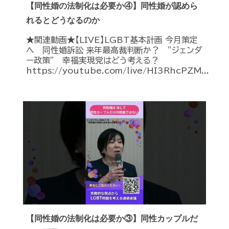
【同性婚の法制化は必要か④】同性婚が認めら
れるとどうなるのか
★関連動画★【LIVE】LGBT基本計画 今月策定
へ 同性婚訴訟 来年最高裁判断か？ ”ジェンダ
ー政策” 幸福実現党はどう考える？
https://youtube.com/live/HI3RhcPZM...
【同性婚の法制化は必要か③】同性カップルだ