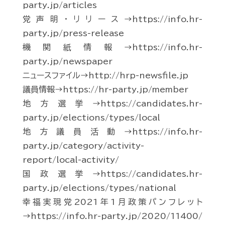
party.jp/articles
党声明・リリース→https://info.hr-
party.jp/press-release
機関紙情報→https://info.hr-
party.jp/newspaper
ニュースファイル→http://hrp-newsfile.jp
議員情報→https://hr-party.jp/member
地方選挙→https://candidates.hr-
party.jp/elections/types/local
地方議員活動→https://info.hr-
party.jp/category/activity-
report/local-activity/
国政選挙→https://candidates.hr-
party.jp/elections/types/national
幸福実現党2021年1月政策パンフレット
→https://info.hr-party.jp/2020/11400/