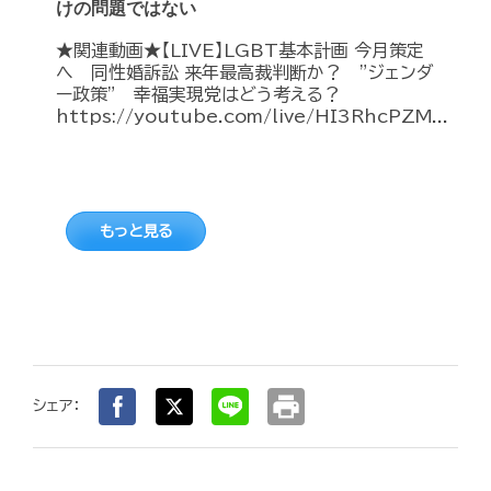
けの問題ではない
★関連動画★【LIVE】LGBT基本計画 今月策定
へ 同性婚訴訟 来年最高裁判断か？ ”ジェンダ
ー政策” 幸福実現党はどう考える？
https://youtube.com/live/HI3RhcPZM...
もっと見る
print
シェア：