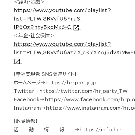
＜経済・金融＞
https://www.youtube.com/playlist?
list=PLTW_8RVvfU6YruS-
open_in_new
IP6Qz2hty5kqMx6-C
＜年金・社会保障＞
https://www.youtube.com/playlist?
list=PLTW_8RVvfU6azZX_c37XYAj5dvXiMwF
open_in_new
【幸福実現党 SNS関連サイト】
ホームページ→https://hr-party.jp
Twitter→https://twitter.com/hr_party_TW
Facebook→https://www.facebook.com/hrp.of
Instagram→https://www.instagram.com/hr.p
【政党情報】
活動情報→https://info.hr-