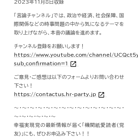
2023年11月8日収録
「言論チャンネル」では、政治や経済、社会保障、国
際関係などの時事問題の中から気になるテーマを
取り上げながら、本音の議論を進めます。
チャンネル登録をお願いします！
https://www.youtube.com/channel/UCQct
open_in_new
sub_confirmation=1
ご意見・ご感想は以下のフォームよりお問い合わせ
下さい！
open_in_new
https://contactus.hr-party.jp
～・～・～・～・～・～・～・～・～・～・～・～・～・～・
～・～・～・～・～・～
幸福実現党の最新情報が届く「機関紙愛読者(党
友)」にも、ぜひお申込み下さい！！