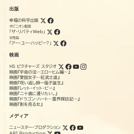
出版
幸福の科学出版
オピニオン配信
「ザ・リバティWeb」
女性誌
「アー・ユー・ハッピー?」
映画
HS ピクチャーズ スタジオ
映画『宇宙の法―エローヒム編―』
映画『愛国女子―紅武士道』
映画『呪い返し師—塩子誕生』
映画『レット・イット・ビー』
映画『二十歳に還りたい。』
映画『ドラゴン・ハート―霊界探訪記―』
映画『影を売る女』
メディア
ニュースター・プロダクション
ARI Production