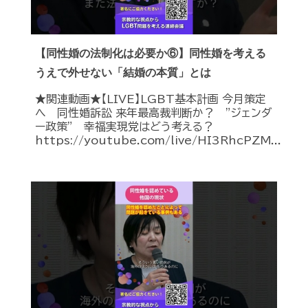
【同性婚の法制化は必要か⑥】同性婚を考える
うえで外せない「結婚の本質」とは
★関連動画★【LIVE】LGBT基本計画 今月策定
へ 同性婚訴訟 来年最高裁判断か？ ”ジェンダ
ー政策” 幸福実現党はどう考える？
https://youtube.com/live/HI3RhcPZM...