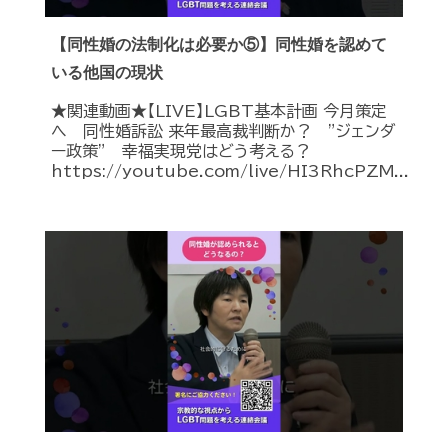
【同性婚の法制化は必要か⑤】同性婚を認めて
いる他国の現状
★関連動画★【LIVE】LGBT基本計画 今月策定
へ 同性婚訴訟 来年最高裁判断か？ ”ジェンダ
ー政策” 幸福実現党はどう考える？
https://youtube.com/live/HI3RhcPZM...