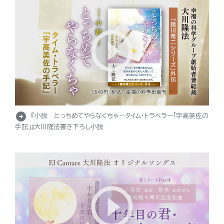
arrow_circle_right
『小説 とっちめてやらなくちゃ－タイム・トラベラー「宇高美佐の
手記」』大川隆法書き下ろし小説