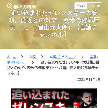
日本語
English
追い込まれたゼレンスキー大統
領。側近との対立、欧米の停戦圧
力･･･。（畠山元太朗）【言論チ
ャンネル】
chevron_right
chevron_right
chevron_right
ホーム
動画
幸福の科学グループ
幸福実
chevron_right
追い込まれたゼレンスキー大統領。側
現党チャンネル
近との対立、欧米の停戦圧力･･･。（畠山元太朗）【言論チャ
ンネル】
2023年11月9日