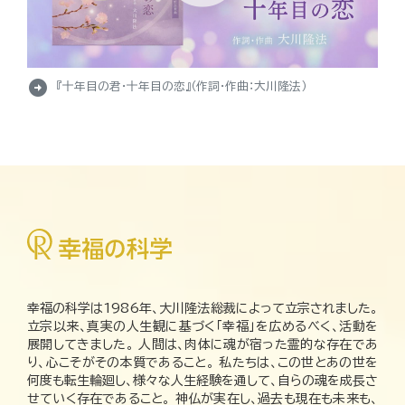
arrow_circle_right
『十年目の君・十年目の恋』（作詞・作曲：大川隆法）
幸福の科学は1986年、大川隆法総裁によって立宗されました。
立宗以来、真実の人生観に基づく「幸福」を広めるべく、活動を
展開してきました。 人間は、肉体に魂が宿った霊的な存在であ
り、心こそがその本質であること。 私たちは、この世とあの世を
何度も転生輪廻し、様々な人生経験を通して、自らの魂を成長さ
せていく存在であること。 神仏が実在し、過去も現在も未来も、