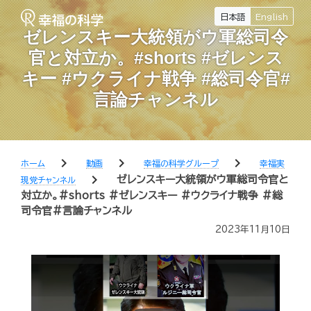
日本語
English
ゼレンスキー大統領がウ軍総司令
官と対立か。#shorts #ゼレンス
キー #ウクライナ戦争 #総司令官#
言論チャンネル
chevron_right
chevron_right
chevron_right
ホーム
動画
幸福の科学グループ
幸福実
chevron_right
ゼレンスキー大統領がウ軍総司令官と
現党チャンネル
対立か。#shorts #ゼレンスキー #ウクライナ戦争 #総
司令官#言論チャンネル
2023年11月10日