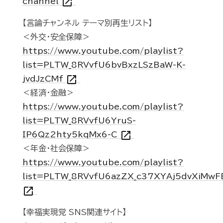
open_in_new
channel
【言論チャンネル テーマ別再生リスト】
＜外交・安全保障＞
https://www.youtube.com/playlist?
list=PLTW_8RVvfU6bvBxzLSzBaW-K-
open_in_new
jvdJzCMf
＜経済・金融＞
https://www.youtube.com/playlist?
list=PLTW_8RVvfU6YruS-
open_in_new
IP6Qz2hty5kqMx6-C
＜年金・社会保障＞
https://www.youtube.com/playlist?
list=PLTW_8RVvfU6azZX_c37XYAj5dvXiMwF
open_in_new
【幸福実現党 SNS関連サイト】