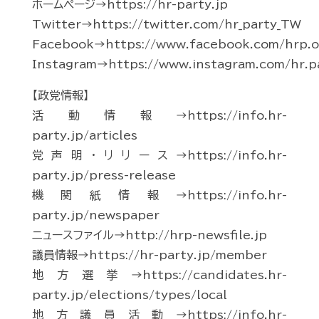
ホームページ→https://hr-party.jp
Twitter→https://twitter.com/hr_party_TW
Facebook→https://www.facebook.com/hrp.of
Instagram→https://www.instagram.com/hr.p
【政党情報】
活動情報→https://info.hr-
party.jp/articles
党声明・リリース→https://info.hr-
party.jp/press-release
機関紙情報→https://info.hr-
party.jp/newspaper
ニュースファイル→http://hrp-newsfile.jp
議員情報→https://hr-party.jp/member
地方選挙→https://candidates.hr-
party.jp/elections/types/local
地方議員活動→https://info.hr-