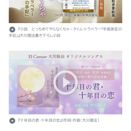
arrow_circle_right
『小説 とっちめてやらなくちゃ－タイム・トラベラー「宇高美佐の
手記」』大川隆法書き下ろし小説
arrow_circle_right
『十年目の君・十年目の恋』（作詞・作曲：大川隆法）