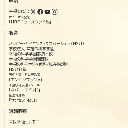
政治
幸福実現党
オピニオン配信
「HRPニュースファイル」
教育
ハッピー・サイエンス・ユニバーシティ（HSU）
学校法人 幸福の科学学園
幸福の科学学園那須本校
幸福の科学学園関西校
幸福の科学大学(仮称/現在構想中)
HS政経塾
天使を育てる幼児教育
「エンゼルプランV」
不登校児支援スクール
「ネバー・マインド」
仏法真理塾
「サクセスNo.1」
冠婚葬祭
来世幸福セレモニー