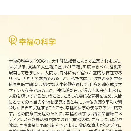
幸福の科学は1986年、大川隆法総裁によって立宗されました。
立宗以来、真実の人生観に基づく「幸福」を広めるべく、活動を
展開してきました。 人間は、肉体に魂が宿った霊的な存在であ
り、心こそがその本質であること。 私たちは、この世とあの世を
何度も転生輪廻し、様々な人生経験を通して、自らの魂を成長さ
せていく存在であること。 神仏が実在し、過去も現在も未来も、
人類を導いているということ。 こうした霊的な真実を広め、人間
にとっての本当の幸福を探究すると共に、神仏の願う平和で繁
栄した世界を実現することこそ、幸福の科学の使命であり目的で
す。 その使命の実現のために、幸福の科学は、講演や書籍やメ
ディアによる啓蒙活動や数々の社会貢献活動、さらには、政治や
教育、国際事業にも取り組んでいます。 霊的な真実が忘れられ、