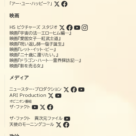
「アー・ユー・ハッピー?」
映画
HS ピクチャーズ スタジオ
映画『宇宙の法―エローヒム編―』
映画『愛国女子―紅武士道』
映画『呪い返し師—塩子誕生』
映画『レット・イット・ビー』
映画『二十歳に還りたい。』
映画『ドラゴン・ハート―霊界探訪記―』
映画『影を売る女』
メディア
ニュースター・プロダクション
ARI Production
オピニオン番組
ザ・ファクト
ザ・ファクト 異次元ファイル
天使のモーニングコール