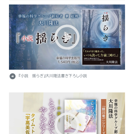
arrow_circle_right
『小説 揺らぎ』大川隆法書き下ろし小説