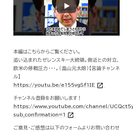
Play
本編はこちらからご覧ください。
追い込まれたゼレンスキー大統領。側近との対立、
欧米の停戦圧力･･･。（畠山元太朗）【言論チャンネ
ル】
open_in_new
https://youtu.be/e155vgSf1IE
チャンネル登録をお願いします！
https://www.youtube.com/channel/UCQct
open_in_new
sub_confirmation=1
ご意見・ご感想は以下のフォームよりお問い合わせ