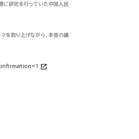
際に研究を行っていた中国人民
ーマを取り上げながら、本音の議
open_in_new
onfirmation=1