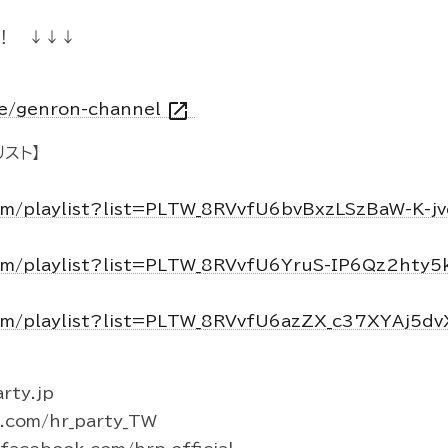
！ ↓↓↓
open_in_new
vie/genron-channel
スト】
om/playlist?list=PLTW_8RVvfU6bvBxzLSzBaW-K-j
om/playlist?list=PLTW_8RVvfU6YruS-IP6Qz2hty
om/playlist?list=PLTW_8RVvfU6azZX_c37XYAj5d
rty.jp
r.com/hr_party_TW