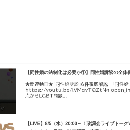
【同性婚の法制化は必要か①】同性婚訴訟の全体
★関連動画★「同性婚訴訟」6件徹底解説 「同性婚
https://youtu.be/lVMqyTQZtNg ope
点からLGBT問題...
【LIVE】8/5（水）20:00～！政調会ライブトーク