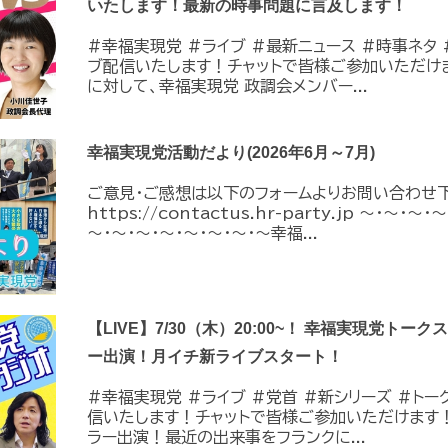
いたします！最新の時事問題に言及します！
#幸福実現党 #ライブ #最新ニュース #時事ネタ #
ブ配信いたします！チャットで皆様ご参加いただけ
に対して、幸福実現党 政調会メンバー...
幸福実現党活動だより(2026年6月～7月)
ご意見・ご感想は以下のフォームよりお問い合わせ
https://contactus.hr-party.jp ～・～・
～・～・～・～・～・～・～・～幸福...
【LIVE】7/30（木）20:00~！ 幸福実現党トー
ー出演！月イチ新ライブスタート！
#幸福実現党 #ライブ #党首 #新シリーズ #トーク 
信いたします！チャットで皆様ご参加いただけます
ラー出演！最近の出来事をフランクに...