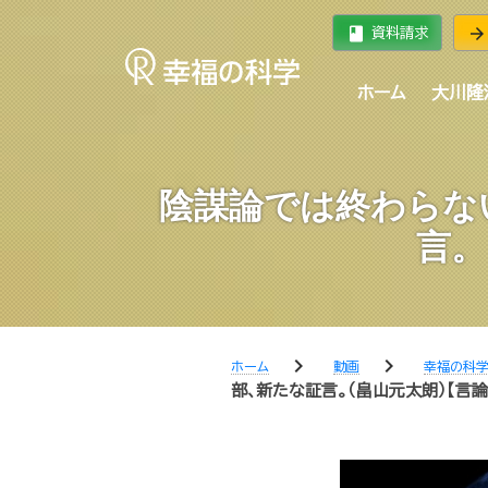
book
arrow_forward
資料請求
ホーム
大川隆
陰謀論では終わらな
言。
chevron_right
chevron_right
ホーム
動画
幸福の科
部､新たな証言。（畠山元太朗）【言論