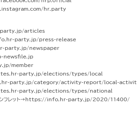
acebook.com/hrp.official
instagram.com/hr.party
arty.jp/articles
hr-party.jp/press-release
-party.jp/newspaper
newsfile.jp
y.jp/member
s.hr-party.jp/elections/types/local
party.jp/category/activity-report/local-activit
s.hr-party.jp/elections/types/national
ト→https://info.hr-party.jp/2020/11400/