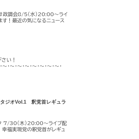
政調会8/5（水）20:00～ライ
ます！最近の気になるニュース
下さい！
～・～・～・～・～・～・～・～・～・～・
クスタジオVol.1 釈党首レギュラ
7/30（木）20:00～ライブ配
！幸福実現党の釈党首がレギュ