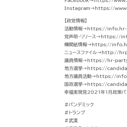
Facebook→https://www.f
Instagram→https://www.
【政党情報】
活動情報→https://info.hr-p
党声明・リリース→https://info.
機関紙情報→https://info.hr
ニュースファイル→http://hrp-
議員情報→https://hr-part
地方選挙→https://candidate
地方議員活動→https://info.hr-
国政選挙→https://candidate
幸福実現党2021年1月政策パンフレッ
#パンデミック
#トランプ
#武漢