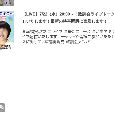
【LIVE】7/22（水）20:00～！政調会ライブトー
せいたします！最新の時事問題に言及します！
#幸福実現党 #ライブ #最新ニュース #時事ネタ #
イブ配信いたします！チャットで皆様ご参加いただ
スに対して、幸福実現党 政調会メンバ...
int