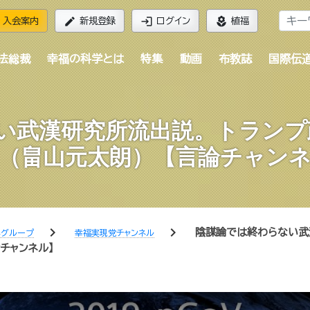
edit
login
local_florist
入会案内
新規登録
ログイン
植福
法総裁
幸福の科学とは
特集
動画
布教誌
国際伝
い武漢研究所流出説。トランプ
（畠山元太朗）【言論チャン
chevron_right
chevron_right
陰謀論では終わらない武
学グループ
幸福実現党チャンネル
チャンネル】