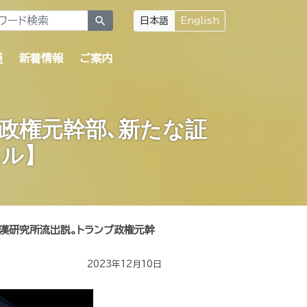
search
日本語
English
道
新着情報
ご案内
政権元幹部､新たな証
ネル】
漢研究所流出説。トランプ政権元幹
2023年12月10日